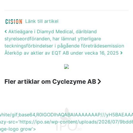
Länk till artikel
Post navigation
Aktieägare i Diamyd Medical, däribland
styrelseordföranden, har lämnat ytterligare
teckningsförbindelser i pågående företrädesemission
Återköp av aktier av EQT AB under vecka 16, 2025
Fler artiklar om Cyclezyme AB
b_white/gif;base64,R0lGODlhAQABAIAAAAAAAP///yH5BA
azy-src='https://ipo.se/wp-content/uploads/2026/07/9bd
mage-logo grow'>