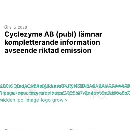
8 jul 2026
Cyclezyme AB (publ) lämnar
kompletterande information
avseende riktad emission
base64,R0lGODlhAQABAIAAAAAAAP///yH5BAEAAAAALAAAAAA
h_200,c_lpad,b_white/gif;base64,R0lGODlhAQABAIAAAA
s://ipo.se/wp-content/uploads/2026/07/9bdd655a8d06e9c7
"image" data-lazy-src='https://ipo.se/wp-content/uploa
'>
y-hidden ipo-image-logo grow'>