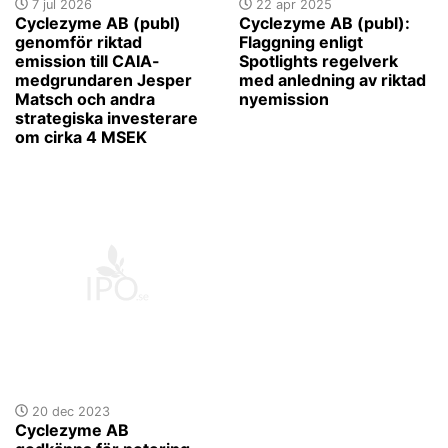
7 jul 2026
22 apr 2025
Cyclezyme AB (publ)
Cyclezyme AB (publ):
genomför riktad
Flaggning enligt
emission till CAIA-
Spotlights regelverk
medgrundaren Jesper
med anledning av riktad
Matsch och andra
nyemission
strategiska investerare
om cirka 4 MSEK
20 dec 2023
Cyclezyme AB