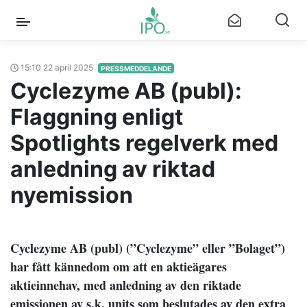
15:10 22 april 2025
PRESSMEDDELANDE
Cyclezyme AB (publ):
Flaggning enligt
Spotlights regelverk med
anledning av riktad
nyemission
Cyclezyme AB (publ) (”Cyclezyme” eller ”Bolaget”)
har fått kännedom om att en aktieägares
aktieinnehav, med anledning av den riktade
emissionen av s.k. units som beslutades av den extra