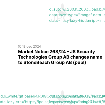
q_auto,w_200,h_200,c_lpad,
data-lazy-type="image" data-l
class='lazy lazy-hidden ipo-i
18 dec 2024
Market Notice 268/24 – JS Security
Technologies Group AB changes name
to StoneBeach Group AB (publ)
lpad,b_white/gif;base64,R0lGODlhAQABAIAAAAAAAP///y
q_auto,w_200,h_200,c_lpad,
ata-lazy-src='https://ipo.se/wp-content/uploads/2024/11
data-lazy-type="image" data-l