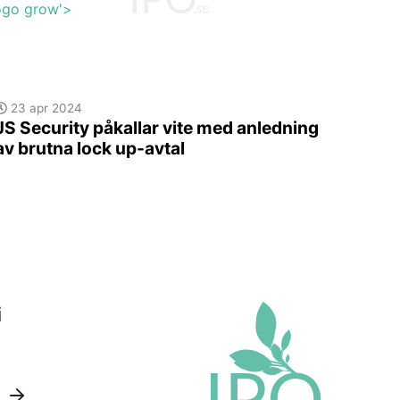
logo grow'>
23 apr 2024
JS Security påkallar vite med anledning
av brutna lock up-avtal
i