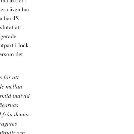
ina aktier i
mera även har
a har JS
lutat att
agerade
tpart i lock
tersom det
 för att
de mellan
skild individ
eägarnas
nd från denna
ieägares
ftfullt och