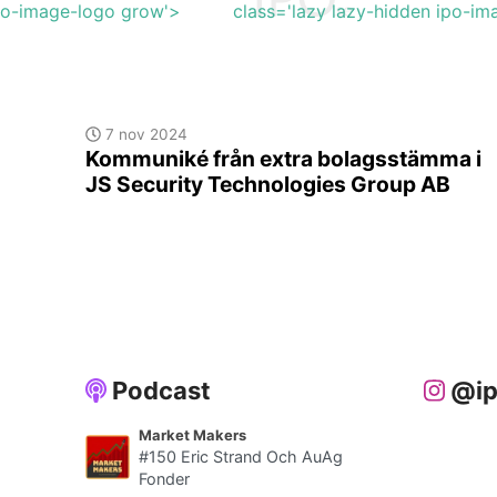
ipo-image-logo grow'>
class='lazy lazy-hidden ipo-i
7 nov 2024
Kommuniké från extra bolagsstämma i
JS Security Technologies Group AB
Podcast
@ip
Market Makers
#150 Eric Strand Och AuAg
Fonder