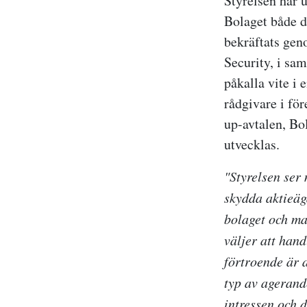
Styrelsen har 
Bolaget både d
bekräftats gen
Security, i sa
påkalla vite i
rådgivare i fö
up-avtalen, Bo
utvecklas.
"Styrelsen ser 
skydda aktieäg
bolaget och mar
väljer att han
förtroende är a
typ av agerand
intressen och d