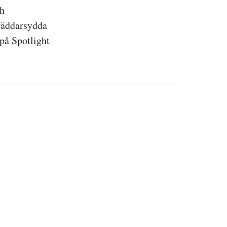
ch
kräddarsydda
på Spotlight