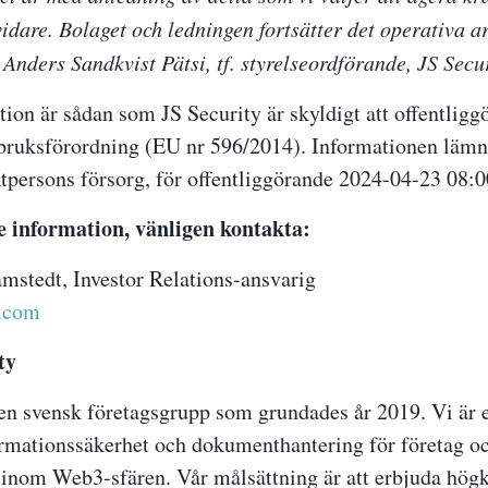
vidare. Bolaget och ledningen fortsätter det operativa a
 Anders Sandkvist Pätsi, tf. styrelseordförande, JS Secu
ion är sådan som JS Security är skyldigt att offentligg
ruksförordning (EU nr 596/2014). Informationen läm
tpersons försorg, för offentliggörande 2024-04-23 08:
e information, vänligen kontakta:
mstedt, Investor Relations-ansvarig
.com
ty
 en svensk företagsgrupp som grundades år 2019. Vi är 
rmationssäkerhet och dokumenthantering för företag o
 inom Web3-sfären. Vår målsättning är att erbjuda högk