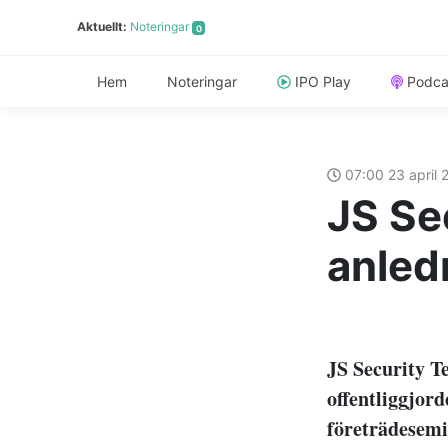
Aktuellt:
Noteringar
0
Hem
Noteringar
IPO Play
Podca
07:00 23 april
JS Se
anled
JS Security T
offentliggjor
företrädesemi