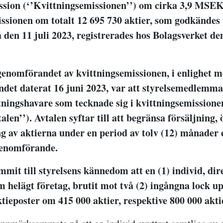
ssion (‘’Kvittningsemissionen’’) om cirka 3,9 MSEK
ssionen om totalt 12 695 730 aktier, som godkändes 
den 11 juli 2023, registrerades hos Bolagsverket de
 genomförandet av kvittningsemissionen, i enlighet 
det daterat 16 juni 2023, var att styrelsemedlemm
tningshavare som tecknade sig i kvittningsemissionen
talen’’). Avtalen syftar till att begränsa försäljning, 
ng av aktierna under en period av tolv (12) månader 
genomförande.
mit till styrelsens kännedom att en (1) individ, di
 helägt företag, brutit mot två (2) ingångna lock up
tieposter om 415 000 aktier, respektive 800 000 akti