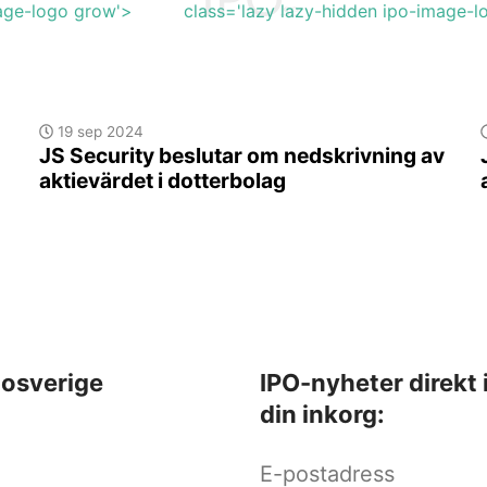
mage-logo grow'>
class='lazy lazy-hidden ipo-image-
19 sep 2024
JS Security beslutar om nedskrivning av
aktievärdet i dotterbolag
osverige
IPO-nyheter direkt 
din inkorg: