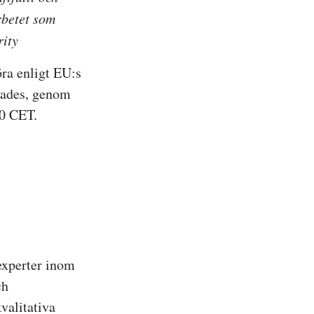
rbetet som
rity
öra enligt EU:s
nades, genom
00 CET.
experter inom
ch
valitativa