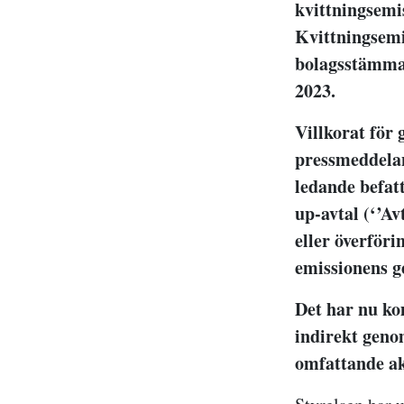
kvittningsemi
Kvittningsemi
bolagsstämma 
2023.
Villkorat för
pressmeddelan
ledande befat
up-avtal (‘’Av
eller överföri
emissionens 
Det har nu kom
indirekt genom
omfattande ak