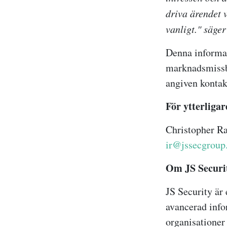
driva ärendet 
vanligt." säger
Denna informat
marknadsmissb
angiven kontak
För ytterligar
Christopher Ra
ir@jssecgroup
Om JS Securi
JS Security är
avancerad info
organisationer