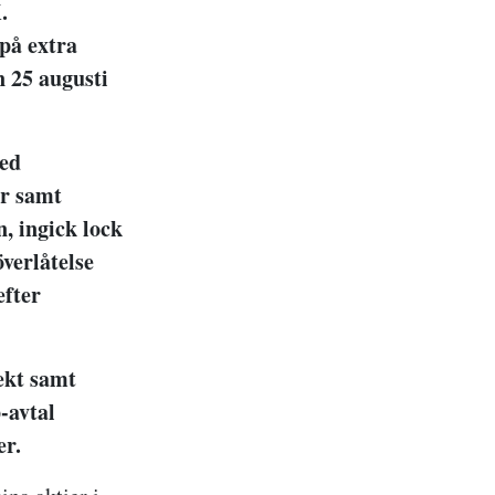
.
på extra
n 25 augusti
med
ar samt
, ingick lock
överlåtelse
efter
rekt samt
-avtal
er.