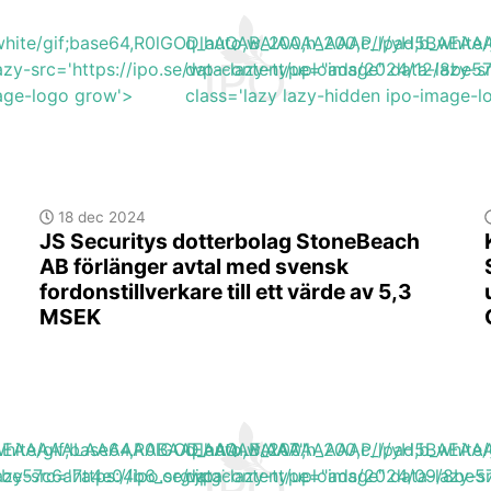
b_white/gif;base64,R0lGODlhAQABAIAAAAAAAP///yH5BA
q_auto,w_200,h_200,c_lpad,b_wh
azy-src='https://ipo.se/wp-content/uploads/2024/12/8be5
data-lazy-type="image" data-lazy-s
mage-logo grow'>
class='lazy lazy-hidden ipo-image-
18 dec 2024
JS Securitys dotterbolag StoneBeach
AB förlänger avtal med svensk
fordonstillverkare till ett värde av 5,3
MSEK
H5BAEAAAAALAAAAAABAAEAAAIBRAA7"
b_white/gif;base64,R0lGODlhAQABAIAAAAAAAP///yH5BA
q_auto,w_200,h_200,c_lpad,b_wh
/8be57c6a7a4e04b6_org.jpg'
azy-src='https://ipo.se/wp-content/uploads/2024/09/8be5
data-lazy-type="image" data-lazy-s