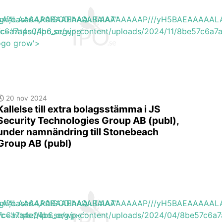
EAAAAALAAAAAABAAEAAAIBRAA7"
ite/gif;base64,R0lGODlhAQABAIAAAAAAAP///yH5BAEAAAA
7c6a7a4e04b6_org.jpg'
rc='https://ipo.se/wp-content/uploads/2024/11/8be57c6a7a
logo grow'>
20 nov 2024
Kallelse till extra bolagsstämma i JS
Security Technologies Group AB (publ),
under namnändring till Stonebeach
Group AB (publ)
EAAAAALAAAAAABAAEAAAIBRAA7"
ite/gif;base64,R0lGODlhAQABAIAAAAAAAP///yH5BAEAAAA
7c6a7a4e04b6_org.jpg'
rc='https://ipo.se/wp-content/uploads/2024/04/8be57c6a7