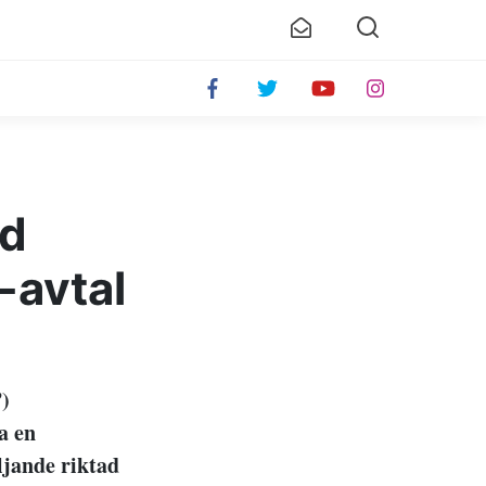
ed
-avtal
”)
a en
ljande riktad