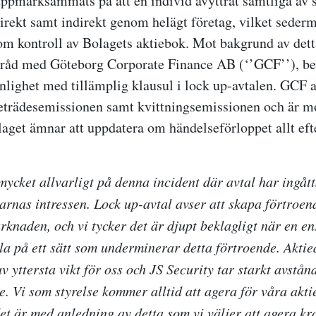
uppmärksammats på att en individ avyttrat samtliga av s
irekt samt indirekt genom helägt företag, vilket seder
om kontroll av Bolagets aktiebok. Mot bakgrund av dett
mråd med Göteborg Corporate Finance AB (‘’GCF’’), bes
 enlighet med tillämplig klausul i lock up-avtalen. GCF 
reträdesemissionen samt kvittningsemissionen och är mo
laget ämnar att uppdatera om händelseförloppet allt ef
mycket allvarligt på denna incident där avtal har ingåtts
arnas intressen. Lock up-avtal avser att skapa förtroen
knaden, och vi tycker det är djupt beklagligt när en en
dla på ett sätt som underminerar detta förtroende. Akti
v yttersta vikt för oss och JS Security tar starkt avstå
e. Vi som styrelse kommer alltid att agera för våra akt
et är med anledning av detta som vi väljer att agera kra