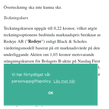
Överteckning ska inte kunna ske.
Teckningskurs
Teckningskursen uppgår till 0,22 kronor, vilket utgör
teckningsoptionens bedömda marknadspris beräknat av
Redeye
Redeye AB (”
”) enligt Black & Scholes
värderingsmodell baserat på ett marknadsvärde på den
underliggande Aktien om 1,03 kronor motsvarande
stängningskursen för Bolagets B-aktie på Nasdaq First
North Premier Growth Market den 30 september 2025.
Redeye har utgått från en riskfri ränta om 1,92 procent
Vi har förtydligat vår
och en volatilitet om 43,75 procent samt antagit att
personuppgiftspolicy.
Läs mer här
eventuell framtida vinst kommer att återinvesteras i
bolaget (och således inte delas ut till aktieägarna).
OK
Villkor för teckningsoptionerna