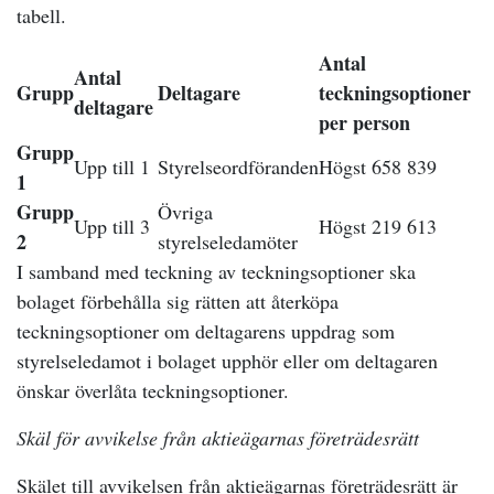
tabell.
Antal
Antal
Grupp
Deltagare
teckningsoptioner
deltagare
per person
Grupp
Upp till 1
Styrelseordföranden
Högst 658 839
1
Grupp
Övriga
Upp till 3
Högst 219 613
2
styrelseledamöter
I samband med teckning av teckningsoptioner ska
bolaget förbehålla sig rätten att återköpa
teckningsoptioner om deltagarens uppdrag som
styrelseledamot i bolaget upphör eller om deltagaren
önskar överlåta teckningsoptioner.
Skäl för avvikelse från aktieägarnas företrädesrätt
Skälet till avvikelsen från aktieägarnas företrädesrätt är