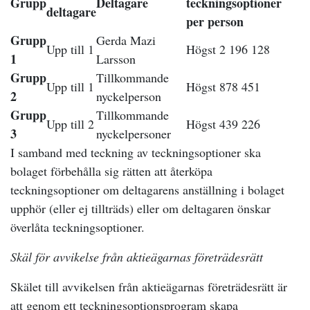
Grupp
Deltagare
teckningsoptioner
deltagare
per person
Grupp
Gerda Mazi
Upp till 1
Högst 2 196 128
1
Larsson
Grupp
Tillkommande
Upp till 1
Högst 878 451
2
nyckelperson
Grupp
Tillkommande
Upp till 2
Högst 439 226
3
nyckelpersoner
I samband med teckning av teckningsoptioner ska
bolaget förbehålla sig rätten att återköpa
teckningsoptioner om deltagarens anställning i bolaget
upphör (eller ej tillträds) eller om deltagaren önskar
överlåta teckningsoptioner.
Skäl för avvikelse från aktieägarnas företrädesrätt
Skälet till avvikelsen från aktieägarnas företrädesrätt är
att genom ett teckningsoptionsprogram skapa