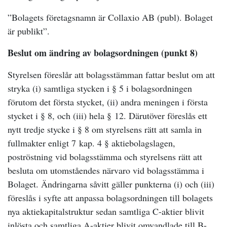
”Bolagets företagsnamn är Collaxio AB (publ). Bolaget
är publikt”.
Beslut om ändring av bolagsordningen (punkt 8)
Styrelsen föreslår att bolagsstämman fattar beslut om att
stryka (i) samtliga stycken i § 5 i bolagsordningen
förutom det första stycket, (ii) andra meningen i första
stycket i § 8, och (iii) hela § 12. Därutöver föreslås ett
nytt tredje stycke i § 8 om styrelsens rätt att samla in
fullmakter enligt 7 kap. 4 § aktiebolagslagen,
poströstning vid bolagsstämma och styrelsens rätt att
besluta om utomståendes närvaro vid bolagsstämma i
Bolaget. Ändringarna såvitt gäller punkterna (i) och (iii)
föreslås i syfte att anpassa bolagsordningen till bolagets
nya aktiekapitalstruktur sedan samtliga C-aktier blivit
inlösta och samtliga A-aktier blivit omvandlade till B-