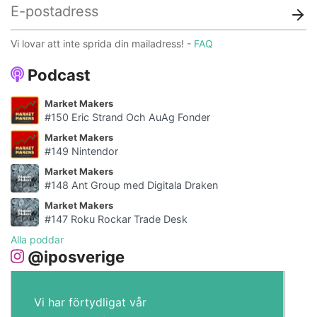
Vi lovar att inte sprida din mailadress! -
FAQ
Podcast
Market Makers
#150 Eric Strand Och AuAg Fonder
Market Makers
#149 Nintendor
Market Makers
#148 Ant Group med Digitala Draken
Market Makers
#147 Roku Rockar Trade Desk
Alla poddar
@iposverige
Vi har förtydligat vår