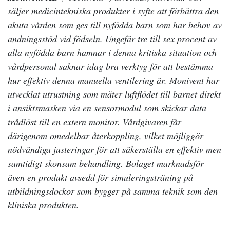
säljer medicintekniska produkter i syfte att förbättra den
akuta vården som ges till nyfödda barn som har behov av
andningsstöd vid födseln. Ungefär tre till sex procent av
alla nyfödda barn hamnar i denna kritiska situation och
vårdpersonal saknar idag bra verktyg för att bestämma
hur effektiv denna manuella ventilering är. Monivent har
utvecklat utrustning som mäter luftflödet till barnet direkt
i ansiktsmasken via en sensormodul som skickar data
trådlöst till en extern monitor. Vårdgivaren får
därigenom omedelbar återkoppling, vilket möjliggör
nödvändiga justeringar för att säkerställa en effektiv men
samtidigt skonsam behandling. Bolaget marknadsför
även en produkt avsedd för simuleringsträning på
utbildningsdockor som bygger på samma teknik som den
kliniska produkten.