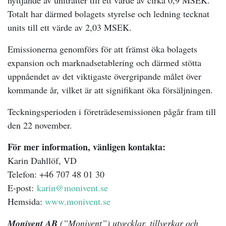
nyttjande av uniträtter till ett värde av cirka 0,9 MSEK.
Totalt har därmed bolagets styrelse och ledning tecknat
units till ett värde av 2,03 MSEK.
Emissionerna genomförs för att främst öka bolagets
expansion och marknadsetablering och därmed stötta
uppnåendet av det viktigaste övergripande målet över
kommande år, vilket är att signifikant öka försäljningen.
Teckningsperioden i företrädesemissionen pågår fram till
den 22 november.
För mer information, vänligen kontakta:
Karin Dahllöf, VD
Telefon: +46 707 48 01 30
E-post:
karin@monivent.se
Hemsida:
www.monivent.se
Monivent AB
(”Monivent”) utvecklar, tillverkar och