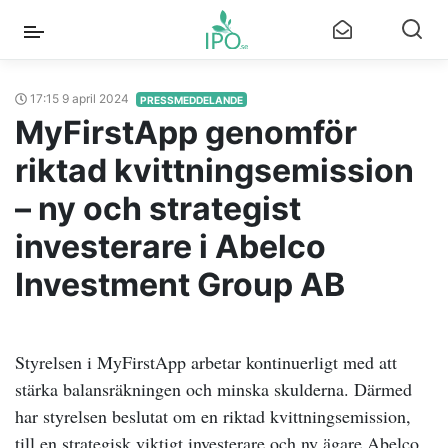
17:15 9 april 2024
PRESSMEDDELANDE
MyFirstApp genomför
riktad kvittningsemission
– ny och strategist
investerare i Abelco
Investment Group AB
Styrelsen i MyFirstApp arbetar kontinuerligt med att
stärka balansräkningen och minska skulderna. Därmed
har styrelsen beslutat om en riktad kvittningsemission,
till en strategisk viktigt investerare och ny ägare Abelco