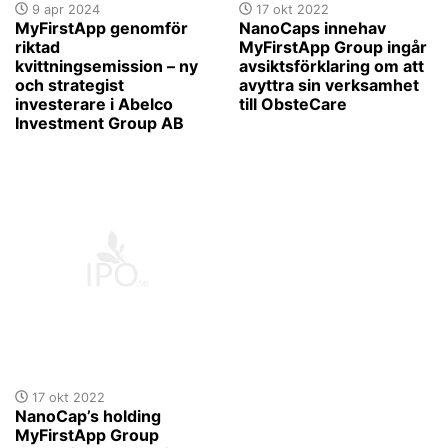
9 apr 2024
17 okt 2022
MyFirstApp genomför
NanoCaps innehav
riktad
MyFirstApp Group ingår
kvittningsemission – ny
avsiktsförklaring om att
och strategist
avyttra sin verksamhet
investerare i Abelco
till ObsteCare
Investment Group AB
17 okt 2022
NanoCap’s holding
MyFirstApp Group