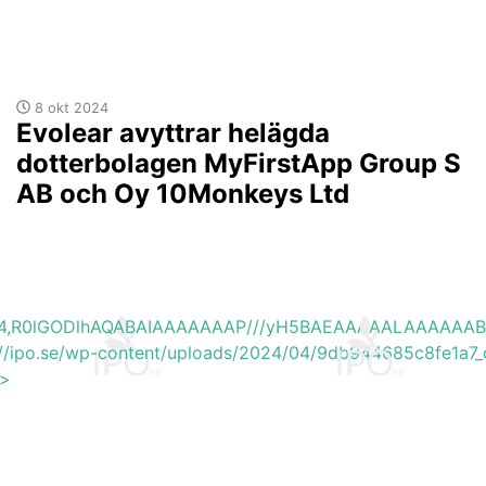
8 okt 2024
Evolear avyttrar helägda
dotterbolagen MyFirstApp Group S
AB och Oy 10Monkeys Ltd
base64,R0lGODlhAQABAIAAAAAAAP///yH5BAEAAAAALAAAAAA
s://ipo.se/wp-content/uploads/2024/04/9db944685c8fe1a7_
'>