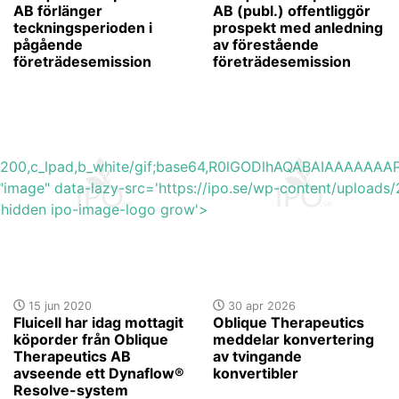
AB förlänger
AB (publ.) offentliggör
teckningsperioden i
prospekt med anledning
pågående
av förestående
företrädesemission
företrädesemission
h_200,c_lpad,b_white/gif;base64,R0lGODlhAQABAIAAAA
"image" data-lazy-src='https://ipo.se/wp-content/uploa
y-hidden ipo-image-logo grow'>
15 jun 2020
30 apr 2026
Fluicell har idag mottagit
Oblique Therapeutics
köporder från Oblique
meddelar konvertering
Therapeutics AB
av tvingande
avseende ett Dynaflow®
konvertibler
Resolve-system