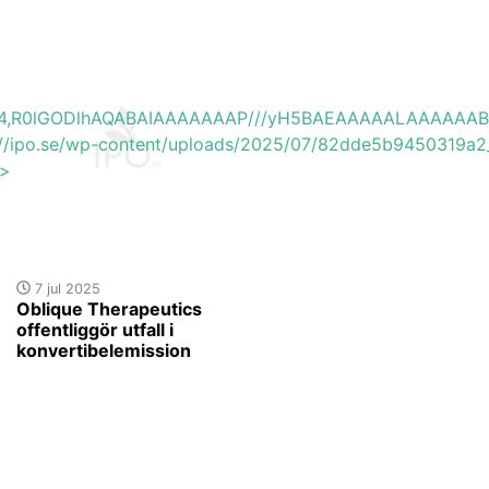
base64,R0lGODlhAQABAIAAAAAAAP///yH5BAEAAAAALAAAAAA
s://ipo.se/wp-content/uploads/2025/07/82dde5b9450319a2_
'>
7 jul 2025
Oblique Therapeutics
offentliggör utfall i
konvertibelemission