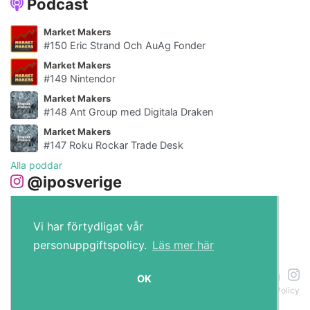
Podcast
Market Makers
#150 Eric Strand Och AuAg Fonder
Market Makers
#149 Nintendor
Market Makers
#148 Ant Group med Digitala Draken
Market Makers
#147 Roku Rockar Trade Desk
Alla poddar
@iposverige
Vi har förtydligat vår
personuppgiftspolicy.
Läs mer här
IPO.se © 2026
OK
Om cookies
Policy