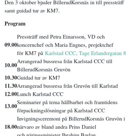
Den 3 oktober bjuder BillerudKorsnäs in till pressträff
samt guidad tur av KM7.
Program
Pressträff med Petra Einarsson, VD och
09.00
koncernchef och Maria Engnes, projektchef
för KM7 på
Karlstad CCC, Tage Erlandergatan 8
Arrangerad bussresa från Karlstad CCC till
10.00
BillerudKorsnäs Gruvön
10.30
Guidad tur av KM7
11.30
Arrangerad bussresa från Gruvön till Karlstad
12.00
Lunch Karlstad CCC
Seminarier på tema hållbarhet och framtidens
13.00
förpackningslösningar på Karlstad CCC
Invigningsceremoni på BillerudKorsnäs Gruvön i
18.00
närvaro av bland andra Prins Daniel
och näringsminister Ibrahim Baylan