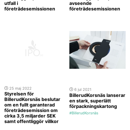
utfall i
avseende
företrädesemissionen
företrädesemissionen
25 maj 2022
6 jul 2021
Styrelsen för
BillerudKorsnäs lanserar
BillerudKorsnäs beslutar
en stark, superlätt
om en fullt garanterad
förpackningskartong
företrädesemission om
#BillerudKorsnäs
cirka 3,5 miljarder SEK
samt offentliggör villkor