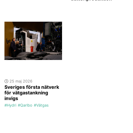
25 maj 2026
Sveriges första nätverk
för vätgastankning
invigs
#Hydri
#Qarlbo
#Vätgas