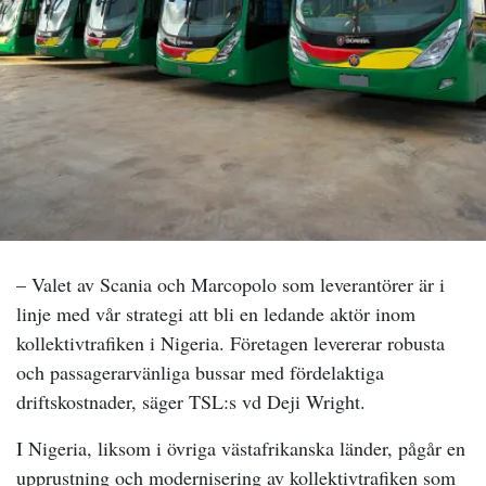
– Valet av Scania och Marcopolo som leverantörer är i
linje med vår strategi att bli en ledande aktör inom
kollektivtrafiken i Nigeria. Företagen levererar robusta
och passagerarvänliga bussar med fördelaktiga
driftskostnader, säger TSL:s vd Deji Wright.
I Nigeria, liksom i övriga västafrikanska länder, pågår en
upprustning och modernisering av kollektivtrafiken som