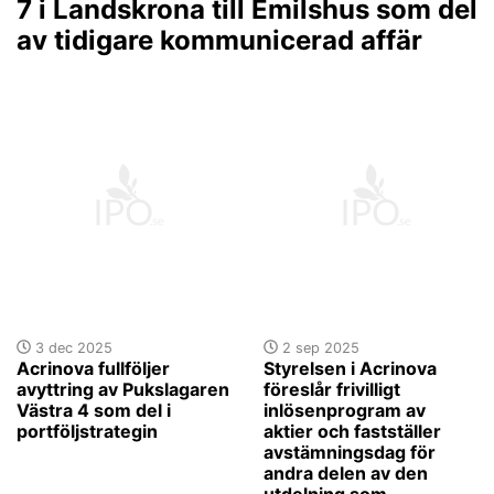
7 i Landskrona till Emilshus som del
av tidigare kommunicerad affär
3 dec 2025
2 sep 2025
Acrinova fullföljer
Styrelsen i Acrinova
avyttring av Pukslagaren
föreslår frivilligt
Västra 4 som del i
inlösenprogram av
portföljstrategin
aktier och fastställer
avstämningsdag för
andra delen av den
utdelning som