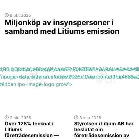
8 okt 2025
Miljonköp av insynspersoner i
samband med Litiums emission
base64,R0lGODlhAQABAIAAAAAAAP///yH5BAEAAAAALAAAAAA
h_200,c_lpad,b_white/gif;base64,R0lGODlhAQABAIAAAA
s://ipo.se/wp-content/uploads/2025/10/baec77ed3bb468ba_
"image" data-lazy-src='https://ipo.se/wp-content/upload
'>
y-hidden ipo-image-logo grow'>
2 okt 2025
8 sep 2025
Över 128% tecknat i
Styrelsen i Litium AB har
Litiums
beslutat om
företrädesemission —
företrädesemission av