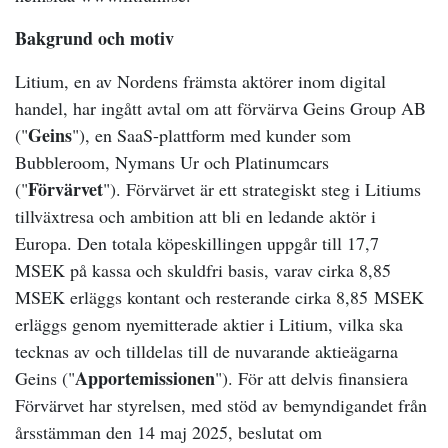
Bakgrund och motiv
Litium, en av Nordens främsta aktörer inom digital
handel, har ingått avtal om att förvärva Geins Group AB
Geins
("
"), en SaaS-plattform med kunder som
Bubbleroom, Nymans Ur och Platinumcars
Förvärvet
("
"). Förvärvet är ett strategiskt steg i Litiums
tillväxtresa och ambition att bli en ledande aktör i
Europa. Den totala köpeskillingen uppgår till 17,7
MSEK på kassa och skuldfri basis, varav cirka 8,85
MSEK erläggs kontant och resterande cirka 8,85 MSEK
erläggs genom nyemitterade aktier i Litium, vilka ska
tecknas av och tilldelas till de nuvarande aktieägarna
Apportemissionen
Geins ("
"). För att delvis finansiera
Förvärvet har styrelsen, med stöd av bemyndigandet från
årsstämman den 14 maj 2025, beslutat om