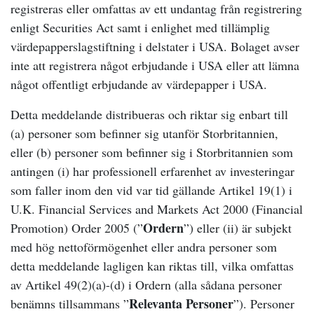
registreras eller omfattas av ett undantag från registrering
enligt Securities Act samt i enlighet med tillämplig
värdepapperslagstiftning i delstater i USA. Bolaget avser
inte att registrera något erbjudande i USA eller att lämna
något offentligt erbjudande av värdepapper i USA.
Detta meddelande distribueras och riktar sig enbart till
(a) personer som befinner sig utanför Storbritannien,
eller (b) personer som befinner sig i Storbritannien som
antingen (i) har professionell erfarenhet av investeringar
som faller inom den vid var tid gällande Artikel 19(1) i
U.K. Financial Services and Markets Act 2000 (Financial
Ordern
Promotion) Order 2005 (”
”) eller (ii) är subjekt
med hög nettoförmögenhet eller andra personer som
detta meddelande lagligen kan riktas till, vilka omfattas
av Artikel 49(2)(a)-(d) i Ordern (alla sådana personer
Relevanta Personer
benämns tillsammans ”
”). Personer