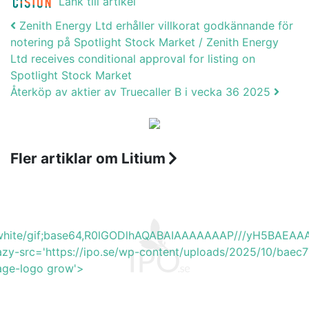
Länk till artikel
Post navigation
Zenith Energy Ltd erhåller villkorat godkännande för
notering på Spotlight Stock Market / Zenith Energy
Ltd receives conditional approval for listing on
Spotlight Stock Market
Återköp av aktier av Truecaller B i vecka 36 2025
Fler artiklar om Litium
b_white/gif;base64,R0lGODlhAQABAIAAAAAAAP///yH5BA
azy-src='https://ipo.se/wp-content/uploads/2025/10/baec
mage-logo grow'>