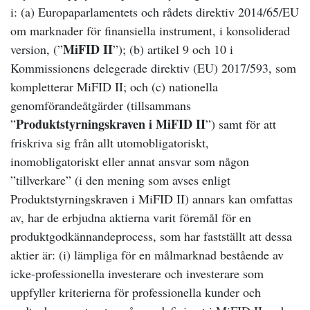
i: (a) Europaparlamentets och rådets direktiv 2014/65/EU
om marknader för finansiella instrument, i konsoliderad
MiFID II
version, (”
”); (b) artikel 9 och 10 i
Kommissionens delegerade direktiv (EU) 2017/593, som
kompletterar MiFID II; och (c) nationella
genomförandeåtgärder (tillsammans
Produktstyrningskraven i MiFID II
”
”) samt för att
friskriva sig från allt utomobligatoriskt,
inomobligatoriskt eller annat ansvar som någon
”tillverkare” (i den mening som avses enligt
Produktstyrningskraven i MiFID II) annars kan omfattas
av, har de erbjudna aktierna varit föremål för en
produktgodkännandeprocess, som har fastställt att dessa
aktier är: (i) lämpliga för en målmarknad bestående av
icke-professionella investerare och investerare som
uppfyller kriterierna för professionella kunder och