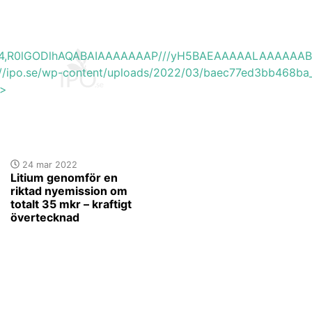
base64,R0lGODlhAQABAIAAAAAAAP///yH5BAEAAAAALAAAAAA
s://ipo.se/wp-content/uploads/2022/03/baec77ed3bb468ba_
'>
24 mar 2022
Litium genomför en
riktad nyemission om
totalt 35 mkr – kraftigt
övertecknad