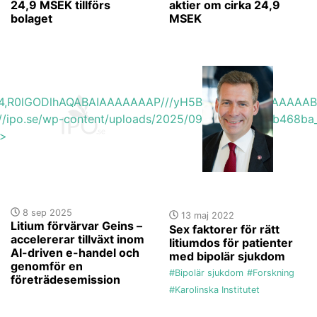
24,9 MSEK tillförs
aktier om cirka 24,9
bolaget
MSEK
base64,R0lGODlhAQABAIAAAAAAAP///yH5BAEAAAAALAAAAAA
s://ipo.se/wp-content/uploads/2025/09/baec77ed3bb468ba_
'>
8 sep 2025
13 maj 2022
Litium förvärvar Geins –
Sex faktorer för rätt
accelererar tillväxt inom
litiumdos för patienter
AI-driven e-handel och
med bipolär sjukdom
genomför en
#Bipolär sjukdom
#Forskning
företrädesemission
#Karolinska Institutet