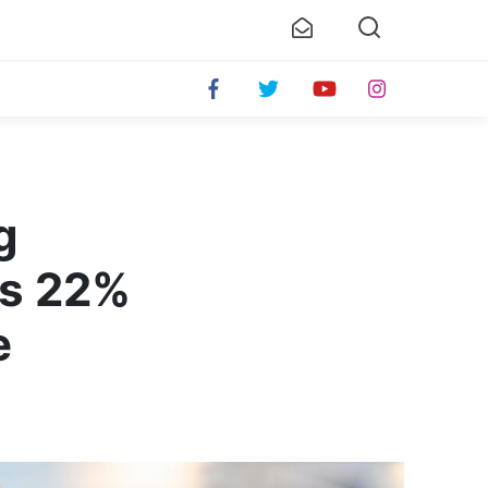
g
lus 22%
e