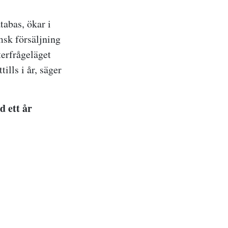
tabas, ökar i
msk försäljning
terfrågeläget
ills i år, säger
d ett år