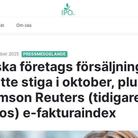
st
Om oss
mber 2025
PRESSMEDDELANDE
ka företags försäljnin
tte stiga i oktober, p
mson Reuters (tidigar
os) e-fakturaindex