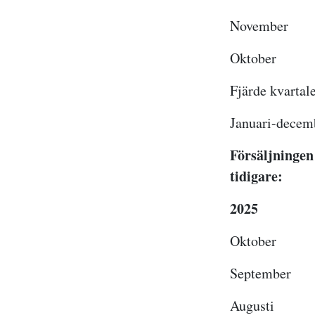
Novemb
Oktobe
Fjärde kva
Januari-de
Försäljningen
tidigare:
2025
Okto
Septemb
August