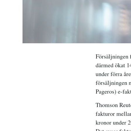
Försäljningen 
därmed ökat 14 
under förra år
försäljningen 
Pageros) e-fa
Thomson Reut
fakturor mellan
kronor under 2