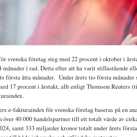
för svenska företag steg med 22 procent i oktober i årst
månader i rad. Detta efter att ha varit stillastående el
ets första åtta månader. Under årets tio första månader 
med 17 procent i årstakt, allt enligt Thomson Reuters (t
kturaindex.
ers
e
-fakturaindex för svenska företag baseras på en ana
 över 40 000 handelspartner till ett totalt värde av cir
024, samt 333 miljarder kronor totalt under årets först