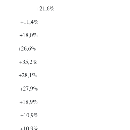
er +21,6%
er +11,4%
i +18,0%
+26,6%
+35,2%
+28,1%
 +27,9%
+18,9%
ri +10,9%
i +10,9%