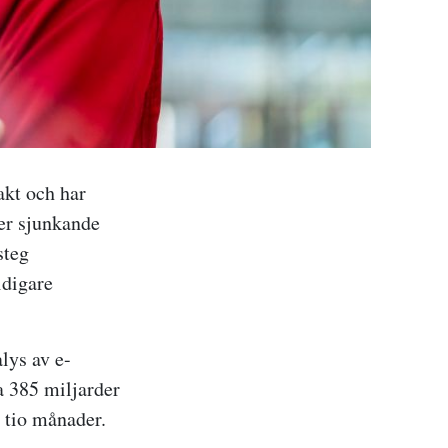
akt och har
ler sjunkande
steg
idigare
lys av e-
ka 385 miljarder
a tio månader.