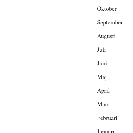
Oktob
Septemb
August
Juli 
Juni 
Maj 
April
Mars 
Februa
Januar