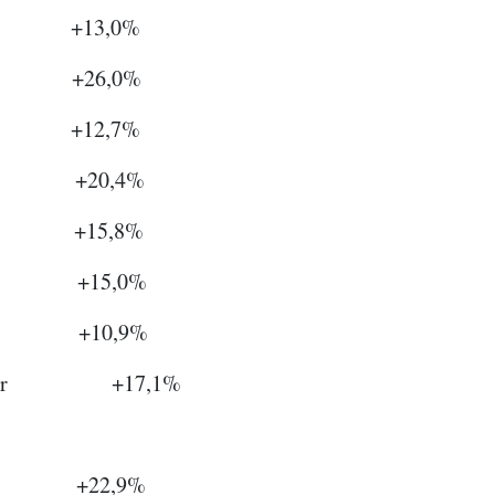
+13,0%
+26,0%
+12,7%
 +20,4%
+15,8%
ri +15,0%
i +10,9%
ktober +17,1%
er +22,9%