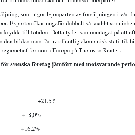
uror till både inhemska och utländska motparter.
ljning, som utgör lejonparten av försäljningen i vår da
ober. Exporten ökar ungefär dubbelt så snabbt som inhe
a krydda till totalen. Detta tyder sammantaget på att ef
än den bilden man får av offentlig ekonomisk statistik hitt
 regionchef för norra Europa på Thomson Reuters.
 för svenska företag jämfört med motsvarande perio
er +21,5%
er +18,0%
i +16,2%