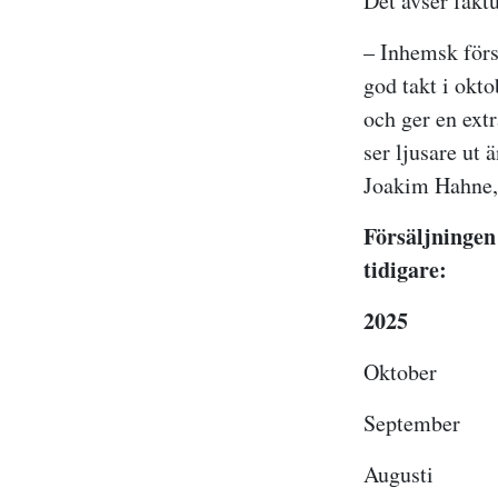
Det avser fakt
– Inhemsk försä
god takt i okt
och ger en extr
ser ljusare ut 
Joakim Hahne,
Försäljningen
tidigare:
2025
Oktob
Septemb
August