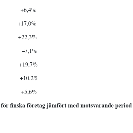
i +6,4%
+17,0%
+22,3%
 –7,1%
+19,7%
i +10,2%
i +5,6%
 för finska företag jämfört med motsvarande period 