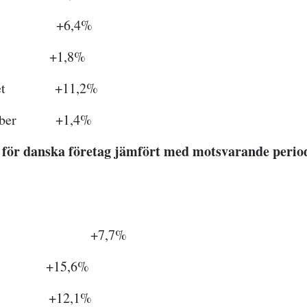
er +6,4%
r +1,8%
rtalet +11,2%
cember +1,4%
 för danska företag jämfört med motsvarande period
ber +7,7%
er +15,6%
i +12,1%