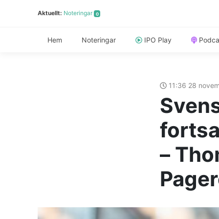
Aktuellt:
Noteringar
0
Hem
Noteringar
IPO Play
Podca
11:36 28 nove
Svens
fortsa
– Tho
Pager