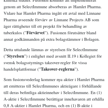
kliniska studier. Fusionen kommer att implementeras
genom att SelectImmune absorberas av Hamlet Pharma.
Vidare har Hamlet Pharma ingått ett avtal med Linnane
Pharma avseende förvärv av Linnane Projects AB som
äger rättigheter till ett projekt för behandling av
Förvärvet
tuberkulos (”
”). Fusionen förutsätter bland
annat godkännanden på extra bolagstämmor i Bolagen.
Detta uttalande lämnas av styrelsen för SelectImmune
Styrelsen
(”
”) i enlighet med avsnitt II.19 i Kollegiet för
svensk bolagsstyrnings takeover-regler för vissa
Takeover-reglerna
handelsplattformar (”
”).
Som fusionsvederlag kommer nya aktier i Hamlet Pharma
att emitteras till SelectImmunes aktieägare i förhållande
till deras befintliga aktieinnehav i SelectImmune. En (1)
A-aktie i SelectImmune berättigar innehavaren att erhålla
0,8 A-aktier i Hamlet Pharma, och en (1) B-aktie i