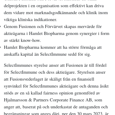
delprojekten i en organisation som effektivt kan driva
dem vidare mot marknadsgodkännande och klinik inom
viktiga kliniska indikationer.
Genom Fusionen och Förvärvet skapas mervärde för
aktieägarna i Hamlet Biopharma genom synergier i form
av stärkt know-how.
Hamlet Biopharma kommer att ha större förmåga att
anskaffa kapital än SelectImmune sedd för sig.
SelectImmunes styrelse anser att Fusionen är till fördel
för SelectImmune och dess aktieägare. Styrelsen anser
att Fusionsvederlaget är skäligt från en finansiell
synvinkel för SelectImmunes aktieägare och denna åsikt
stöds av en så kallad fairness opinion genomförd av
Hjalmarsson & Partners Corporate Finance AB, som
anger att, baserat på och underkastat de antaganden och
begränsningar som anges däri, per den 30 mars 2023, är