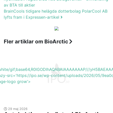
av BTA till aktier
BrainCools tidigare helägda dotterbolag PolarCool AB
lyfts fram i Expressen-artikel
Fler artiklar om BioArctic
b_white/gif;base64,R0lGODlhAQABAIAAAAAAAP///yH5BA
azy-src='https://ipo.se/wp-content/uploads/2026/05/9ea
mage-logo grow'>
29 maj 2026