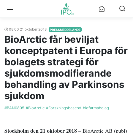
08:00 21 oktober 2018
PRESSMEDDELANDE
BioArctic får beviljat
konceptpatent i Europa för
bolagets strategi för
sjukdomsmodifierande
behandling av Parkinsons
sjukdom
#BAN0805
#BioArctic
#Forskningsbaserat biofarmabolag
Stockholm den 21 oktober 2018
– BioArctic AB (publ)