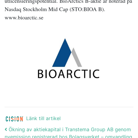
utlicensieringspotential. BioArctics B-aktie är noterad på
Nasdaq Stockholm Mid Cap (STO:BIOA B).
www.bioarctic.se
Länk till artikel
Post navigation
Ökning av aktiekapital i Transtema Group AB genom
nyemission registrerad hos Bolagsverket – omvandling