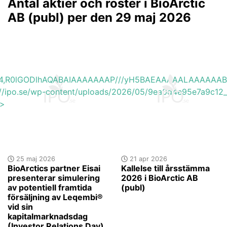
Antal aktier och röster i BioArctic
AB (publ) per den 29 maj 2026
base64,R0lGODlhAQABAIAAAAAAAP///yH5BAEAAAAALAAAAAA
s://ipo.se/wp-content/uploads/2026/05/9ea0d4e95e7a9c12_
'>
25 maj 2026
21 apr 2026
BioArctics partner Eisai
Kallelse till årsstämma
presenterar simulering
2026 i BioArctic AB
av potentiell framtida
(publ)
försäljning av Leqembi®
vid sin
kapitalmarknadsdag
(Investor Relations Day)