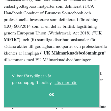
endast godtagbara motparter som definierat i FCA
Handbook Conduct of Business Sourcebook och
professionella investerare som definierat i förordning
(EU) 600/2014 som är en del av brittisk lagstiftning
UK
genom European Union (Withdrawal) Act 2018) (”
MiFIR
”), och (ii) samtliga distributionskanaler för
sådana aktier till godtagbara motparter och professionella
UK Målmarknadsbedömningen
klienter är lämpliga (”
”
tillsammans med EU Målmarknadsbedömningen
Målmarknadsbedömningen
”
”). Oaktat
Målmarknadsbedömningen bör distributörer notera att:
Vi har förtydligat vår
priset på Bolagets aktier kan sjunka och investerare kan
personuppgiftspolicy.
Läs mer här
förlora hela eller delar av sin investering, att Bolagets
aktier inte är förenade med någon garanti avseende
OK
avkastning eller kapitalskydd och att en investering i
Bolagets aktier endast är lämplig för investerare som inte