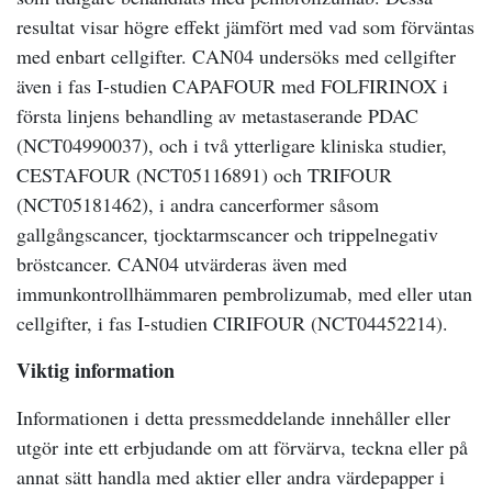
resultat visar högre effekt jämfört med vad som förväntas
med enbart cellgifter. CAN04 undersöks med cellgifter
även i fas I-studien CAPAFOUR med FOLFIRINOX i
första linjens behandling av metastaserande PDAC
(NCT04990037), och i två ytterligare kliniska studier,
CESTAFOUR (NCT05116891) och TRIFOUR
(NCT05181462), i andra cancerformer såsom
gallgångscancer, tjocktarmscancer och trippelnegativ
bröstcancer. CAN04 utvärderas även med
immunkontrollhämmaren pembrolizumab, med eller utan
cellgifter, i fas I-studien CIRIFOUR (NCT04452214).
Viktig information
Informationen i detta pressmeddelande innehåller eller
utgör inte ett erbjudande om att förvärva, teckna eller på
annat sätt handla med aktier eller andra värdepapper i