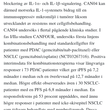
blockering av IL-1α- och IL-1β-signalering. CAN04 kan
därmed motverka IL-1-systemets bidrag till en
immunsuppressiv mikromiljö i tumörer liksom
utvecklandet av resistens mot cellgiftsbehandling.
CAN04 undersöks i flertal pågående kliniska studier. I
fas I/IIa-studien CANFOUR, undersöks första linjens
kombinationsbehandling med standardcellgifter för
patienter med PDAC (gemcitabin/nab-paclitaxel) eller
NSCLC (gemcitabin/cisplatin) (NCT03267316). Positiva
interimsdata för kombinations­terapierna visar långvariga
responser i 73 PDAC-patienter vilket ger iPFS på 7,2
månader i median och en överlevnad på 12,7 månader i
median. Högre effekt observerades även i 30 NSCLC-
patienter med en PFS på 6,8 månader i median. En
responsfrekvens på 53 procent uppnåddes, med ännu
högre responser i patienter med icke-skivepitel NSCLC
som tidigare behandlats med pembrolizumab. Dessa