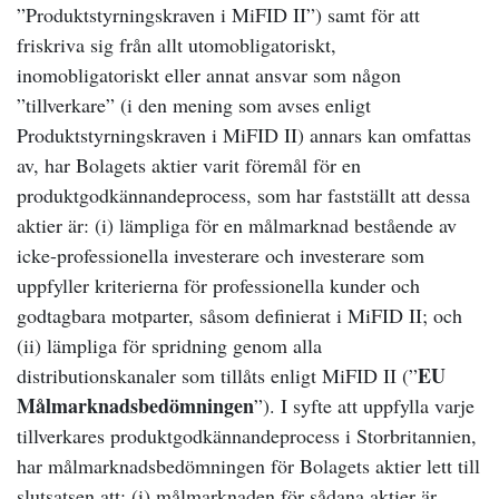
”Produktstyrningskraven i MiFID II”) samt för att
friskriva sig från allt utomobligatoriskt,
inomobligatoriskt eller annat ansvar som någon
”tillverkare” (i den mening som avses enligt
Produktstyrningskraven i MiFID II) annars kan omfattas
av, har Bolagets aktier varit föremål för en
produktgodkännandeprocess, som har fastställt att dessa
aktier är: (i) lämpliga för en målmarknad bestående av
icke-professionella investerare och investerare som
uppfyller kriterierna för professionella kunder och
godtagbara motparter, såsom definierat i MiFID II; och
(ii) lämpliga för spridning genom alla
EU
distributionskanaler som tillåts enligt MiFID II (”
Målmarknadsbedömningen
”). I syfte att uppfylla varje
tillverkares produktgodkännandeprocess i Storbritannien,
har målmarknadsbedömningen för Bolagets aktier lett till
slutsatsen att: (i) målmarknaden för sådana aktier är