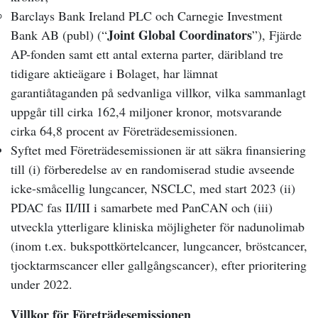
Barclays Bank Ireland PLC och Carnegie Investment
Joint Global Coordinators
Bank AB (publ) (“
”), Fjärde
AP-fonden samt ett antal externa parter, däribland tre
tidigare aktieägare i Bolaget, har lämnat
garantiåtaganden på sedvanliga villkor, vilka sammanlagt
uppgår till cirka 162,4 miljoner kronor, motsvarande
cirka 64,8 procent av Företrädesemissionen.
Syftet med Företrädesemissionen är att säkra finansiering
till (i) förberedelse av en randomiserad studie avseende
icke-småcellig lungcancer, NSCLC, med start 2023 (ii)
PDAC fas II/III i samarbete med PanCAN och (iii)
utveckla ytterligare kliniska möjligheter för nadunolimab
(inom t.ex. bukspottkörtelcancer, lungcancer, bröstcancer,
tjocktarmscancer eller gallgångscancer), efter prioritering
under 2022.
Villkor för Företrädesemissionen