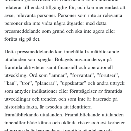
relaterar till endast tillgänglig för, och kommer endast att
avse, relevanta personer. Personer som inte är relevanta
personer ska inte vidta några åtgärder med detta
pressmeddelande som grund och ska inte agera eller
förlita sig på det.
Detta pressmeddelande kan innehålla framåtblickande
uttalanden som speglar Bolagets nuvarande syn på
framtida aktiviteter samt finansiell och operationell
utveckling. Ord som ”ämnar”, ”förväntar”, ”förutser”,
”kan”, ”tror”, ”planerar”, ”uppskattar” och andra uttryck
som antyder indikationer eller förutsägelser av framtida
utvecklingar och trender, och som inte är baserade på
historiska fakta, är avsedda att identifiera
framåtblickande uttalanden. Framåtblickande uttalanden
innehåller både kända och okända risker och osäkerheter
eftersom de är beroende av framtida händelser och