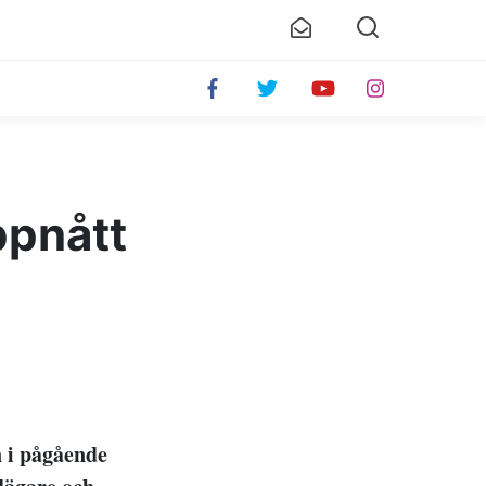
ppnått
n i pågående