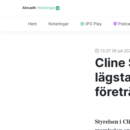
Aktuellt:
Noteringar
0
Hem
Noteringar
IPO Play
Podca
13:27 26 juli 2
Cline 
lägst
föret
Styrelsen i Cl