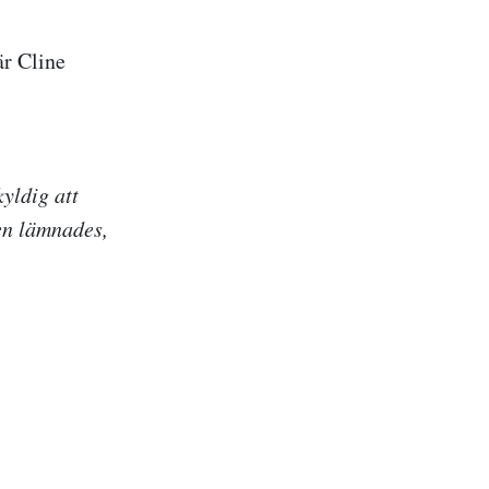
är Cline
yldig att
en lämnades,