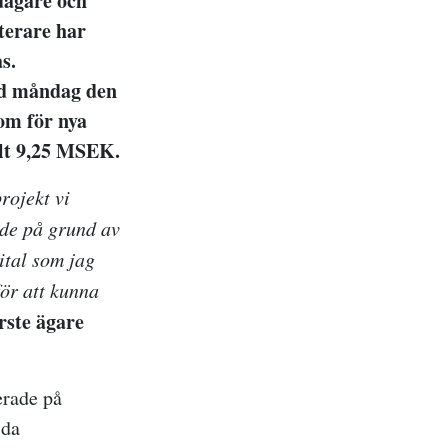
dägare och
terare har
s.
med måndag den
som för nya
alt 9,25 MSEK.
rojekt vi
rade på grund av
pital som jag
för att kunna
rste ägare
rade på
ida