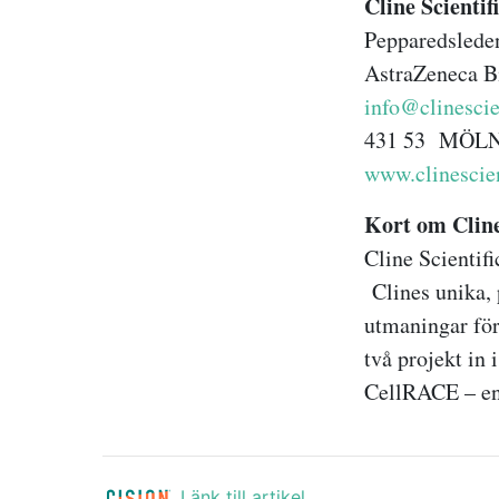
Cline 
Pepparedslede
AstraZeneca 
info@clinescie
431 
www.clinescie
Kort om Cline
Cline Scientif
Clines unika,
utmaningar för
två projekt in
CellRACE – en 
Länk till artikel