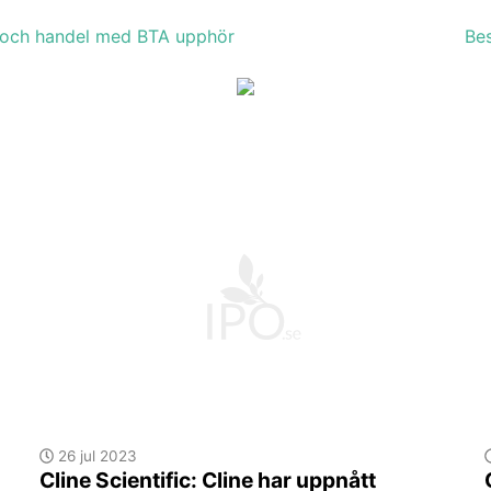
d och handel med BTA upphör
Be
26 jul 2023
Cline Scientific: Cline har uppnått