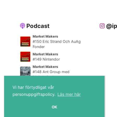
Podcast
@ip
Market Makers
#150 Eric Strand Och AuAg
Fonder
Market Makers
#149 Nintendor
Market Makers
#148 Ant Group med
Digitala Draken
Alla poddar
Vi har förtydligat vår
personuppgiftspolicy.
Läs mer här
IPO.se © 2026
OK