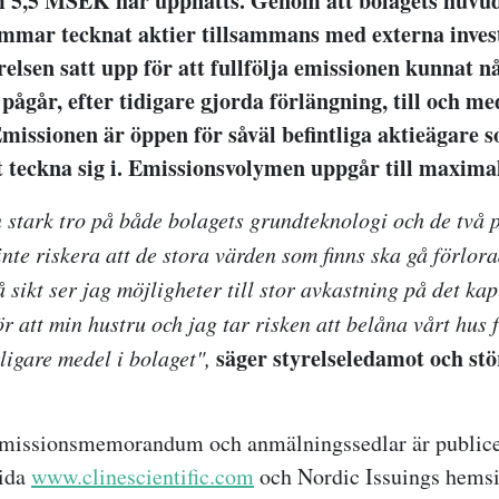
m 5,5 MSEK har uppnåtts. Genom att bolagets huvu
mmar tecknat aktier tillsammans med externa inves
elsen satt upp för att fullfölja emissionen kunnat nå
pågår, efter tidigare gjorda förlängning, till och 
Emissionen är öppen för såväl befintliga aktieägare 
tt teckna sig i. Emissionsvolymen uppgår till maxim
 stark tro på både bolagets grundteknologi och de två p
 inte riskera att de stora värden som finns ska gå förlo
å sikt ser jag möjligheter till stor avkastning på det ka
ör att min hustru och jag tar risken att belåna vårt hus 
säger styrelseledamot och stö
rligare medel i bolaget",
emissionsmemorandum och anmälningssedlar är publice
sida
www.clinescientific.com
och Nordic Issuings hems