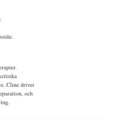
:
a:
erapier.
kritiska
e. Cline driver
eparation, och
ing.