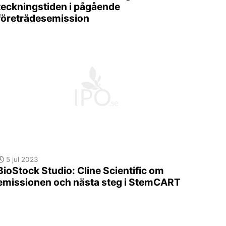
teckningstiden i pågående
företrädesemission
5 jul 2023
BioStock Studio: Cline Scientific om
emissionen och nästa steg i StemCART