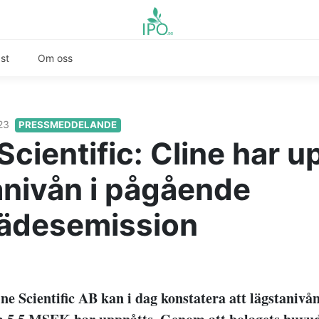
st
Om oss
023
PRESSMEDDELANDE
Scientific: Cline har u
anivån i pågående
rädesemission
ine Scientific AB kan i dag konstatera att lägstanivå