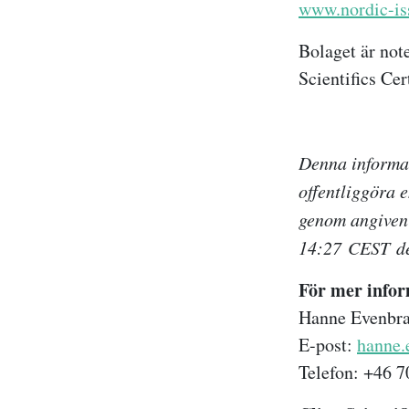
www.nordic-is
Bolaget är not
Scientifics Cer
Denna informat
offentliggöra 
genom angiven 
14:27
CEST
d
För mer infor
Hanne Evenbrat
E-post:
hanne.
Telefon: +46 7