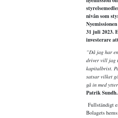
nyemission o
styrelsemedle
nivån som styr
Nyemissionen 
31 juli 2023. 
investerare a
”
Då jag har en
driver vill jag
kapitalbrist. P
satsar vilket g
gå in med ytte
Patrik Sundh.
Fullständigt 
Bolagets hem