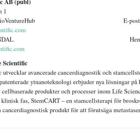
Scientific AB (publ)
n 1
BioVentureHub
E-post
ntific.com
53 MÖLNDAL Hemsid
ntific.com
 Scientific
ic utvecklar avancerade cancerdiagnostik och stamcellst
 patenterade ytnanoteknologi erbjuder nya lösningar på 
 cellbaserade produkter och processer inom Life Scienc
 i klinisk fas, StemCART – en stamcellsterapi för broskr
cancerdiagnostisk produkt för att förutsäga metastaser