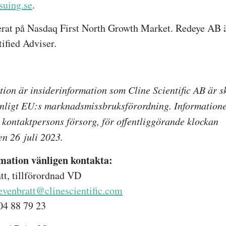
suing.se
.
erat på Nasdaq First North Growth Market. Redeye AB 
tified Adviser.
ion är insiderinformation som Cline Scientific AB är sk
enligt EU:s marknadsmissbruksförordning. Information
kontaktpersons försorg, för offentliggörande klockan
en
26
juli 2023.
mation vänligen kontakta:
t, tillförordnad VD
evenbratt@clinescientific.com
04 88 79 23