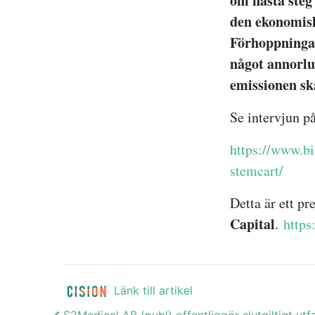
om nästa steg
den ekonomisk
Förhoppningar
något annorl
emissionen sk
Se intervjun på
https://www.bi
stemcart/
Detta är ett p
Capital
.
https
Länk till artikel