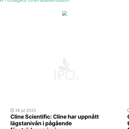
all i bolagets företrädesemission
26 jul 2023
Cline Scientific: Cline har uppnått
lägstanivån i pågående