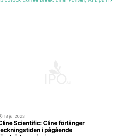
BioStock Coffee Break: Einar Pontén, vd Lipum
18 jul 2023
Cline Scientific: Cline förlänger
teckningstiden i pågående