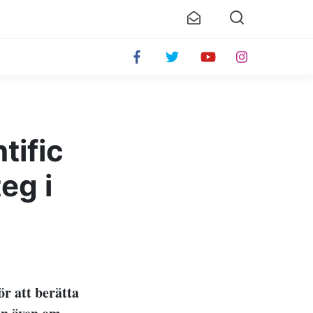
tific
eg i
ör att berätta