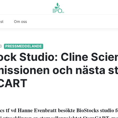
st
Om oss
23
PRESSMEDDELANDE
ck Studio: Cline Scien
issionen och nästa st
CART
ics tf vd Hanne Evenbratt besökte BioStocks studio f