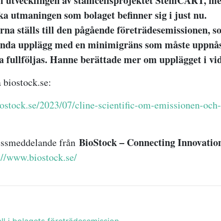
 i utvecklingen av stamcellsprojektet StemCART, m
a utmaningen som bolaget befinner sig i just nu.
na ställs till den pågående företrädesemissionen, s
unda upplägg med en minimigräns som måste uppnås 
a fullföljas. Hanne berättade mer om upplägget i vi
 biostock.se:
ostock.se/2023/07/cline-scientific-om-emissionen-och-
BioStock – Connecting Innovatio
ressmeddelande från
://www.biostock.se/