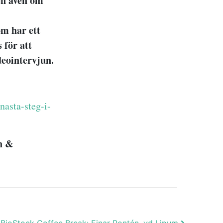
en även om
om har ett
för att
deointervjun.
nasta-steg-i-
n &