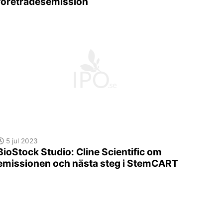
företrädesemission
5 jul 2023
BioStock Studio: Cline Scientific om
emissionen och nästa steg i StemCART