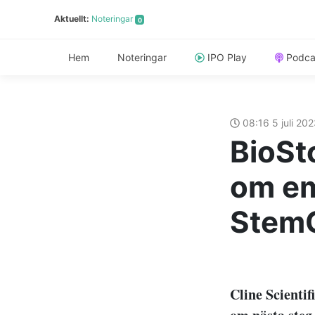
Aktuellt:
Noteringar
0
Hem
Noteringar
IPO Play
Podca
08:16 5 juli 20
BioSto
om em
Stem
Cline Scientif