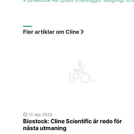
Post navigation
S2Medical AB (publ) offentliggör slutgiltigt utf
Fler artiklar om Cline
13 sep 2023
Biostock: Cline Scientific är redo för
nästa utmaning