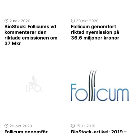
2 nov 2020
30 okt 2020
BioStock: Follicums vd
Follicum genomfört
kommenterar den
riktad nyemission på
riktade emissionen om
36,6 miljoner kronor
37 Mkr
29 okt 2020
15 jul 2019
Follicum genomför
BioStock-artikel: 2019 –