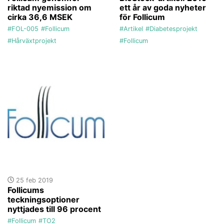
riktad nyemission om
ett år av goda nyheter
cirka 36,6 MSEK
för Follicum
#FOL-005
#Follicum
#Artikel
#Diabetesprojekt
#Hårväxtprojekt
#Follicum
25 feb 2019
Follicums
teckningsoptioner
nyttjades till 96 procent
#Follicum
#TO2