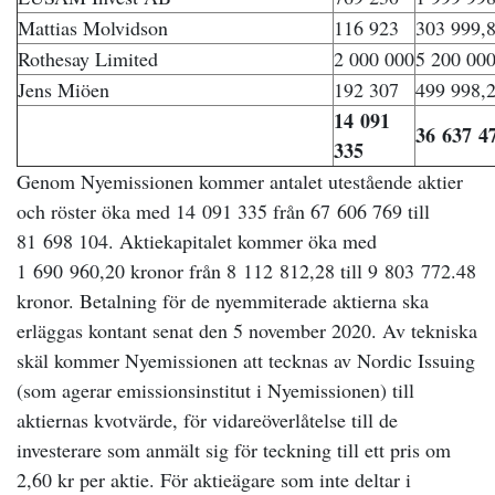
Mattias Molvidson
116 923
303 999,8
Rothesay Limited
2 000 000
5 200 000
Jens Miöen
192 307
499 998,2
14 091
36 637 4
335
Genom Nyemissionen kommer antalet utestående aktier
och röster öka med 14 091 335 från 67 606 769 till
81 698 104. Aktiekapitalet kommer öka med
1 690 960,20 kronor från 8 112 812,28 till 9 803 772.48
kronor. Betalning för de nyemmiterade aktierna ska
erläggas kontant senat den 5 november 2020. Av tekniska
skäl kommer Nyemissionen att tecknas av Nordic Issuing
(som agerar emissionsinstitut i Nyemissionen) till
aktiernas kvotvärde, för vidareöverlåtelse till de
investerare som anmält sig för teckning till ett pris om
2,60 kr per aktie. För aktieägare som inte deltar i