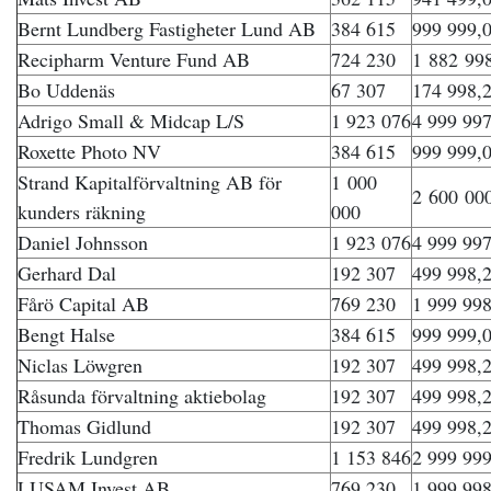
Bernt Lundberg Fastigheter Lund AB
384 615
999 999,0
Recipharm Venture Fund AB
724 230
1 882 998
Bo Uddenäs
67 307
174 998,2
Adrigo Small & Midcap L/S
1 923 076
4 999 997
Roxette Photo NV
384 615
999 999,0
Strand Kapitalförvaltning AB för
1 000
2 600 000
kunders räkning
000
Daniel Johnsson
1 923 076
4 999 997
Gerhard Dal
192 307
499 998,2
Fårö Capital AB
769 230
1 999 998
Bengt Halse
384 615
999 999,0
Niclas Löwgren
192 307
499 998,2
Råsunda förvaltning aktiebolag
192 307
499 998,2
Thomas Gidlund
192 307
499 998,2
Fredrik Lundgren
1 153 846
2 999 999
LUSAM Invest AB
769 230
1 999 998