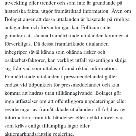
utveckling eller trender och som inte är grundande på
historiska fakta, utgör framåtriktad information. Även om
Bolaget anser att dessa uttalanden är baserade på rimliga
antaganden och förväntningar kan Follicum inte
garantera att sådana framåtriktade uttalanden kommer att
förverkligas. Då dessa framåtriktade uttalanden
inbegriper såväl kända som okända risker och
osäkerhetsfaktorer, kan verkligt utfall väsentligen skilja
sig från vad som uttalas i framåtriktad information.
Framåtriktade uttalanden i pressmeddelandet gäller
endast vid tidpunkten för pressmeddelandet och kan
komma att ändras utan tillkännagivande. Bolaget gör
inga utfästelser om att offentliggöra uppdateringar eller
revideringar av framåtriktade uttalanden till följd av ny
information, framtida händelser eller dylikt utöver vad
som krävs enligt tillämpliga lagar eller
aktiemarknadsrättslig reglering.