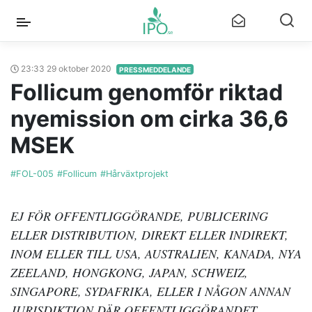
23:33 29 oktober 2020
PRESSMEDDELANDE
Follicum genomför riktad
nyemission om cirka 36,6
MSEK
#FOL-005
#Follicum
#Hårväxtprojekt
EJ FÖR OFFENTLIGGÖRANDE, PUBLICERING
ELLER DISTRIBUTION, DIREKT ELLER INDIREKT,
INOM ELLER TILL USA, AUSTRALIEN, KANADA, NYA
ZEELAND, HONGKONG, JAPAN, SCHWEIZ,
SINGAPORE, SYDAFRIKA, ELLER I NÅGON ANNAN
JURISDIKTION DÄR OFFENTLIGGÖRANDET,