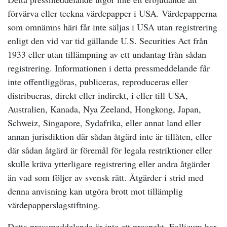
förvärva eller teckna värdepapper i USA. Värdepapperna
som omnämns häri får inte säljas i USA utan registrering
enligt den vid var tid gällande U.S. Securities Act från
1933 eller utan tillämpning av ett undantag från sådan
registrering. Informationen i detta pressmeddelande får
inte offentliggöras, publiceras, reproduceras eller
distribueras, direkt eller indirekt, i eller till USA,
Australien, Kanada, Nya Zeeland, Hongkong, Japan,
Schweiz, Singapore, Sydafrika, eller annat land eller
annan jurisdiktion där sådan åtgärd inte är tillåten, eller
där sådan åtgärd är föremål för legala restriktioner eller
skulle kräva ytterligare registrering eller andra åtgärder
än vad som följer av svensk rätt. Åtgärder i strid med
denna anvisning kan utgöra brott mot tillämplig
värdepapperslagstiftning.
Detta pressmeddelande är inte ett prospekt. Follicum har