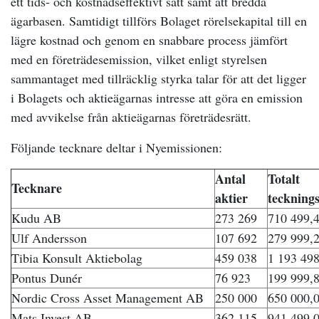
ett tids- och kostnadseffektivt sätt samt att bredda
ägarbasen. Samtidigt tillförs Bolaget rörelsekapital till en
lägre kostnad och genom en snabbare process jämfört
med en företrädesemission, vilket enligt styrelsen
sammantaget med tillräcklig styrka talar för att det ligger
i Bolagets och aktieägarnas intresse att göra en emission
med avvikelse från aktieägarnas företrädesrätt.
Följande tecknare deltar i Nyemissionen:
Antal
Totalt
Tecknare
aktier
teckning
Kudu AB
273 269
710 499,4
Ulf Andersson
107 692
279 999,2
Tibia Konsult Aktiebolag
459 038
1 193 498
Pontus Dunér
76 923
199 999,8
Nordic Cross Asset Management AB
250 000
650 000,0
Mats Invest AB
362 115
941 499,0