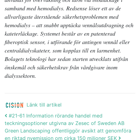
samband med hemodialys. Redsense löser ett av de
allvarligaste återstående säkerhetsproblemen med
hemodialys – att snabbt upptäcka vennålsutdragning och
kateterläckage. Systemet består av en patenterad
fiberoptisk sensor, i utförande för antingen vennål eller
centraldialyskateter, som kopplas till en larmenhet.
Bolagets teknologi har sedan starten utvecklats utifrån
önskemål och säkerhetskrav från vårdgivare inom
dialyssektorn.
Länk till artikel
Post navigation
#21-61 Information rörande handel med
teckningsoptioner utgivna av Zesec of Sweden AB
Green Landscaping offentliggör avsikt att genomföra
en riktad nyemission om cirka 150 miljoner SEK