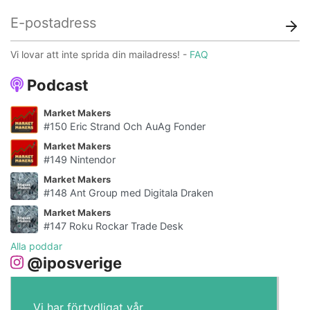
Vi lovar att inte sprida din mailadress! -
FAQ
Podcast
Market Makers
#150 Eric Strand Och AuAg Fonder
Market Makers
#149 Nintendor
Market Makers
#148 Ant Group med Digitala Draken
Market Makers
#147 Roku Rockar Trade Desk
Alla poddar
@iposverige
Vi har förtydligat vår