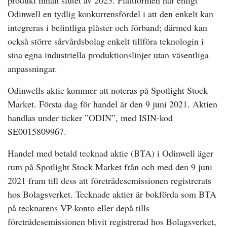
produkt innan slutet av 2023. Plattformen har enligt
Odinwell en tydlig konkurrensfördel i att den enkelt kan
integreras i befintliga plåster och förband; därmed kan
också större sårvårdsbolag enkelt tillföra teknologin i
sina egna industriella produktionslinjer utan väsentliga
anpassningar.
Odinwells aktie
kommer att
noteras på Spotlight
Stock
Market
. Första dag för handel är den 9 juni 2021.
Aktien
handlas under ticker ”ODIN”, med ISIN-kod
SE0015809967.
Handel med
betald tecknad aktie (
BTA
) i Odinwell
äger
rum på Spotlight
Stock Market
från och med den 9 juni
2021 fram till dess att
f
öreträdesemissionen registrerats
hos Bolagsverket. Tecknade aktier är bokförda som BTA
på tecknarens VP-konto eller depå tills
f
öreträdesemissionen blivit registrerad hos Bolagsverket,