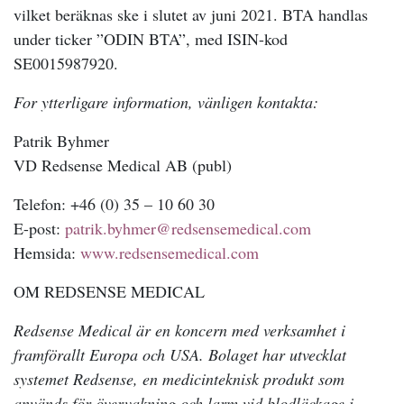
vilket beräknas ske i slutet av juni 2021.
BTA handlas
under ticker ”ODIN BTA”, med ISIN-kod
SE0015987920.
For
ytterligare information, vänligen kontakta:
Patrik Byhmer
VD
Redsense Medical AB (publ)
Telefon
: +46
(0)
35
–
10 60 30
E-post:
patrik.byhmer@redsensemedical.com
Hemsida:
www.redsensemedical.com
OM REDSENSE MEDICAL
Redsense Medical är en koncern med verksamhet i
framförallt Europa och USA. Bolaget har utvecklat
systemet Redsense, en medicinteknisk produkt som
används för övervakning och larm vid blodläckage i