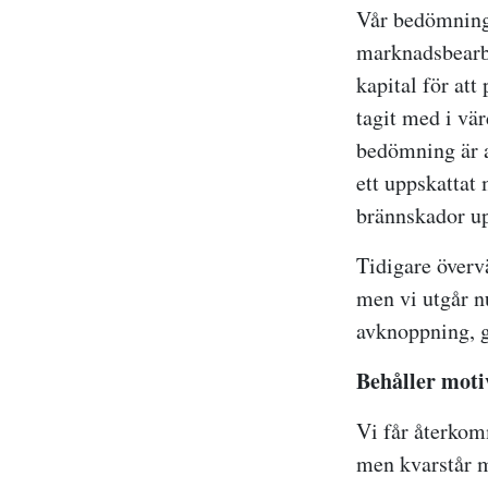
Vår bedömning ä
marknadsbearbe
kapital för att
tagit med i vär
bedömning är a
ett uppskattat
brännskador up
Tidigare överv
men vi utgår n
avknoppning, g
Behåller moti
Vi får återkom
men kvarstår m