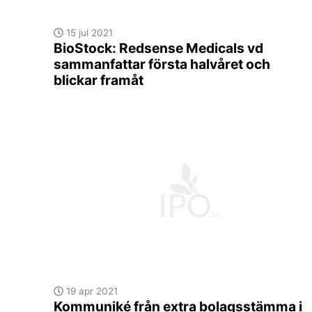
15 jul 2021
BioStock: Redsense Medicals vd
sammanfattar första halvåret och
blickar framåt
19 apr 2021
Kommuniké från extra bolagsstämma i