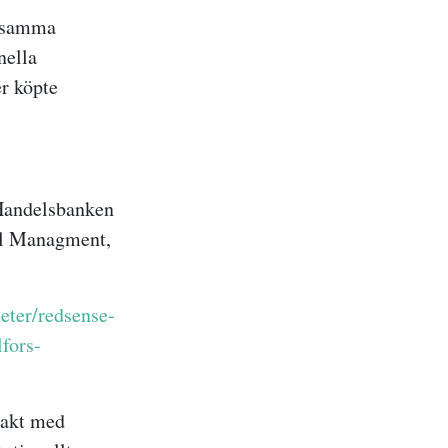
ensamma
nella
r köpte
 Handelsbanken
al Managment,
eter/redsense-
fors-
takt med