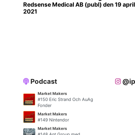
Redsense Medical AB (publ) den 19 april
2021
Podcast
@ip
Market Makers
#150 Eric Strand Och AuAg
Fonder
Market Makers
#149 Nintendor
Market Makers
#148 Ant Group med