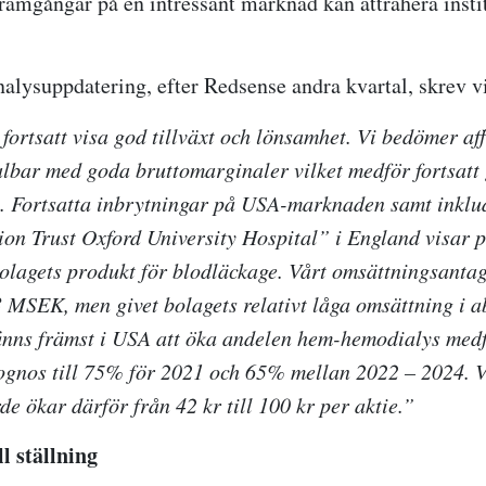
framgångar på en intressant marknad kan attrahera instit
nalysuppdatering, efter Redsense andra kvartal, skrev v
fortsatt visa god tillväxt och lönsamhet. Vi bedömer a
lbar med goda bruttomarginaler vilket medför fortsatt
g. Fortsatta inbrytningar på USA-marknaden samt inklu
n Trust Oxford University Hospital” i England visar 
olagets produkt för blodläckage. Vårt omsättningsanta
3 MSEK, men givet bolagets relativt låga omsättning i a
finns främst i USA att öka andelen hem-hemodialys med
gnos till 75% för 2021 och 65% mellan 2022 – 2024. V
e ökar därför från 42 kr till 100 kr per aktie.”
ll ställning