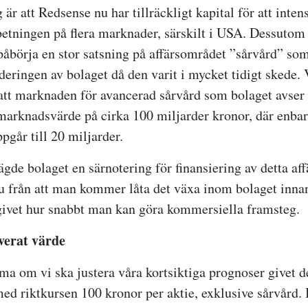
r att Redsense nu har tillräckligt kapital för att intens
tningen på flera marknader, särskilt i USA. Dessutom 
 påbörja en stor satsning på affärsområdet ”sårvård” som 
deringen av bolaget då den varit i mycket tidigt skede. 
tt marknaden för avancerad sårvård som bolaget avser 
 marknadsvärde på cirka 100 miljarder kronor, där enbar
pgår till 20 miljarder.
ägde bolaget en särnotering för finansiering av detta af
u från att man kommer låta det växa inom bolaget innan
ivet hur snabbt man kan göra kommersiella framsteg.
verat värde
ma om vi ska justera våra kortsiktiga prognoser givet 
ed riktkursen 100 kronor per aktie, exklusive sårvård.