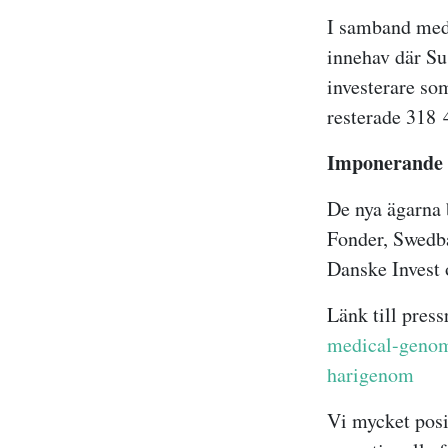
I samband med 
innehav där Su
investerare so
resterade 318 4
Imponerande
De nya ägarna
Fonder, Swedb
Danske Invest
Länk till pres
medical-genomf
harigenom
Vi mycket posi