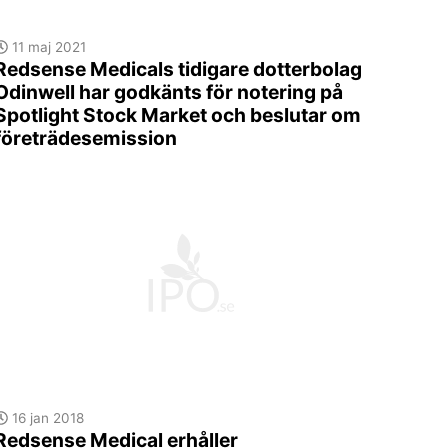
11 maj 2021
Redsense Medicals tidigare dotterbolag
Odinwell har godkänts för notering på
Spotlight Stock Market och beslutar om
företrädesemission
16 jan 2018
Redsense Medical erhåller