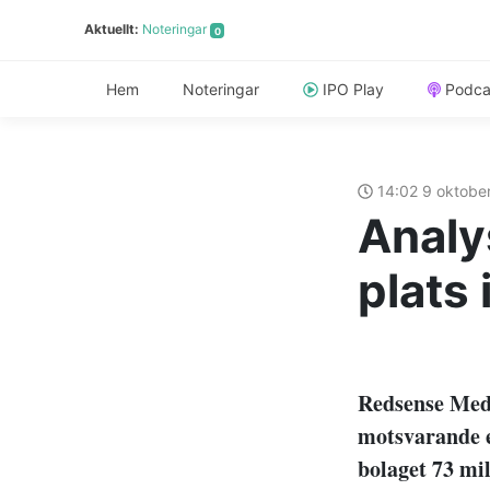
Aktuellt:
Noteringar
0
Hem
Noteringar
IPO Play
Podca
14:02 9 oktobe
Analy
plats 
Redsense Medi
motsvarande e
bolaget 73 mi