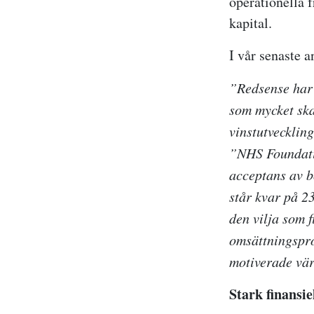
operationella 
kapital.
I vår senaste a
”Redsense har 
som mycket ska
vinstutvecklin
”NHS Foundatio
acceptans av b
står kvar på 2
den vilja som 
omsättningspro
motiverade värd
Stark finansie