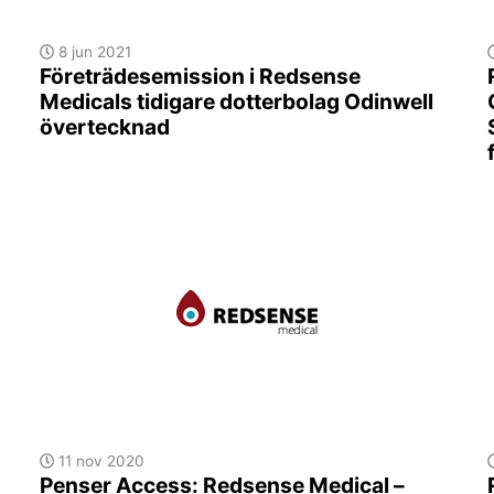
8 jun 2021
Företrädesemission i Redsense
Medicals tidigare dotterbolag Odinwell
övertecknad
11 nov 2020
Penser Access: Redsense Medical –