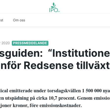
st
Om oss
r 2020
PRESSMEDDELANDE
sguiden: “Institutione
inför Redsense tillväx
cal emitterade under torsdagskvällen 1 500 000 nya 
n utspädning på cirka 10,7 procent. Genom emission
ljoner kronor, före emissionskostnader.