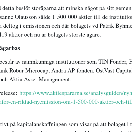
detta beslöt storägarna att minska något på sitt gem
sanne Olausson sålde 1 500 000 aktier till de institutio
m deltog i emissionen och där bolagets vd Patrik Byhme
19 aktier och nu är bolagets störste ägare.
 ägarbas
 består av namnkunniga institutioner som TIN Fonder,
ank Robur Microcap, Andra AP-fonden, OstVast Capit
 och Aktia Asset Management.
srelease:
https://www.aktiespararna.se/analysguiden/nyh
or-en-riktad-nyemission-om-1-500-000-aktier-och-till
tivt på kapitalanskaffningen som visar på att bolaget i 