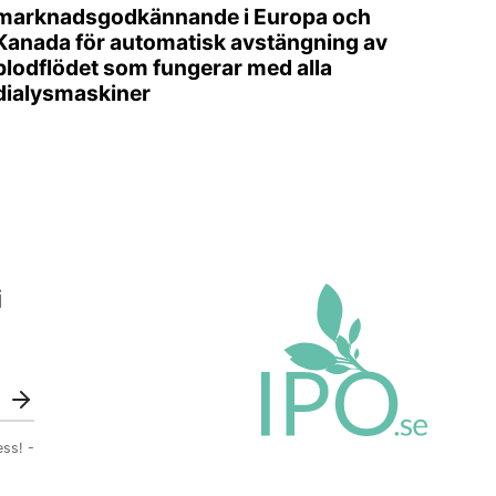
marknadsgodkännande i Europa och
Kanada för automatisk avstängning av
blodflödet som fungerar med alla
dialysmaskiner
i
ess! -