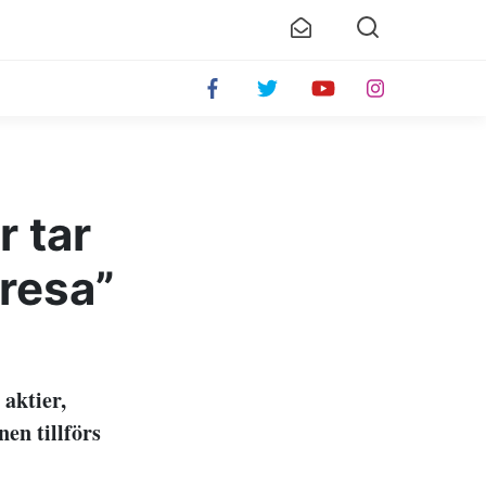
r tar
tresa”
aktier,
en tillförs