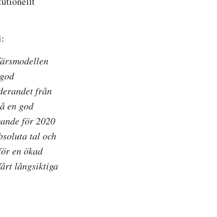
utionellt
i:
ffärsmodellen
 god
derandet från
på en god
gande för 2020
bsoluta tal och
för en ökad
årt långsiktiga