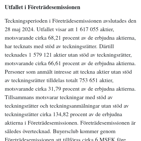
Utfallet i Företrädesemissionen
Teckningsperioden i Företrädesemissionen avslutades den
28 maj 2024. Utfallet visar att 1
617 055 aktier,
motsvarande cirka 68,21 procent av de erbjudna aktierna,
har tecknats med stöd av teckningsrätter. Därtill
tecknades 1
579 121 aktier utan stöd av teckningsrätter,
motsvarande cirka 66,61 procent av de erbjudna aktierna.
Personer som anmält intresse att teckna aktier utan stöd
av teckningsrätter tilldelas totalt 753 651 aktier,
motsvarande cirka 31,79 procent av de erbjudna aktierna.
Tillsammans motsvarar teckningar med stöd av
teckningsrätter och teckningsanmälningar utan stöd av
teckningsrätter cirka 134,82 procent av de erbjudna
aktierna i Företrädesemissionen. Företrädesemissionen är
således övertecknad. Buyersclub kommer genom
Företrädesemissionen att tillföras cirka 6 MSEK före