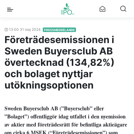
13:00 31 maj 2024
PRESSMEDDELANDE
Företrädesemissionen i
Sweden Buyersclub AB
övertecknad (134,82%)
och bolaget nyttjar
utökningsoptionen
Sweden Buyersclub AB (”Buyersclub” eller
”Bolaget”) offentliggör idag utfallet i den nyemission
av aktier med företrädesrätt för befintliga aktieägare
om cirka 6 MSEK (“Företrädesemissionen”) som