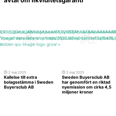
avtal om likviditetsgaranti
base64,R0lGODlhAQABAIAAAAAAAP///yH5BAEAAAAALAAAAAA
h_200,c_lpad,b_white/gif;base64,R0lGODlhAQABAIAAAA
s://ipo.se/wp-content/uploads/2025/05/a00acc1a70a15478_
"image" data-lazy-src='https://ipo.se/wp-content/upload
'>
y-hidden ipo-image-logo grow'>
2 maj 2025
2 maj 2025
Kallelse till extra
Sweden Buyersclub AB
bolagsstämma i Sweden
har genomfört en riktad
Buyersclub AB
nyemission om cirka 4,5
miljoner kronor