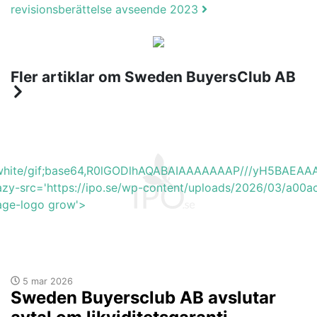
revisionsberättelse avseende 2023
Fler artiklar om Sweden BuyersClub AB
b_white/gif;base64,R0lGODlhAQABAIAAAAAAAP///yH5BA
azy-src='https://ipo.se/wp-content/uploads/2026/03/a00a
mage-logo grow'>
5 mar 2026
Sweden Buyersclub AB avslutar