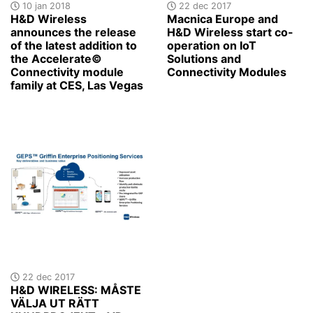
10 jan 2018
22 dec 2017
H&D Wireless
Macnica Europe and
announces the release
H&D Wireless start co-
of the latest addition to
operation on IoT
the Accelerate©
Solutions and
Connectivity module
Connectivity Modules
family at CES, Las Vegas
22 dec 2017
H&D WIRELESS: MÅSTE
VÄLJA UT RÄTT