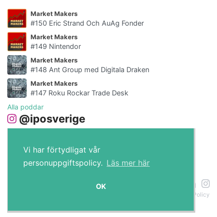
Market Makers
#150 Eric Strand Och AuAg Fonder
Market Makers
#149 Nintendor
Market Makers
#148 Ant Group med Digitala Draken
Market Makers
#147 Roku Rockar Trade Desk
Alla poddar
@iposverige
Vi har förtydligat vår
personuppgiftspolicy.
Läs mer här
IPO.se © 2026
OK
Om cookies
Policy