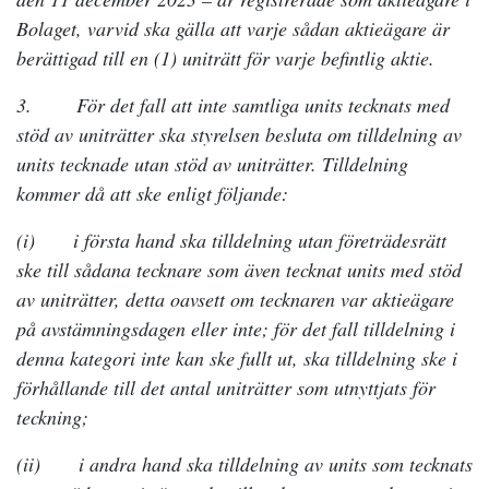
Bolaget, varvid ska gälla att varje sådan aktieägare är
berättigad till en (1) uniträtt för varje befintlig aktie.
3. För det fall att inte samtliga units tecknats med
stöd av uniträtter ska styrelsen besluta om tilldelning av
units tecknade utan stöd av uniträtter. Tilldelning
kommer då att ske enligt följande:
(i) i första hand ska tilldelning utan företrädesrätt
ske till sådana tecknare som även tecknat units med stöd
av uniträtter, detta oavsett om tecknaren var aktieägare
på avstämningsdagen eller inte; för det fall tilldelning i
denna kategori inte kan ske fullt ut, ska tilldelning ske i
förhållande till det antal uniträtter som utnyttjats för
teckning;
(ii) i andra hand ska tilldelning av units som tecknats