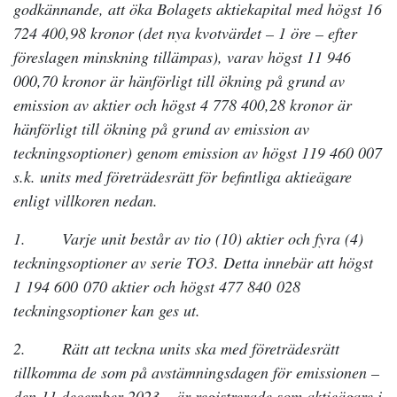
godkännande, att öka Bolagets aktiekapital med högst 16
724 400,98 kronor (det nya kvotvärdet – 1 öre – efter
föreslagen minskning tillämpas), varav högst 11 946
000,70 kronor är hänförligt till ökning på grund av
emission av aktier och högst 4 778 400,28 kronor är
hänförligt till ökning på grund av emission av
teckningsoptioner) genom emission av högst 119 460 007
s.k. units med företrädesrätt för befintliga aktieägare
enligt villkoren nedan.
1. Varje unit består av tio (10) aktier och fyra (4)
teckningsoptioner av serie TO3. Detta innebär att högst
1 194 600 070 aktier och högst 477 840 028
teckningsoptioner kan ges ut.
2. Rätt att teckna units ska med företrädesrätt
tillkomma de som på avstämningsdagen för emissionen –
den 11 december 2023 – är registrerade som aktieägare i