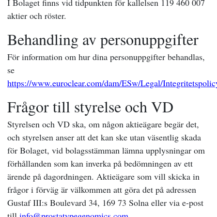
I Bolaget finns vid tidpunkten för kallelsen 119 460 007
aktier och röster.
Behandling av personuppgifter
För information om hur dina personuppgifter behandlas,
se
https://www.euroclear.com/dam/ESw/Legal/Integritetspol
Frågor till styrelse och VD
Styrelsen och VD ska, om någon aktieägare begär det,
och styrelsen anser att det kan ske utan väsentlig skada
för Bolaget, vid bolagsstämman lämna upplysningar om
förhållanden som kan inverka på bedömningen av ett
ärende på dagordningen. Aktieägare som vill skicka in
frågor i förväg är välkommen att göra det på adressen
Gustaf III:s Boulevard 34, 169 73 Solna eller via e-post
till
info@prostatypegenomics.com
.