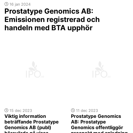
16 jan 2024
Prostatype Genomics AB:
Emissionen registrerad och
handeln med BTA upphör
15 dec 2023
11 dec 2023
Viktig information
Prostatype Genomics
beträffande Prostatype
AB: Prostatype
Genomics AB (publ)
Genomics offentliggör
börsvärde på vissa
prospekt med anledning