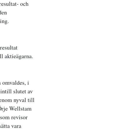
esultat- och
den
ing.
resultat
ll aktieägarna.
 omvaldes, i
ntill slutet av
nom nyval till
 Örje Wellstam
 som revisor
ätta vara