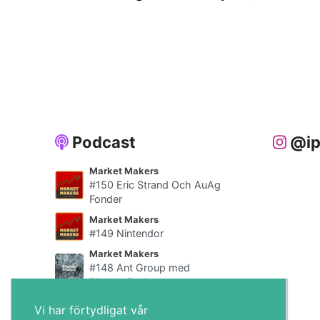
Podcast
@ip
Market Makers
#150 Eric Strand Och AuAg
Fonder
Market Makers
#149 Nintendor
Market Makers
#148 Ant Group med
Digitala Draken
Alla poddar
Vi har förtydligat vår