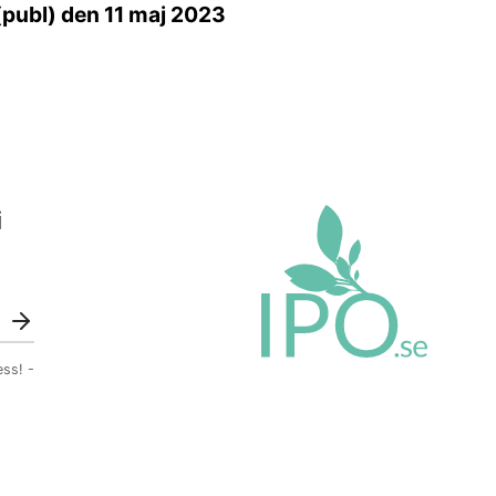
(publ) den 11 maj 2023
i
ess! -