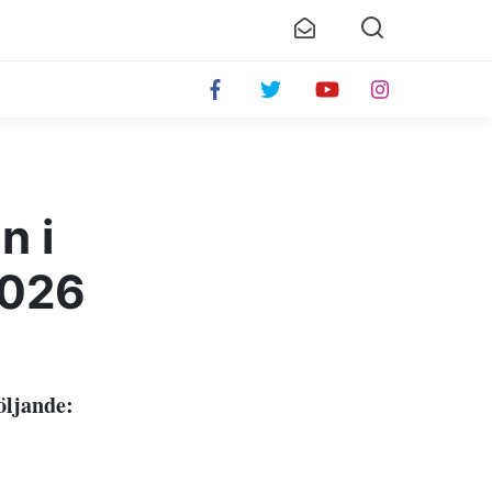
n i
2026
öljande: