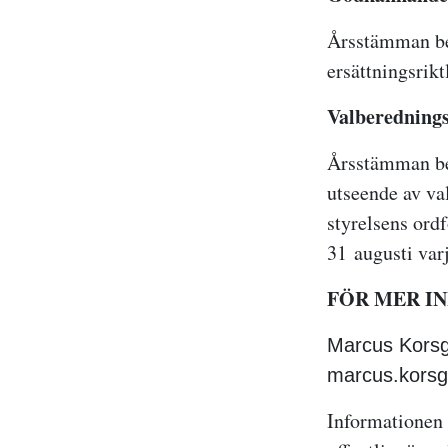
Årsstämman bes
ersättningsrikt
Valberednings
Årsstämman bes
utseende av va
styrelsens ord
31 augusti varj
FÖR MER I
Marcus Korsg
marcus.kors
Informationen 