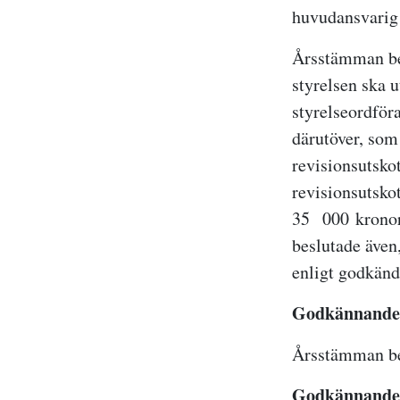
huvudansvarig 
Årsstämman bes
styrelsen ska 
styrelseordför
därutöver, som 
revisionsutskot
revisionsutsko
35 000 kronor 
beslutade även
enligt godkänd
Godkännande a
Årsstämman bes
Godkännande a