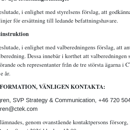
lutade, i enlighet med styrelsens förslag, att godkänn
linjer för ersättning till ledande befattningshavare.
instruktion
lutade, i enlighet med valberedningens förslag, att ant
lberedning. Dessa innebär i korthet att valberedningen 
förande och representanter från de tre största ägarna i
e år.
NFORMATION, VÄNLIGEN KONTAKTA:
ren, SVP Strategy & Communication, +46 720 504
gren@ctek.com
lämnades, genom ovanstående kontaktpersons försorg, 