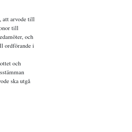
att arvode till
nor till
ledamöter, och
ll ordförande i
ottet och
Årsstämman
vode ska utgå