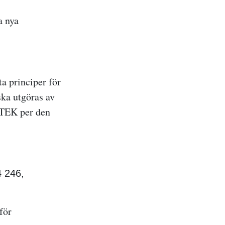
a nya
a principer för
ska utgöras av
 CTEK per den
 246,
för