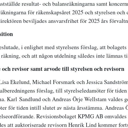
tställde resultat- och balansräkningarna samt koncernr
äkningarna för räkenskapsåret 2025 och styrelsen och 
irektören beviljades ansvarsfrihet för 2025 års förvaltn
sition
lutade, i enlighet med styrelsens förslag, att bolagets 
 räkning, och att någon utdelning således inte lämnas ti
e och revisor samt arvode till styrelsen och revisorn
isa Ekelund,
Michael Forsmark och Je
ssica Sandström
lberedningens förslag, till styrelseledamöter för tiden i
a. Karl Sandlund och Andreas Örje Wellstam valdes ge
ter för tiden intill slutet av nästa årsstämma. Andreas
yrelseordförande. Revisionsbolaget KPMG AB omvaldes
des att auktoriserade revisorn Henrik Lind kommer forts