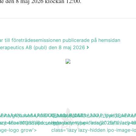
de den 8 maj 2026 klockan 12:00.
r till företrädesemissionen publicerade på hemsidan
herapeutics AB (publ) den 8 maj 2026
H5BAEAAAAALAAAAAABAAEAAAIBRAA7"
b_white/gif;base64,R0lGODlhAQABAIAAAAAAAP///yH5BA
q_auto,w_200,h_200,c_lpad,b_wh
5/acb46aad0368a6dc_org.jpg'
azy-src='https://ipo.se/wp-content/uploads/2025/12/acb
data-lazy-type="image" data-lazy-s
mage-logo grow'>
class='lazy lazy-hidden ipo-image-