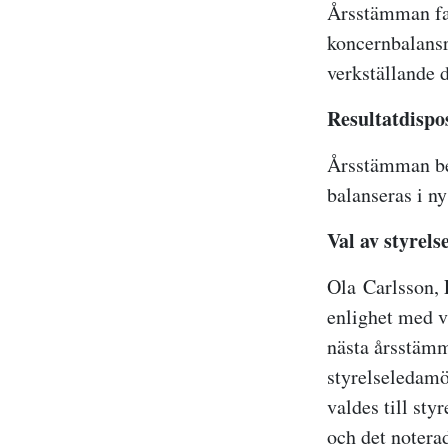
Årsstämman fas
koncernbalansr
verkställande d
Resultatdispo
Årsstämman bes
balanseras i ny
Val av styrels
Ola Carlsson,
L
enlighet med va
nästa årsstämm
styrelseledamö
valdes till st
och det notera