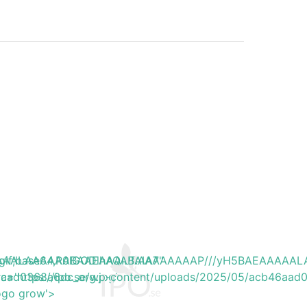
EAAAAALAAAAAABAAEAAAIBRAA7"
ite/gif;base64,R0lGODlhAQABAIAAAAAAAP///yH5BAEAAAA
46aad0368a6dc_org.jpg'
rc='https://ipo.se/wp-content/uploads/2025/05/acb46aad
logo grow'>