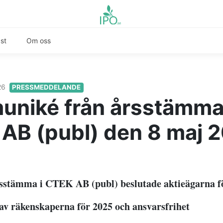
st
Om oss
26
PRESSMEDDELANDE
niké från årsstämma
AB (publ) den 8 maj 
sstämma i CTEK AB (publ) beslutade aktieägarna f
 av räkenskaperna för 2025 och ansvarsfrihet