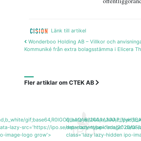
offentliggöran
Länk till artikel
Post navigation
Wonderboo Holding AB – Villkor och anvisninga
Kommuniké från extra bolagsstämma i Elicera T
Fler artiklar om CTEK AB
lpad,b_white/gif;base64,R0lGODlhAQABAIAAAAAAAP///y
q_auto,w_200,h_200,c_lpad,
data-lazy-src='https://ipo.se/wp-content/uploads/2026/0
data-lazy-type="image" data-l
ipo-image-logo grow'>
class='lazy lazy-hidden ipo-i