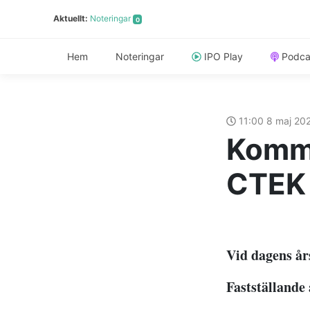
Aktuellt:
Noteringar
0
Hem
Noteringar
IPO Play
Podca
11:00 8 maj 20
Kommu
CTEK 
Vid dagens år
Fastställande