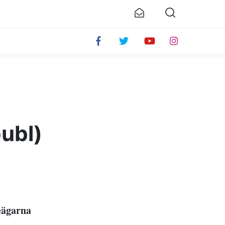
ubl)
eägarna