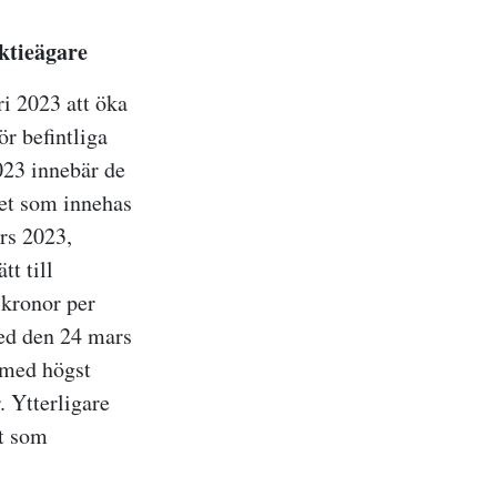
aktieägare
i 2023 att öka
r befintliga
023 innebär de
aget som innehas
rs 2023,
tt till
5 kronor per
med den 24 mars
 med högst
 Ytterligare
kt som