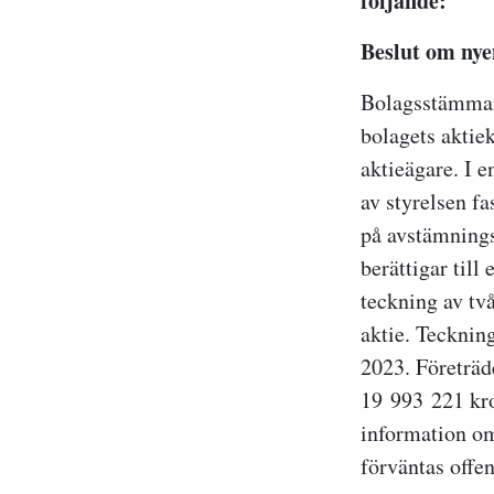
följande:
Beslut om nyem
Bolagsstämman 
bolagets aktie
aktieägare. I 
av styrelsen fa
på avstämnings
berättigar till 
teckning av två
aktie. Tecknin
2023. Företräd
19 993 221 kro
information om
förväntas offe