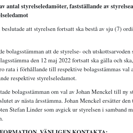
av antal styrelseledamöter, fastställande av styrels
elseledamot
slutade att styrelsen fortsatt ska bestå av sju (7) ord
de bolagsstämman att de styrelse- och utskottsarvoden
olagsstämma den 12 maj 2022 fortsatt ska gälla och ska,
pro rata i förhållande till respektive bolagsstämmas val 
ande respektive styrelseledamot.
utade bolagsstämman om val av Johan Menckel till ny s
l slutet av nästa årsstämma. Johan Menckel ersätter den 
ten Stefan Linder som avgick ur styrelsen i samband m
n.
NFORMATION, VÄNLIGEN KONTAKTA: