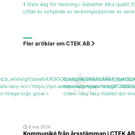
Post navigation
Sista dag för teckning i Gabather AB:s (publ) f
Utfall av nyttjande av teckningsoptioner av seri
Fler artiklar om CTEK AB
lpad,b_white/gif;base64,R0lGODlhAQABAIAAAAAAAP///y
q_auto,w_200,h_200,c_lpad,
data-lazy-src='https://ipo.se/wp-content/uploads/2026/0
data-lazy-type="image" data-l
ipo-image-logo grow'>
class='lazy lazy-hidden ipo-i
8 maj 2026
Kommuniké från årsstämman i CTEK AB