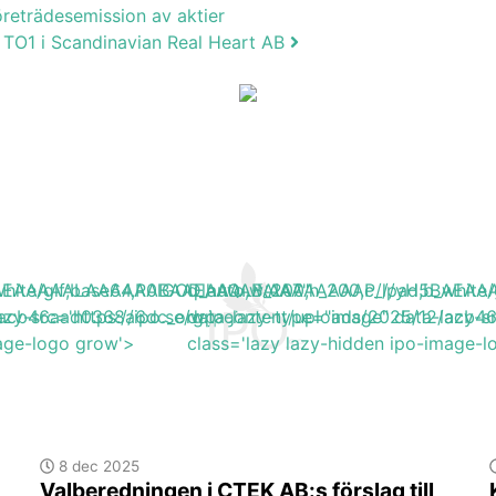
öreträdesemission av aktier
e TO1 i Scandinavian Real Heart AB
H5BAEAAAAALAAAAAABAAEAAAIBRAA7"
b_white/gif;base64,R0lGODlhAQABAIAAAAAAAP///yH5BA
q_auto,w_200,h_200,c_lpad,b_wh
5/acb46aad0368a6dc_org.jpg'
azy-src='https://ipo.se/wp-content/uploads/2025/12/acb
data-lazy-type="image" data-lazy-s
mage-logo grow'>
class='lazy lazy-hidden ipo-image-
8 dec 2025
Valberedningen i CTEK AB:s förslag till