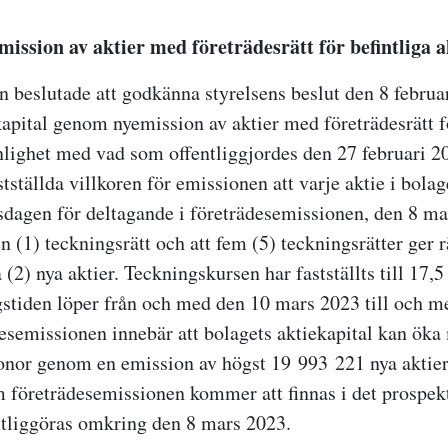
ission av aktier med företrädesrätt för befintliga 
beslutade att godkänna styrelsens beslut den 8 februar
kapital genom nyemission av aktier med företrädesrätt fö
enlighet med vad som offentliggjordes den 27 februari 2
stställda villkoren för emissionen att varje aktie i bol
dagen för deltagande i företrädesemissionen, den 8 ma
en (1) teckningsrätt och att fem (5) teckningsrätter ger rä
 (2) nya aktier. Teckningskursen har fastställts till 17,
gstiden löper från och med den 10 mars 2023 till och 
esemissionen innebär att bolagets aktiekapital kan öka
nor genom en emission av högst 19 993 221 nya aktier.
 företrädesemissionen kommer att finnas i det prospe
ntliggöras omkring den 8 mars 2023.