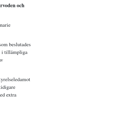
earvoden och
inarie
 som beslutades
 i tillämpliga
av
tyrelseledamot
tidigare
ed extra