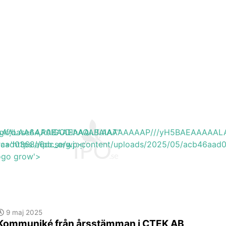
EAAAAALAAAAAABAAEAAAIBRAA7"
ite/gif;base64,R0lGODlhAQABAIAAAAAAAP///yH5BAEAAAA
46aad0368a6dc_org.jpg'
rc='https://ipo.se/wp-content/uploads/2025/05/acb46aad
logo grow'>
9 maj 2025
Kommuniké från årsstämman i CTEK AB