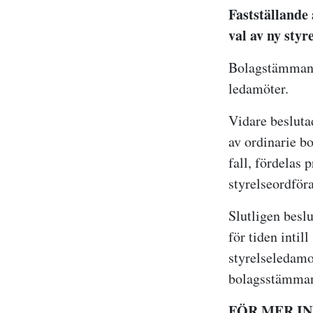
Fastställande 
val av ny styr
Bolagstämman be
ledamöter.
Vidare besluta
av ordinarie b
fall, fördelas 
styrelseordför
Slutligen besl
för tiden intil
styrelseledamo
bolagsstämma
FÖR MER I