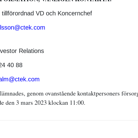
 tillförordnad VD och Koncernchef
rlsson@ctek.com
nvestor Relations
24 40 88
.alm@ctek.com
lämnades, genom ovanstående kontaktpersoners försorg
de den 3 mars 2023 klockan 11:00.