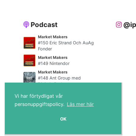
Podcast
@ip
Market Makers
#150 Eric Strand Och AuAg
Fonder
Market Makers
#149 Nintendor
Market Makers
#148 Ant Group med
Digitala Draken
Alla poddar
Vi har förtydligat vår
personuppgiftspolicy.
Läs mer här
IPO.se © 2026
OK