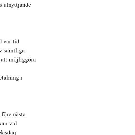
s utnyttjande
 var tid
av samtliga
 att möjliggöra
talning i
, före nästa
som vid
 Nasdaq