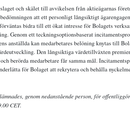
rslaget och skälet till avvikelsen från aktieägarnas företr
t bedömningen att ett personligt långsiktigt ägarengag
örväntas bidra till ett ökat intresse för Bolagets verk
ling. Genom ett teckningsoptionsbaserat incitamentspr
ns anställda kan medarbetares belöning knytas till Bol
värdeutveckling. Den långsiktiga värdetillväxten premi
e och berörda medarbetare får samma mål. Incitaments
derlätta för Bolaget att rekrytera och behålla nyckelm
lämnades, genom nedanstående person, för offentliggö
9.00 CET.