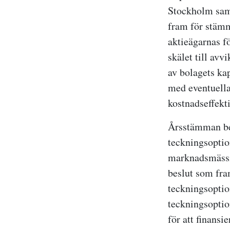
Stockholm samt 
fram för stämm
aktieägarnas f
skälet till avv
av bolagets ka
med eventuella
kostnadseffekti
Årsstämman bes
teckningsoptio
marknadsmässigt
beslut som fra
teckningsoptio
teckningsoptio
för att finansi