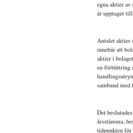
egna aktier av
är upptaget ti
Antalet aktier 
innebär att bol
aktier i bolaget
en förbättring 
handlingsutrym
samband med f
Det beslutades 
årsstämma, bes
tidpunkten för