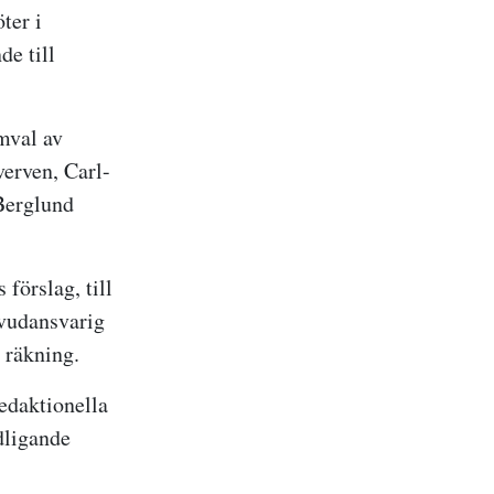
ter i
de till
mval av
erven, Carl-
Berglund
förslag, till
uvudansvarig
d räkning.
edaktionella
dligande