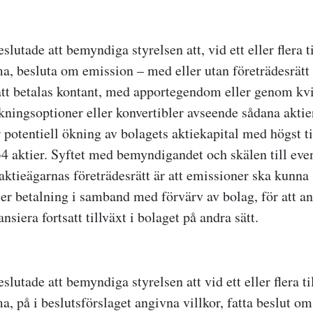
utade att bemyndiga styrelsen att, vid ett eller flera ti
a, besluta om emission – med eller utan företrädesrätt 
att betalas kontant, med apportegendom eller genom kvi
ckningsoptioner eller konvertibler avseende sådana akti
 potentiell ökning av bolagets aktiekapital med högst ti
4 aktier. Syftet med bemyndigandet och skälen till eve
aktieägarnas företrädesrätt är att emissioner ska kunna 
ler betalning i samband med förvärv av bolag, för att an
nansiera fortsatt tillväxt i bolaget på andra sätt.
utade att bemyndiga styrelsen att vid ett eller flera til
, på i beslutsförslaget angivna villkor, fatta beslut om