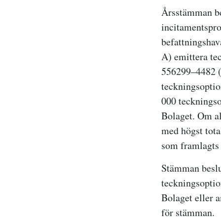
Årsstämman bes
incitamentspr
befattningshav
A) emittera te
556299–4482 (”
teckningsoptio
000 teckningso
Bolaget. Om al
med högst total
som framlagts
Stämman beslut
teckningsoptio
Bolaget eller 
för stämman.