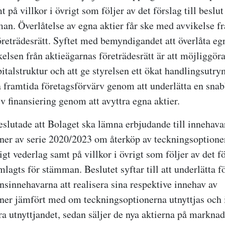
på villkor i övrigt som följer av det förslag till beslu
an. Överlåtelse av egna aktier får ske med avvikelse f
öreträdesrätt. Syftet med bemyndigandet att överlåta eg
ikelsen från aktieägarnas företrädesrätt är att möjliggör
pitalstruktur och att ge styrelsen ett ökat handlingsut
 framtida företagsförvärv genom att underlätta en sna
v finansiering genom att avyttra egna aktier.
lutade att Bolaget ska lämna erbjudande till innehava
ner av serie 2020/2023 om återköp av teckningsoptione
 vederlag samt på villkor i övrigt som följer av det för
mlagts för stämman.
Beslutet syftar till att underlätta f
nsinnehavarna att realisera sina respektive innehav av
ner jämfört med om teckningsoptionerna utnyttjas och 
era utnyttjandet, sedan säljer de nya aktierna på markna