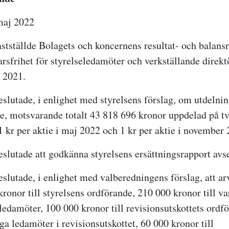
maj 2022
tställde Bolagets och koncernens resultat- och balans
rsfrihet för styrelseledamöter och verkställande direkt
 2021.
lutade, i enlighet med styrelsens förslag, om utdelni
e,
motsvarande totalt 43 818 696 kronor uppdelad på t
1 kr per aktie i maj 2022 och 1 kr per aktie i november 
lutade att godkänna styrelsens ersättningsrapport avs
lutade, i enlighet med valberedningens förslag, att ar
ronor till styrelsens ordförande, 210 000 kronor till va
eledamöter, 100 000 kronor till revisionsutskottets ordf
iga ledamöter i revisionsutskottet, 60 000 kronor till