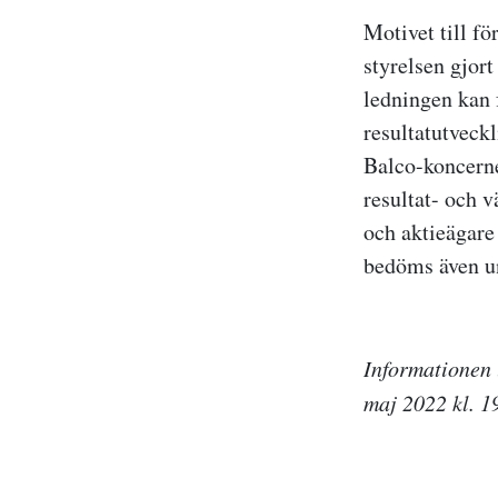
Motivet till fö
styrelsen gjor
ledningen kan f
resultatutveck
Balco-koncerne
resultat- och 
och aktieägar
bedöms även un
Informationen 
maj 2022 kl. 1