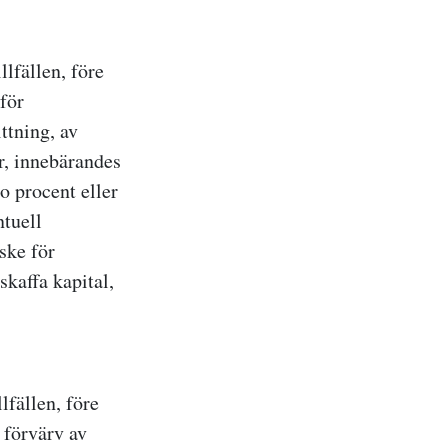
llfällen, före
för
ttning, av
er, innebärandes
o procent eller
ntuell
ske för
skaffa kapital,
lfällen, före
 förvärv av