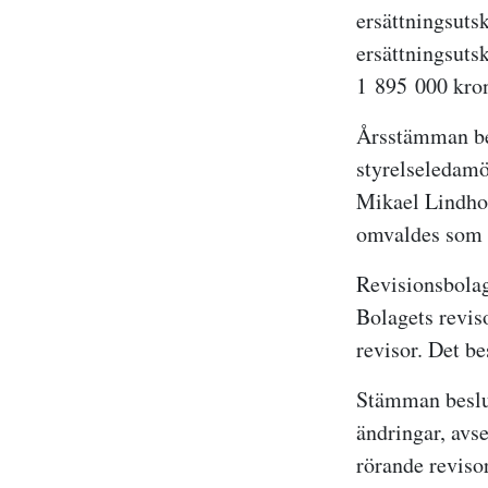
ersättningsuts
ersättningsutsk
1
895
000 kro
Årsstämman bes
styrelseledamö
Mikael Lindho
omvaldes som 
Revisionsbolag
Bolagets revis
revisor. Det be
Stämman beslut
ändringar, avs
rörande reviso