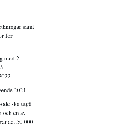
räkningar samt
ör för
ng
med 2
vå
2022.
eende 2021.
vode ska utgå
r och en av
örande, 50 000