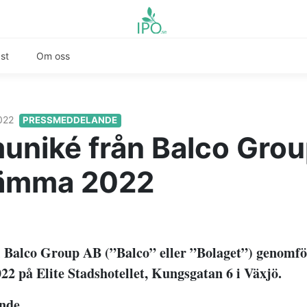
st
Om oss
2022
PRESSMEDDELANDE
niké från Balco Gro
tämma 2022
Balco Group AB (”Balco” eller ”Bolaget”) genomfö
22 på Elite Stadshotellet, Kungsgatan 6 i Växjö.
nde