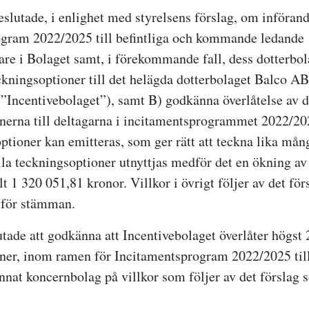
lutade, i enlighet med styrelsens förslag, om införand
ogram 2022/2025 till befintliga och kommande ledande
are i Bolaget samt, i förekommande fall, dess dotterbo
ckningsoptioner till det helägda dotterbolaget Balco AB
Incentivebolaget”), samt B) godkänna överlåtelse av d
nerna till deltagarna i incitamentsprogrammet 2022/20
ptioner kan emitteras, som ger rätt att teckna lika mång
la teckningsoptioner utnyttjas medför det en ökning av 
t 1 320 051,81 kronor. Villkor i övrigt följer av det förs
 för stämman.
ade att godkänna att Incentivebolaget överlåter högst 
ner, inom ramen för Incitamentsprogram 2022/2025 till
annat koncernbolag på villkor som följer av det förslag