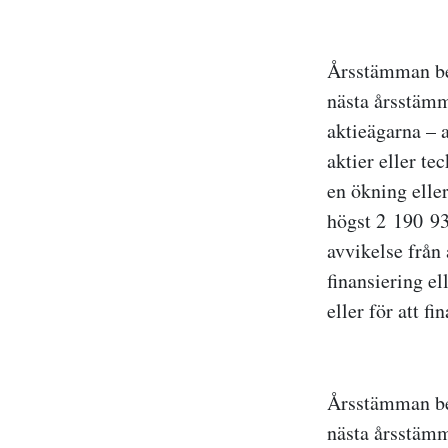
Årsstämman besl
nästa årsstämm
aktieägarna – 
aktier eller te
en ökning eller
högst 2
190
93
avvikelse från 
finansiering el
eller för att fi
Årsstämman besl
nästa årsstämma