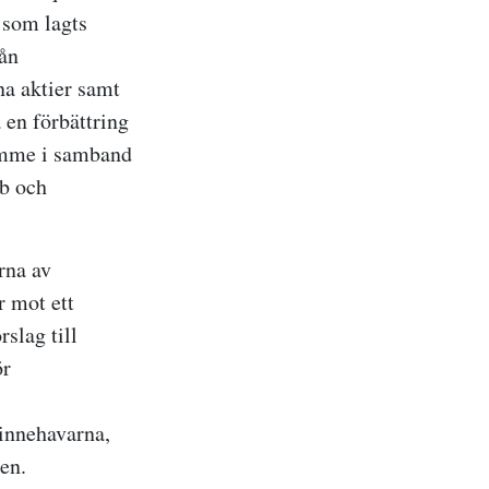
t som lagts
rån
na aktier samt
a en förbättring
rymme i samband
bb och
rna av
r mot ett
slag till
ör
innehavarna,
den.