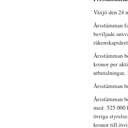
Växjö den 24 
Årsstämman fas
beviljade ansva
räkenskapsåret
Årsstämman bes
kronor per akti
utbetalningar, 
Årsstämman bes
Årsstämman bes
med
525 000 k
övriga styrels
kronor till övr