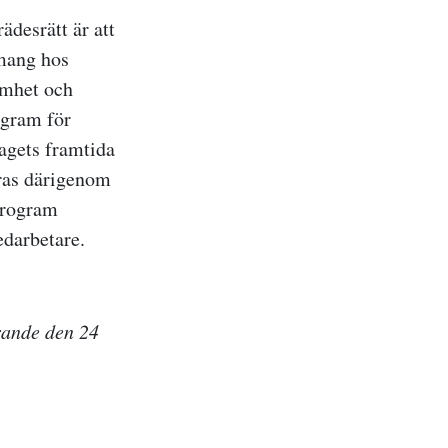
ädesrätt är att
emang hos
samhet och
ogram för
agets framtida
eras därigenom
program
edarbetare.
rande den 24