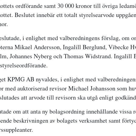
kottets ordförande samt 30 000 kronor till övriga ledamö
ottet. Beslutet innebär ett totalt styrelsearvode uppgåen
nor.
lutade, i enlighet med valberedningens förslag, om o
terna Mikael Andersson, Ingalill Berglund, Vibecke Hv
lm, Johannes Nyberg och Thomas Widstrand. Ingalill 
styrelseordförande.
et KPMG AB nyvaldes, i enlighet med valberedningens 
or med auktoriserad revisor Michael Johansson som h
slutades att arvode till revisorn ska utgå enligt godkän
ade om att anta ny bolagsordning innehållande vissa r
eende beskrivningen av bolagets verksamhet samt förty
rssuppleanter.