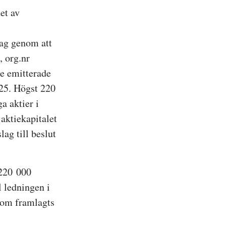
et av
lag genom att
, org.nr
e emitterade
25.
H
ögst 220
a aktier i
aktiekapitalet
lag till beslut
220
000
 ledningen i
 som framlagts