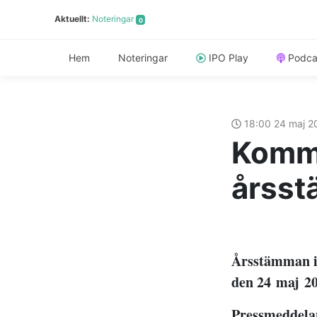
Aktuellt:
Noteringar
0
Hem
Noteringar
IPO Play
Podca
18:00 24 maj 
Kommu
årss
Årsstämman i 
den 24
maj
20
Pressmeddela