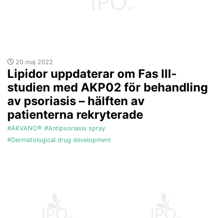
20 maj 2022
Lipidor uppdaterar om Fas III-
studien med AKP02 för behandling
av psoriasis – hälften av
patienterna rekryterade
#AKVANO®
#Antipsoriasis spray
#Dermatological drug development