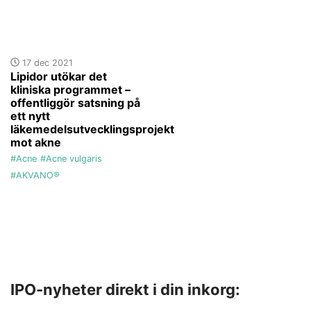
17 dec 2021
Lipidor utökar det
kliniska programmet –
offentliggör satsning på
ett nytt
läkemedelsutvecklingsprojekt
mot akne
#Acne
#Acne vulgaris
#AKVANO®
IPO-nyheter direkt i din inkorg: