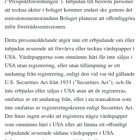
(“Prospektförordningen”). Inbjudan till berörda personer
att teckna aktier i bolaget kommer endast ske genom det
emissionsmemorandum Bolaget planerar att offentliggöra
inför företrädesemissionen.
Detta pressmeddelande utgör inte ett erbjudande om eller
inbjudan avseende att förvärva eller teckna värdepapper i
USA. Värdepapperna som omnämns häri får inte säljas i
USA utan registrering, eller utan tillämpning av ett
undantag från registrering, enligt den vid var tid gällande
U.S. Securities Act från 1933 ("Securities Act"), och får
inte erbjudas eller säljas i USA utan att de registreras,
omfattas av ett undantag från, eller i en transaktion som
inte omfattas av registreringskraven enligt Securities Act.
Det finns ingen avsikt att registrera några värdepapper
som omnämns häri i USA eller att lämna ett offentligt
erbjudande avseende sådana värdepapper i USA.