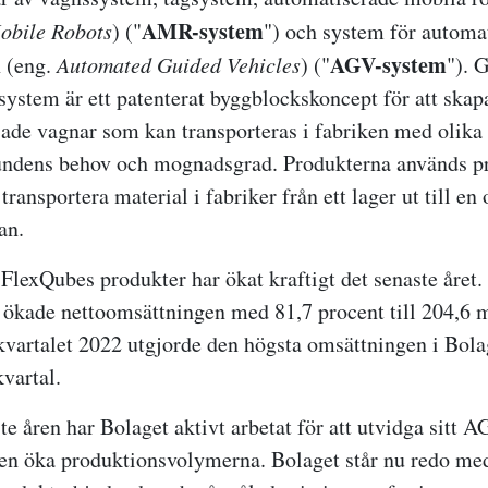
AMR-system
obile Robots
) ("
") och system för automa
AGV-system
n (eng.
Automated Guided Vehicles
) ("
"). 
ystem är ett patenterat byggblockskoncept för att skap
ade vagnar som kan transporteras i fabriken med olika
ndens behov och mognadsgrad. Produkterna används pri
transportera material i fabriker från ett lager ut till en
an.
 FlexQubes produkter har ökat kraftigt det senaste året
ökade nettoomsättningen med 81,7 procent till 204,6 
 kvartalet 2022 utgjorde den högsta omsättningen i Bola
kvartal.
te åren har Bolaget aktivt arbetat för att utvidga sitt
ven öka produktionsvolymerna.
Bolaget står nu redo me