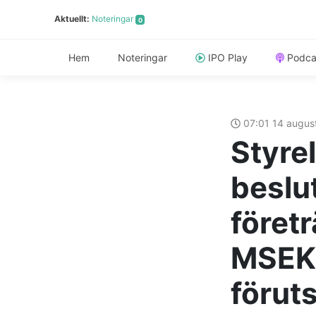
Aktuellt:
Noteringar
0
Hem
Noteringar
IPO Play
Podca
07:01 14 augus
Styre
beslu
föret
MSEK 
förut