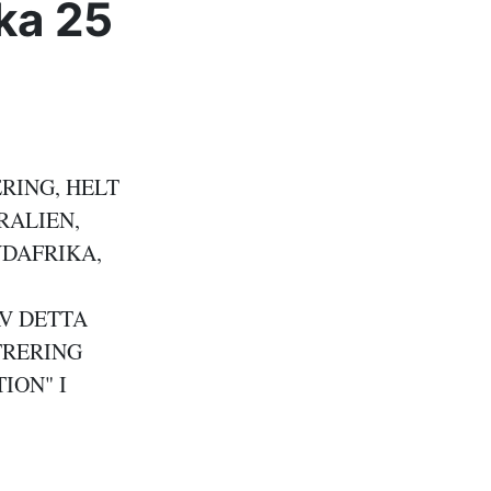
ka 25
RING, HELT
RALIEN,
YDAFRIKA,
AV DETTA
TRERING
ION" I