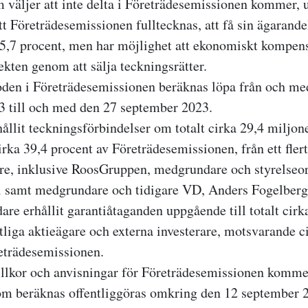
 väljer att inte delta i Företrädesemissionen kommer, 
att Företrädesemissionen fulltecknas, att få sin ägarand
 35,7 procent, men har möjlighet att ekonomiskt kompens
ekten genom att sälja teckningsrätter.
den i Företrädesemissionen beräknas löpa från och me
 till och med den 27 september 2023.
hållit teckningsförbindelser om totalt cirka 29,4 miljo
rka 39,4 procent av Företrädesemissionen, från ett fler
are, inklusive RoosGruppen, medgrundare och styrelseo
l samt medgrundare och tidigare VD, Anders Fogelberg
are erhållit garantiåtaganden uppgående till totalt cirk
tliga aktieägare och externa investerare, motsvarande c
eträdesemissionen.
illkor och anvisningar för Företrädesemissionen kommer 
om beräknas offentliggöras omkring den 12 september 