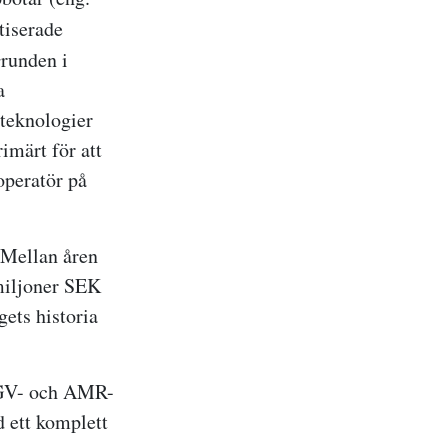
tiserade
Grunden i
a
 teknologier
märt för att
 operatör på
. Mellan åren
miljoner SEK
gets historia
 AGV- och AMR-
d ett komplett