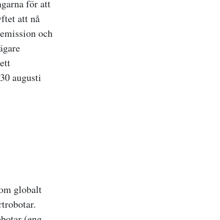
garna för att
tet att nå
d emission och
 ägare
ett
30 augusti
som globalt
trobotar.
botar (eng.