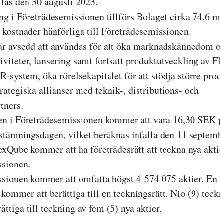
llas den 30 augusti 2023.
ing i Företrädesemissionen tillförs Bolaget cirka 74,6 
r kostnader hänförliga till Företrädesemissionen.
är avsedd att användas för att öka marknadskännedom 
tiviteter, lansering samt fortsatt produktutveckling av 
-system, öka rörelsekapitalet för att stödja större pr
rategiska allianser med teknik-, distributions- och
tners.
n i Företrädesemissionen kommer att vara 16,30 SEK p
tämningsdagen, vilket beräknas infalla den 11 septemb
exQube kommer att ha företrädesrätt att teckna nya akti
ssionen.
sionen kommer att omfatta högst 4 574 075 aktier. En (
 kommer att berättiga till en teckningsrätt. Nio (9) teck
ttiga till teckning av fem (5) nya aktier.