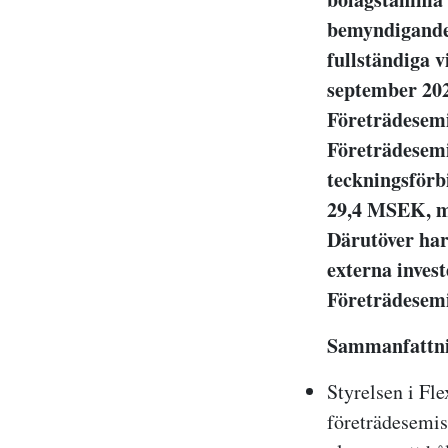
bemyndigande 
fullständiga v
september 202
Företrädesemi
Företrädesemi
teckningsförbi
29,4 MSEK, mo
Därutöver har
externa inves
Företrädesemi
Sammanfattn
Styrelsen i Fle
företrädesemi