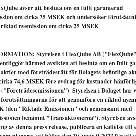
exQube avser att besluta om en fullt garanterad
ssion om cirka 75 MSEK och undersöker förutsättni
 riktad nyemission om cirka 25 MSEK
MATION: Styrelsen i FlexQube AB ("FlexQube" 
fentliggör härmed avsikten att besluta om en fullt g
aktier med företrädesrätt för Bolagets befintliga ak
irka 74,6 MSEK före avdrag för kostnader hänförlig
 ("Företrädesemissionen"). Styrelsen i Bolaget har v
 förutsättningarna för att genomföra en riktad nye
K (den "Riktade Emissionen" och gemensamt med
ssionen benämnt ”Transaktionerna”). Styrelsen avse
ing av denna press release, publicera en kallelse till 
om planeras att hållas den 30 augusti 2023 för att g