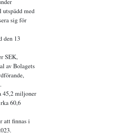
under
el utspädd med
era sig för
d den 13
ner SEK,
tal av Bolagets
rdförande,
.
a 45,2 miljoner
irka 60,6
att finnas i
2023.