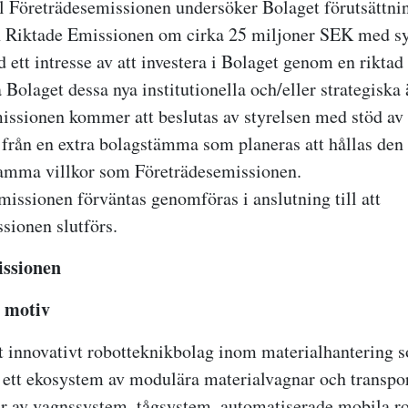
ill Företrädesemissionen undersöker Bolaget förutsättnin
 Riktade Emissionen om cirka 25 miljoner SEK med syf
 ett intresse av att investera i Bolaget genom en rikta
 Bolaget dessa nya institutionella och/eller strategiska
ssionen kommer att beslutas av styrelsen med stöd av 
rån en extra bolagstämma som planeras att hållas den 
samma villkor som Företrädesemissionen.
issionen förväntas genomföras i anslutning till att
sionen slutförs.
issionen
 motiv
t innovativt robotteknikbolag inom materialhantering 
r ett ekosystem av modulära materialvagnar och transpor
r av vagnssystem, tågsystem, automatiserade mobila ro