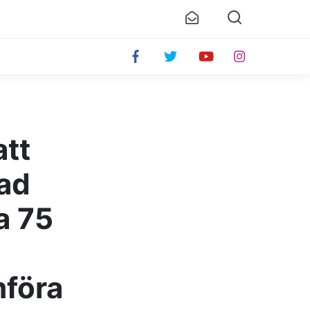
att
rad
a 75
mföra