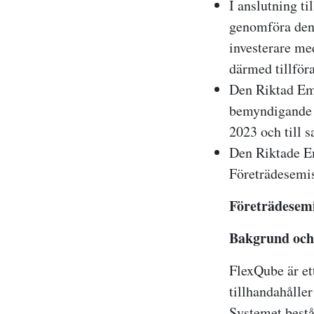
I anslutning t
genomföra den
investerare med
därmed tillföra
Den Riktad Emi
bemyndigande f
2023 och till 
Den Riktade Em
Företrädesemis
Företrädesem
Bakgrund och
FlexQube är et
tillhandahålle
Systemet bestå