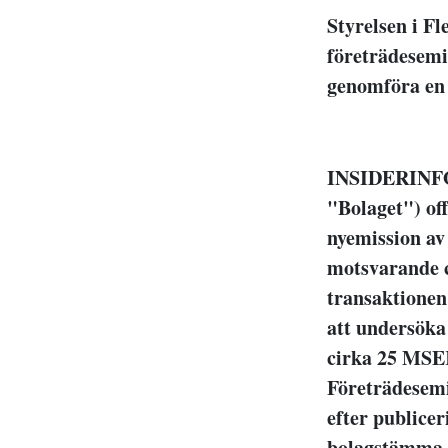
Styrelsen i Fl
företrädesemi
genomföra en
INSIDERINFOR
"Bolaget") of
nyemission av 
motsvarande c
transaktionen
att undersöka
cirka 25 MSE
Företrädesemi
efter publicer
bolagstämma s