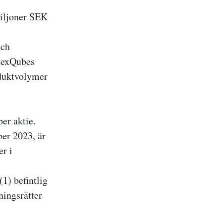
miljoner SEK
och
FlexQubes
oduktvolymer
er aktie.
er 2023, är
er i
1) befintlig
ningsrätter