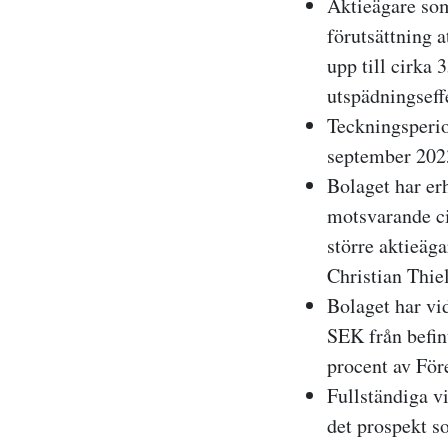
Aktieägare som
förutsättning 
upp till cirka
utspädningseff
Teckningsperio
september 2023
Bolaget har er
motsvarande ci
större aktieäg
Christian Thie
Bolaget har vid
SEK från befin
procent av För
Fullständiga v
det prospekt s