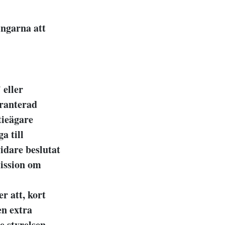
ngarna att
eller
aranterad
tieägare
a till
idare beslutat
mission om
r att, kort
en extra
e styrelsen