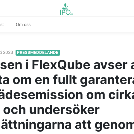
st
Om oss
ti 2023
PRESSMEDDELANDE
lsen i FlexQube avser 
ta om en fullt garante
rädesemission om cirk
och undersöker
sättningarna att geno