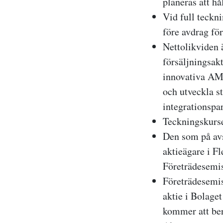
planeras att hå
Vid full teckn
före avdrag fö
Nettolikviden 
försäljningsak
innovativa AMR
och utveckla st
integrationspar
Teckningskurse
Den som på avs
aktieägare i Fl
Företrädesemi
Företrädesemis
aktie i Bolaget
kommer att berä