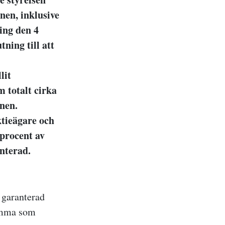
nen, inklusive
ring den 4
ning till att
lit
m totalt cirka
nen.
ktieägare och
procent av
nterad.
t garanterad
tämma som