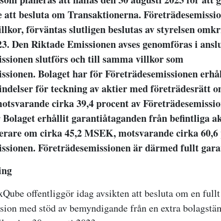
att besluta om Transaktionerna. Företrädesemissio
illkor, förväntas slutligen beslutas av styrelsen omk
3. Den Riktade Emissionen avses genomföras i anslut
ssionen slutförs och till samma villkor som
ssionen. Bolaget har för Företrädesemissionen erhål
ndelser för teckning av aktier med företrädesrätt o
tsvarande cirka 39,4 procent av Företrädesemissio
 Bolaget erhållit garantiåtaganden från befintliga a
terare om cirka 45,2 MSEK, motsvarande cirka 60,6 
ssionen. Företrädesemissionen är därmed fullt gara
ing
xQube offentliggör idag avsikten att besluta om en full
ssion med stöd av bemyndigande från en extra bolags