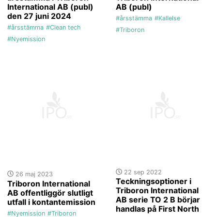
International AB (publ)
AB (publ)
den 27 juni 2024
#årsstämma
#Kallelse
#årsstämma
#Clean tech
#Triboron
#Nyemission
22 sep 2022
26 maj 2023
Teckningsoptioner i
Triboron International
Triboron International
AB offentliggör slutligt
AB serie TO 2 B börjar
utfall i kontantemission
handlas på First North
#Nyemission
#Triboron