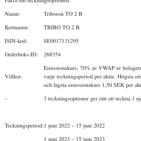
Fakta om teckningsoptionen:
Namn:
Triboron TO 2 B
Kortnamn:
TRIBO TO 2 B
ISIN-kod:
SE0017131295
Orderboks-ID:
268354
Emissionskurs, 70% av VWAP av bolagets 
Villkor:
varje teckningsperiod per aktie. Högsta e
och lägsta emissionskurs 1,50 SEK per akt
–
3 teckningsoptioner ger rätt att teckna
1 n
Teckningsperiod:
1 juni 2022 – 15 juni 2022
1 juni 2023 – 15 juni 2023