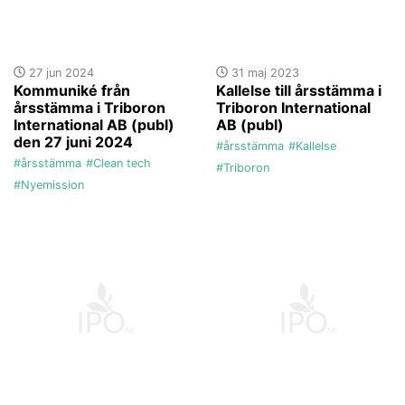
27 jun 2024
31 maj 2023
Kommuniké från
Kallelse till årsstämma i
årsstämma i Triboron
Triboron International
International AB (publ)
AB (publ)
den 27 juni 2024
#årsstämma
#Kallelse
#årsstämma
#Clean tech
#Triboron
#Nyemission