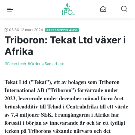
08:30 12 mars 2024
PRESSMEDDELANDE
Triboron: Tekat Ltd växer i
Afrika
#Clean tech
#Order
#Samarbete
Tekat Ltd (”Tekat”), ett av bolagen som Triboron
International AB (”Triboron”) förvärvade under
2023, levererade under december månad förra året
bränsleadditiv till Tchad i Centralafrika till ett värde
av 7,4 miljoner SEK. Framgångarna i Afrika har
fortsatt i början av innevarande år och är ett tydligt
tecken på Triborons växande närvaro och det