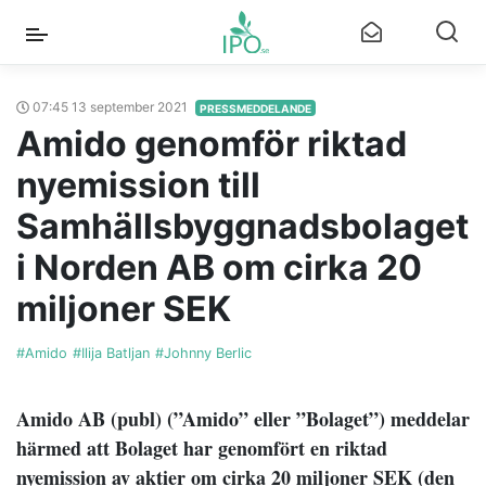
07:45 13 september 2021
PRESSMEDDELANDE
Amido genomför riktad
nyemission till
Samhällsbyggnadsbolaget
i Norden AB om cirka 20
miljoner SEK
#Amido
#Ilija Batljan
#Johnny Berlic
Amido AB (publ) (”Amido” eller ”Bolaget”) meddelar
härmed att Bolaget har genomfört en riktad
nyemission av aktier om cirka 20 miljoner SEK (den