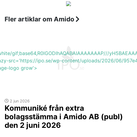
Fler artiklar om Amido
b_white/gif;base64,R0lGODlhAQABAIAAAAAAAP///yH5BA
lazy-src='https://ipo.se/wp-content/uploads/2026/06/957
mage-logo grow'>
2 jun 2026
Kommuniké från extra
bolagsstämma i Amido AB (publ)
den 2 juni 2026