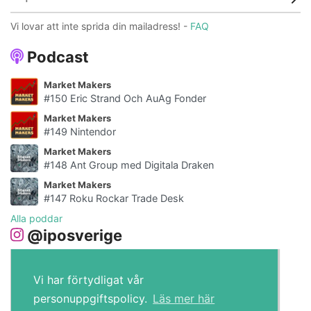
Vi lovar att inte sprida din mailadress! -
FAQ
Podcast
Market Makers
#150 Eric Strand Och AuAg Fonder
Market Makers
#149 Nintendor
Market Makers
#148 Ant Group med Digitala Draken
Market Makers
#147 Roku Rockar Trade Desk
Alla poddar
@iposverige
Vi har förtydligat vår
personuppgiftspolicy.
Läs mer här