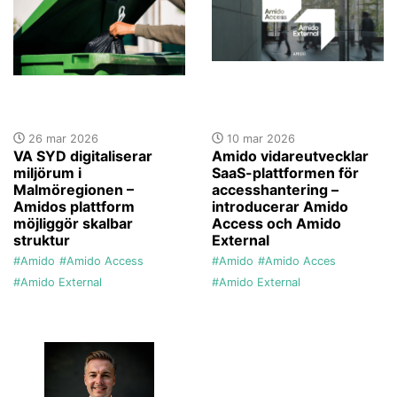
26 mar 2026
10 mar 2026
VA SYD digitaliserar
Amido vidareutvecklar
miljörum i
SaaS-plattformen för
Malmöregionen –
accesshantering –
Amidos plattform
introducerar Amido
möjliggör skalbar
Access och Amido
struktur
External
#Amido
#Amido Access
#Amido
#Amido Acces
#Amido External
#Amido External