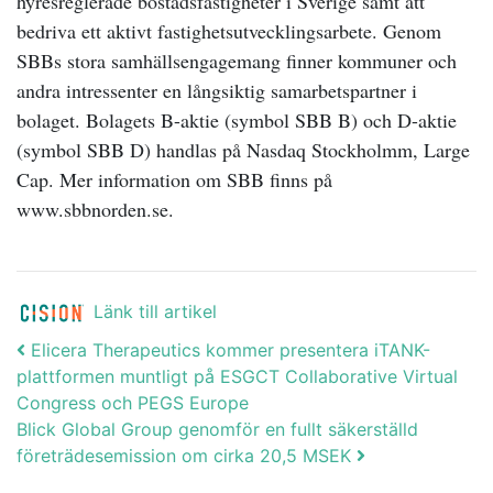
hyresreglerade bostadsfastigheter i Sverige samt att
bedriva ett aktivt fastighetsutvecklingsarbete. Genom
SBBs stora samhällsengagemang finner kommuner och
andra intressenter en långsiktig samarbetspartner i
bolaget. Bolagets B-aktie (symbol SBB B) och D-aktie
(symbol SBB D) handlas på Nasdaq Stockholmm, Large
Cap. Mer information om SBB finns på
www.sbbnorden.se.
Länk till artikel
Post navigation
Elicera Therapeutics kommer presentera iTANK-
plattformen muntligt på ESGCT Collaborative Virtual
Congress och PEGS Europe
Blick Global Group genomför en fullt säkerställd
företrädesemission om cirka 20,5 MSEK