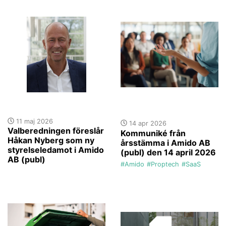
11 maj 2026
14 apr 2026
Valberedningen föreslår
Kommuniké från
Håkan Nyberg som ny
årsstämma i Amido AB
styrelseledamot i Amido
(publ) den 14 april 2026
AB (publ)
#Amido
#Proptech
#SaaS