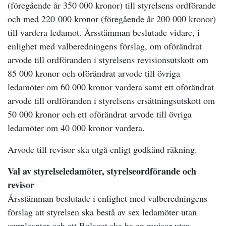
(föregående år 350 000 kronor) till styrelsens ordförande
och med 220 000 kronor (föregående år 200 000 kronor)
till vardera ledamot. Årsstämman beslutade vidare, i
enlighet med valberedningens förslag, om oförändrat
arvode till ordföranden i styrelsens revisionsutskott om
85 000 kronor och oförändrat arvode till övriga
ledamöter om 60 000 kronor vardera samt ett oförändrat
arvode till ordföranden i styrelsens ersättningsutskott om
50 000 kronor och ett oförändrat arvode till övriga
ledamöter om 40 000 kronor vardera.
Arvode till revisor ska utgå enligt godkänd räkning.
Val av styrelseledamöter, styrelseordförande och
revisor
Årsstämman beslutade i enlighet med valberedningens
förslag att styrelsen ska bestå av sex ledamöter utan
suppleanter och att Bolaget ska ha en revisor utan