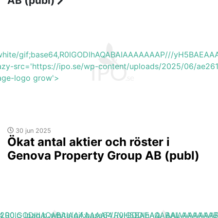
AB (publ)
b_white/gif;base64,R0lGODlhAQABAIAAAAAAAP///yH5BA
azy-src='https://ipo.se/wp-content/uploads/2025/06/ae26
mage-logo grow'>
30 jun 2025
Ökat antal aktier och röster i
Genova Property Group AB (publ)
base64,R0lGODlhAQABAIAAAAAAAP///yH5BAEAAAAALAAAAAA
h_200,c_lpad,b_white/gif;base64,R0lGODlhAQABAIAAAA