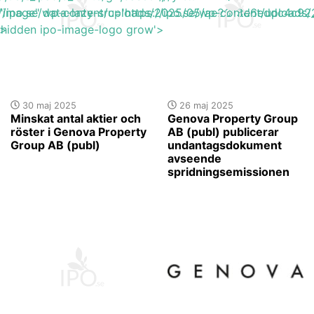
s://ipo.se/wp-content/uploads/2025/05/ae2613d6eddc4c92_
"image" data-lazy-src='https://ipo.se/wp-content/upload
'>
y-hidden ipo-image-logo grow'>
30 maj 2025
26 maj 2025
Minskat antal aktier och
Genova Property Group
röster i Genova Property
AB (publ) publicerar
Group AB (publ)
undantagsdokument
avseende
spridningsemissionen