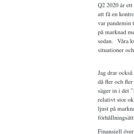
Q2 2020 är ett 
att få en kont
var pandemin ta
på marknad med
sedan. Våra ku
situationer oc
Jag drar också 
då fler och fle
säger in i det 
relativt stor o
ljust på markna
förhållningsät
Finansiell öve