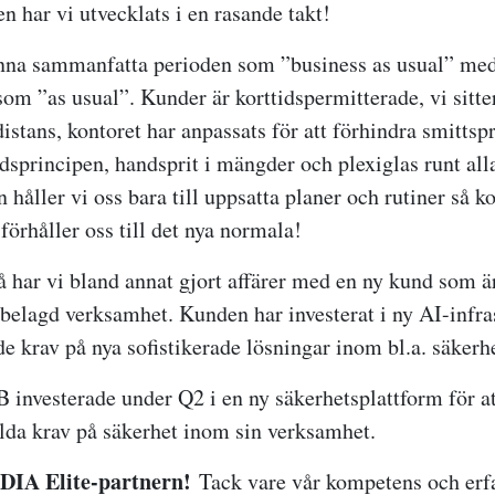
n har vi utvecklats i en rasande takt!
nna sammanfatta perioden som ”business as usual” med
som ”as usual”. Kunder är korttidspermitterade, vi sitte
distans, kontoret har anpassats för att förhindra smitts
ndsprincipen, handsprit i mängder och plexiglas runt all
håller vi oss bara till uppsatta planer och rutiner så k
örhåller oss till det nya normala!
å har vi bland annat gjort affärer med en ny kund som 
belagd verksamhet. Kunden har investerat i ny AI-infras
krav på nya sofistikerade lösningar inom bl.a. säkerhe
 investerade under Q2 i en ny säkerhetsplattform för at
llda krav på säkerhet inom sin verksamhet.
DIA Elite-partnern!
Tack vare vår kompetens och erf