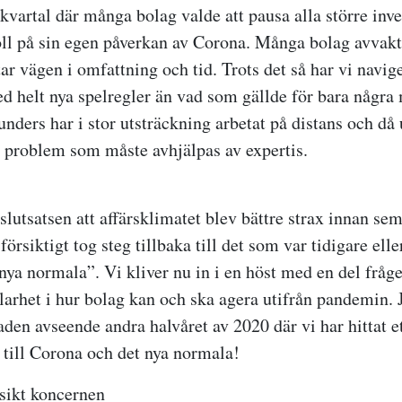
kvartal där många bolag valde att pausa alla större inve
roll på sin egen påverkan av Corona. Många bolag avvakta
r vägen i omfattning och tid. Trots det så har vi navige
 helt nya spelregler än vad som gällde för bara några
nders har i stor utsträckning arbetat på distans och då 
h problem som måste avhjälpas av expertis.
slutsatsen att affärsklimatet blev bättre strax innan se
r försiktigt tog steg tillbaka till det som var tidigare el
”nya normala”. Vi kliver nu in i en höst med en del fråg
klarhet i hur bolag kan och ska agera utifrån pandemin. 
den avseende andra halvåret av 2020 där vi har hittat e
t till Corona och det nya normala!
rsikt koncernen