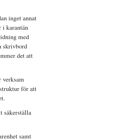
an inget annat
r i karantän
pridning med
a skrivbord
ommer det att
är verksam
truktur för att
t.
t säkerställa
arenhet samt