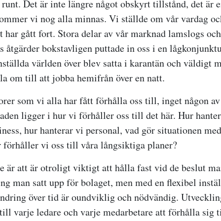
runt. Det är inte längre något obskyrt tillstånd, det är e
ommer vi nog alla minnas. Vi ställde om vår vardag och
t har gått fort. Stora delar av vår marknad lamslogs och
 åtgärder bokstavligen puttade in oss i en lågkonjunktu
nställda världen över blev satta i karantän och väldigt 
lla om till att jobba hemifrån över en natt.
orer som vi alla har fått förhålla oss till, inget någon a
aden ligger i hur vi förhåller oss till det här. Hur hanter
iness, hur hanterar vi personal, vad gör situationen med
förhåller vi oss till våra långsiktiga planer?
 är att är otroligt viktigt att hålla fast vid de beslut ma
ing man satt upp för bolaget, men med en flexibel instäl
ändring över tid är oundviklig och nödvändig. Utveckling
till varje ledare och varje medarbetare att förhålla sig t