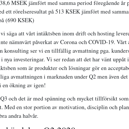
 38,6 MSEK jämfört med samma period föregående år p
 ett rörelseresultat på 513 KSEK jämfört med samma
 på (690 KSEK)
i säga att vårt intäktsben inom drift och hosting leve
 inte nämnvärt påverkat av Corona och COVID-19. Vårt 
 konsulting ser vi en tillfällig avmattning pga. kunder
i nya investeringar. Vi ser redan att det har vänt uppåt 
täktsben som är produkter och lösningar gör en acceptab
fälliga avmattningen i marknaden under Q2 men även det
vi en ökning av igen!
i Q3 och det är med spänning och mycket tillförsikt som 
t. Med en stor portion av motivation, disciplin och plan
bra andra halvår.