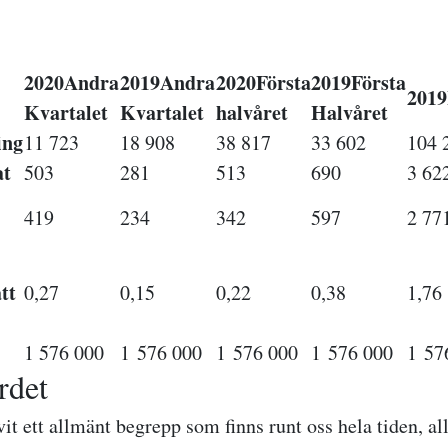
2020
Andra
2019
Andra
2020
Första
2019
Första
2019
Kvartalet
Kvartalet
halvåret
Halvåret
ing
11 723
18 908
38 817
33 602
104 
at
503
281
513
690
3 62
419
234
342
597
2 77
tt
0,27
0,15
0,22
0,38
1,76
1 576 000
1 576 000
1 576 000
1 576 000
1 57
rdet
it ett allmänt begrepp som finns runt oss hela tiden, all