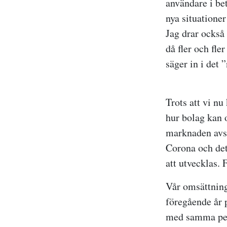
användare i bet
nya situatione
Jag drar också 
då fler och fle
säger in i det 
Trots att vi nu
hur bolag kan o
marknaden avsee
Corona och det 
att utvecklas.
Vår omsättnin
föregående år 
med samma peri