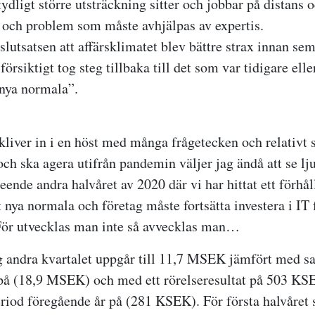
ydligt större utsträckning sitter och jobbar på distans 
r och problem som måste avhjälpas av expertis.
slutsatsen att affärsklimatet blev bättre strax innan se
r försiktigt tog steg tillbaka till det som var tidigare el
”nya normala”.
 kliver in i en höst med många frågetecken och relativt s
ch ska agera utifrån pandemin väljer jag ändå att se lju
nde andra halvåret av 2020 där vi har hittat ett förhåll
nya normala och företag måste fortsätta investera i IT f
 För utvecklas man inte så avvecklas man…
g andra kvartalet uppgår till 11,7 MSEK jämfört med 
på (18,9 MSEK) och med ett rörelseresultat på 503 KS
od föregående år på (281 KSEK). För första halvåret s