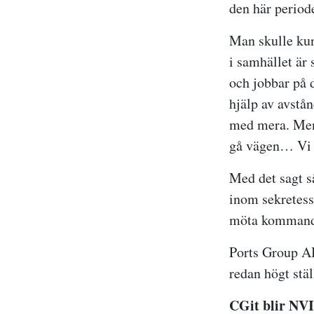
den här periode
Man skulle ku
i samhället är 
och jobbar på 
hjälp av avstå
med mera. Men 
gå vägen… Vi f
Med det sagt s
inom sekretess
möta kommande 
Ports Group AB
redan högt stä
CGit blir NVI