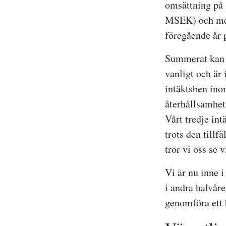
omsättning på
MSEK) och med
föregående år
Summerat kan v
vanligt och är
intäktsben inom
återhållsamhet 
Vårt tredje in
trots den till
tror vi oss se 
Vi är nu inne 
i andra halvåre
genomföra ett 