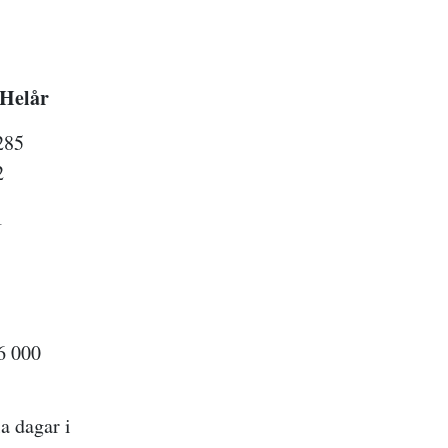
Helår
285
2
1
6 000
a dagar i