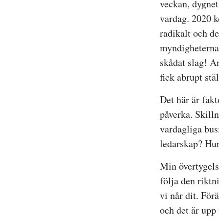
veckan, dygnet 
vardag. 2020 k
radikalt och de
myndigheternas
skådat slag! A
fick abrupt stä
Det här är fakt
påverka. Skilln
vardagliga bus
ledarskap? Hur 
Min övertygelse
följa den riktn
vi når dit. För
och det är upp 