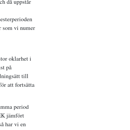
och då uppstår
mesterperioden
ler som vi numer
tor oklarhet i
st på
ningsätt till
ör att fortsätta
samma period
EK jämfört
å har vi en