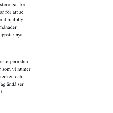
steringar för
r för att se
rat hjälpligt
 månader
uppstår nya
mesterperioden
ler som vi numer
etecken och
Jag ändå ser
tt