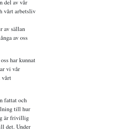
n del av vår
 vårt arbetsliv
r av sällan
många av oss
v oss har kunnat
ar vi vår
 vårt
n fattat och
lning till hur
 är frivillig
ill det. Under