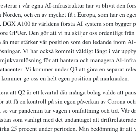
nvesterar i vår egna AI-infrastruktur har vi blivit den f
 i Norden, och en av mycket få i Europa, som har en e
er. DGX A100 är världens första AI system som bygger
re GPUer. Den gör att vi nu skiljer oss ordentligt från
än mer stärker vår position som den ledande inom AI-
lösningar. Vi har också kommit väldigt långt i vår uppb
mjukvarulösning för att hantera och managera AI-infra
 datacenter. Vi kommer under Q3 att göra en separat rele
 kommer ge oss en helt egen position på marknaden.
era att Q2 är ett kvartal där många bolag valde att paus
ör att få en kontroll på sin egen påverkan av Corona oc
t se var pandemin tar vägen i omfattning och tid. Vår dr
ästan som vanligt med det undantaget att driftrelaterad
irka 25 procent under perioden. Min bedömning är att 