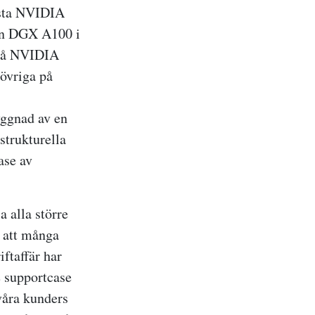
örsta NVIDIA
gen DGX A100 i
 på NVIDIA
 övriga på
yggnad av en
strukturella
ase av
a alla större
h att många
iftaffär har
e supportcase
våra kunders