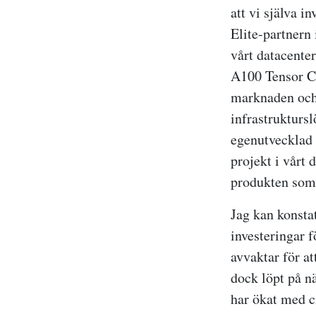
att vi själva i
Elite-partnern
vårt datacent
A100 Tensor Co
marknaden och 
infrastrukturs
egenutvecklad 
projekt i vårt
produkten som
Jag kan konstat
investeringar f
avvaktar för at
dock löpt på n
har ökat med c