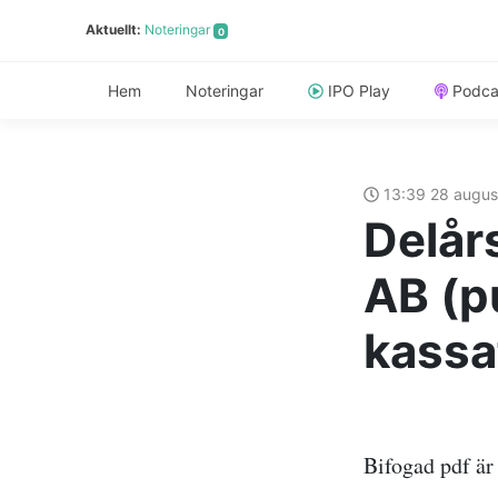
Aktuellt:
Noteringar
0
Hem
Noteringar
IPO Play
Podca
13:39 28 augus
Delår
AB (p
kassa
Bifogad pdf är