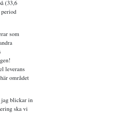
å (33,6
 period
rerar som
andra
s
igen!
el leverans
 här området
jag blickar in
ering ska vi