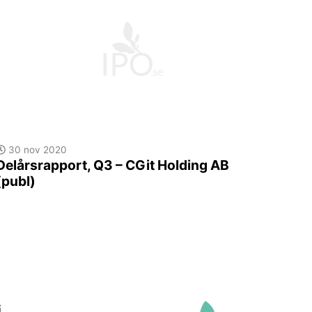
30 nov 2020
Delårsrapport, Q3 – CGit Holding AB
(publ)
i