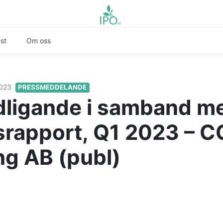
st
Om oss
2023
PRESSMEDDELANDE
dligande i samband m
srapport, Q1 2023 – C
ng AB (publ)
ndal 2023-05