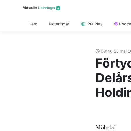
Aktuellt:
Noteringar
0
Hem
Noteringar
IPO Play
Podca
09:40 23 maj 
Förty
Delår
Holdi
Möl