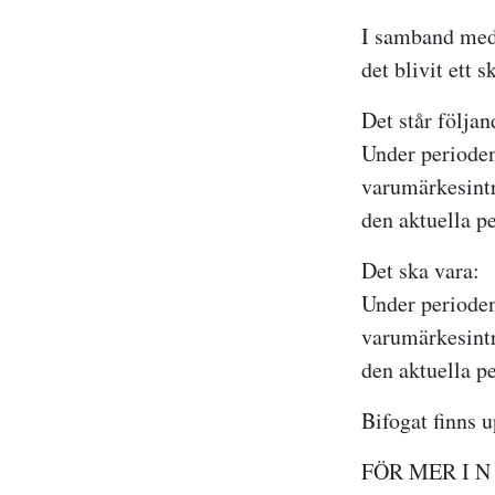
I samband med
det blivit ett s
Det står följan
Under perioden
varumärkesintr
den aktuella p
Det ska vara:
Under perioden
varumärkesintr
den aktuella p
Bifogat finns u
FÖR MER I 