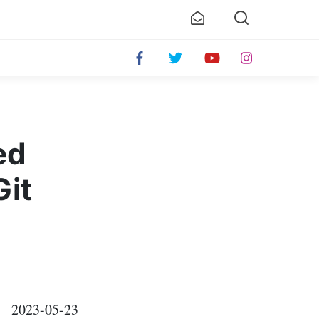
ed
Git
-23