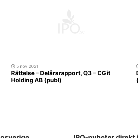
5 nov 2021
Rättelse – Delårsrapport, Q3 – CGit
Holding AB (publ)
osverige
IPO-nyheter direkt 