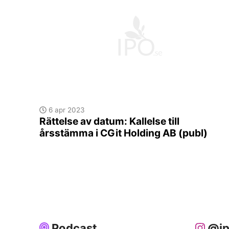
6 apr 2023
Rättelse av datum: Kallelse till
årsstämma i CGit Holding AB (publ)
Podcast
@ip