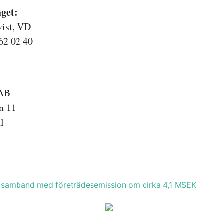
aget:
vist, VD
62 02 40
 AB
n 11
l
 samband med företrädesemission om cirka 4,1 MSEK