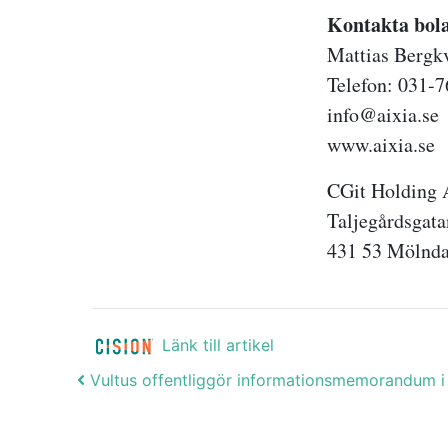
Kontakta bol
Mattias Bergk
Telefon: 031-7
info@aixia.se
www.aixia.se
CGit Holding
Taljegårdsgata
431 53 Mölnda
Länk till artikel
Post navigation
Vultus offentliggör informationsmemorandum i