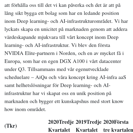
att förhålla oss till det vi kan påverka och det är att på
lång sikt bygga ett bolag som har en ledande position
inom Deep learning- och AI-infrastrukturområdet. Vi har
lyckats skapa en unicitet på marknaden genom att addera
värdeskapande mjukvara till vårt koncept inom Deep
learning- och AI-infrastruktur. Vi blev den första
NVIDIA Elite-partnern i Norden, och en av mycket få i
Europa, som har en egen DGX A100 i vårt datacenter
under Q3. Tillsammans med vår egenutvecklade
scheduelare – AiQu och våra koncept kring AI-infra aaS
samt helhetslösningar för Deep learning- och AI-
infrastruktur har vi skapat oss en unik position på
marknaden och bygger ett kunskapshus med stort know
how inom området.
2020
Tredje
2019
Tredje
2020
Första
(Tkr)
Kvartalet
Kvartalet
tre kvartale