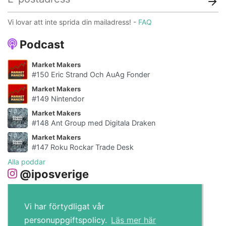
Vi lovar att inte sprida din mailadress! -
FAQ
Podcast
Market Makers
#150 Eric Strand Och AuAg Fonder
Market Makers
#149 Nintendor
Market Makers
#148 Ant Group med Digitala Draken
Market Makers
#147 Roku Rockar Trade Desk
Alla poddar
@iposverige
Vi har förtydligat vår
personuppgiftspolicy.
Läs mer här