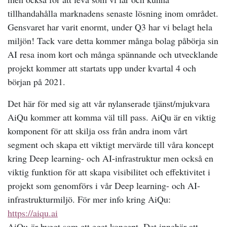
tillhandahålla marknadens senaste lösning inom området.
Gensvaret har varit enormt, under Q3 har vi belagt hela
miljön! Tack vare detta kommer många bolag påbörja sin
AI resa inom kort och många spännande och utvecklande
projekt kommer att startats upp under kvartal 4 och
början på 2021.
Det här för med sig att vår nylanserade tjänst/mjukvara
AiQu kommer att komma väl till pass. AiQu är en viktig
komponent för att skilja oss från andra inom vårt
segment och skapa ett viktigt mervärde till våra koncept
kring Deep learning- och AI-infrastruktur men också en
viktig funktion för att skapa visibilitet och effektivitet i
projekt som genomförs i vår Deep learning- och AI-
infrastrukturmiljö. För mer info kring AiQu:
https://aiqu.ai
AiQu
är byggt som ett eget koncept. Det innebär att