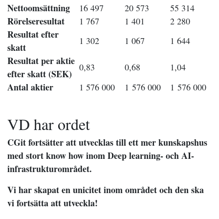
Nettoomsättning
16 497
20 573
55 314
Rörelseresultat
1 767
1 401
2 280
Resultat efter
1 302
1 067
1 644
skatt
Resultat per aktie
0,83
0,68
1,04
efter skatt (SEK)
Antal aktier
1 576 000
1 576 000
1 576 000
VD har ordet
CGit fortsätter att utvecklas till ett mer kunskapshus
med stort know how inom Deep learning- och AI-
infrastrukturområdet.
Vi har skapat en unicitet inom området och den ska
vi fortsätta att utveckla!