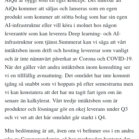
AiQu kommer att säljas och lanseras som en egen
produkt som kommer att stötta bolag som har sin egen
AI-infrastruktur eller vill köra i molnet hos någon
leverantör som kan leverera Deep learning- och AI-
infrastruktur som tjänst.
Summerat kan vi säga att vårt
intäktsben inom drift och hosting levererar som vanligt
och är inte nämnvärt påverkat av Corona och COVID-19.
När det gäller vårt andra intäktsben inom konsulting ser
vi en tillfällig avmattning. Det området har inte kommit
igång så snabbt som vi hoppats på efter semestrarna men
vi kan konstatera att det har nu tagit fart igen om än
senare än kalkylerat. Vårt tredje intäktsben som är
produkter och lösningar gör en okej leverans under Q3
och vi vet att det här området går starkt i Q4.
Min bedömning är att, även om vi befinner oss i en andra
våg av Coronapandemin, så har marknaden hanterat det