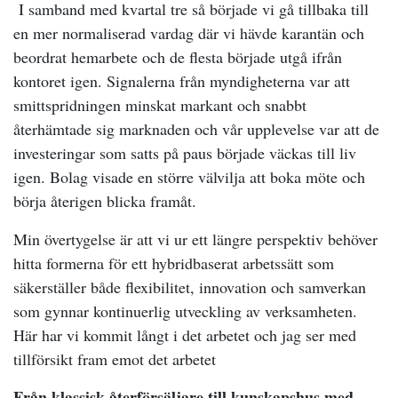
I samband med kvartal tre så började vi gå tillbaka till
en mer normaliserad vardag där vi hävde karantän och
beordrat hemarbete och de flesta började utgå ifrån
kontoret igen. Signalerna från myndigheterna var att
smittspridningen minskat markant och snabbt
återhämtade sig marknaden och vår upplevelse var att de
investeringar som satts på paus började väckas till liv
igen. Bolag visade en större välvilja att boka möte och
börja återigen blicka framåt.
Min övertygelse är att vi ur ett längre perspektiv behöver
hitta formerna för ett hybridbaserat arbetssätt som
säkerställer både flexibilitet, innovation och samverkan
som gynnar kontinuerlig utveckling av verksamheten.
Här har vi kommit långt i det arbetet och jag ser med
tillförsikt fram emot det arbetet
Från klassisk återförsäljare till kunskapshus med