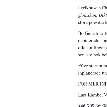
Lyrikhusets fö
glömskan. Dik
stora poesitäv
Bo Gentili är 
debuterade som
diktsamlingar 
senaste bok be
Efter starten 
inplanerade u
FÖR MER IN
Lars Rambe, V
+46 709 3690