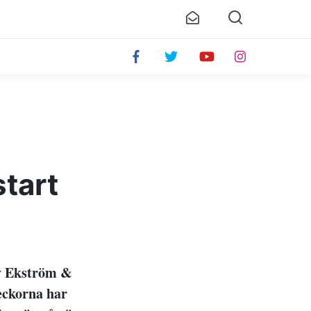
start
av Ekström &
veckorna har