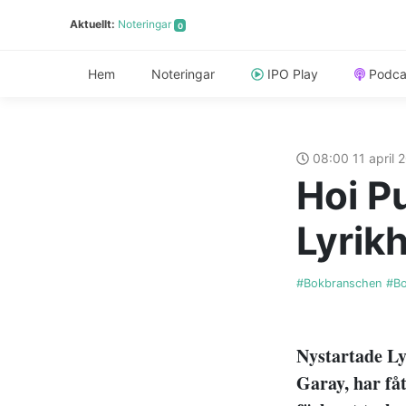
Aktuellt:
Noteringar
0
Hem
Noteringar
IPO Play
Podca
08:00 11 april
Hoi P
Lyrikh
#Bokbranschen
#Bo
Nystartade Ly
Garay, har få