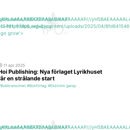
EAAAAALAAAAAABAAEAAAIBRAA7"
ite/gif;base64,R0lGODlhAQABAIAAAAAAAP///yH5BAEAAAA
415461c91dc6_org-2.jpg'
rc='https://ipo.se/wp-content/uploads/2025/04/8fd8415461
logo grow'>
11 apr 2025
Hoi Publishing: Nya förlaget Lyrikhuset
får en strålande start
#Bokbranschen
#Bokförlag
#Ekström garay
EAAAAALAAAAAABAAEAAAIBRAA7"
ite/gif;base64,R0lGODlhAQABAIAAAAAAAP///yH5BAEAAAA