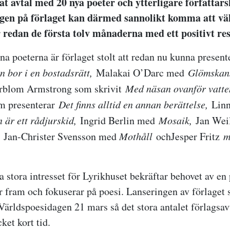
at avtal med 20 nya poeter och ytterligare författar
gen på förlaget kan därmed sannolikt komma att väl
 redan de första tolv månaderna med ett positivt res
na poeterna är förlaget stolt att redan nu kunna presen
n bor i en bostadsrätt,
Malakai O’Darc med
Glömskan
rblom Armstrong som skrivit
Med näsan ovanför vatte
 presenterar
Det finns alltid en annan berättelse,
Linn
är ett rådjurskid,
Ingrid Berlin med
Mosaik,
Jan Wei
,
Jan-Christer Svensson med
Mothåll
ochJesper Fritz
me
 stora intresset för Lyrikhuset bekräftar behovet av en
er fram och fokuserar på poesi. Lanseringen av förlaget 
rldspoesidagen 21 mars så det stora antalet förlagsa
ket kort tid.