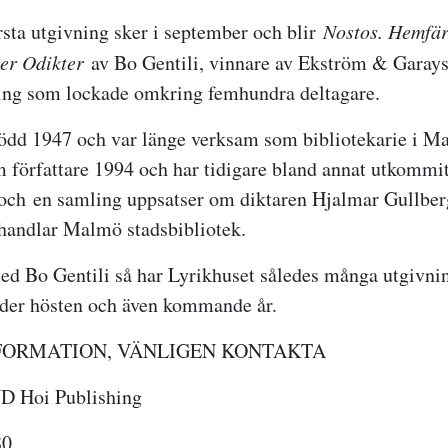
rsta utgivning sker i september och blir
Nostos. Hemfärd
ter Odikter
av Bo Gentili, vinnare av Ekström & Garays
ling som lockade omkring femhundra deltagare.
född 1947 och var länge verksam som bibliotekarie i 
 författare 1994 och har tidigare bland annat utkommi
och en samling uppsatser om diktaren Hjalmar Gullber
handlar Malmö stadsbibliotek.
med Bo Gentili så har Lyrikhuset således många utgivni
nder hösten och även kommande år.
FORMATION, VÄNLIGEN KONTAKTA
D Hoi Publishing
80