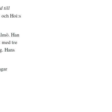
 till
 och Hoi:s
Malmö. Han
t med tre
g. Hans
ngar