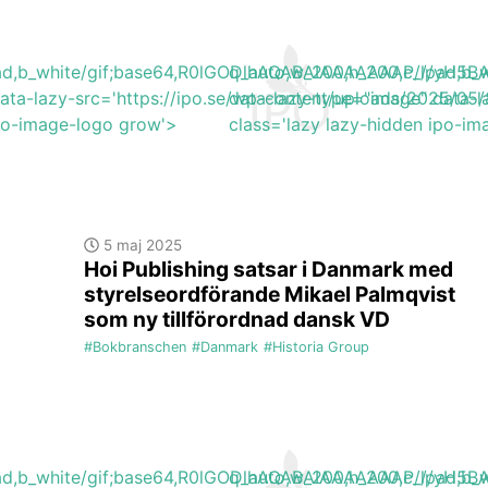
lpad,b_white/gif;base64,R0lGODlhAQABAIAAAAAAAP///y
q_auto,w_200,h_200,c_lpad,
ata-lazy-src='https://ipo.se/wp-content/uploads/2025/05
data-lazy-type="image" data-l
ipo-image-logo grow'>
class='lazy lazy-hidden ipo-i
5 maj 2025
Hoi Publishing satsar i Danmark med
styrelseordförande Mikael Palmqvist
som ny tillförordnad dansk VD
#Bokbranschen
#Danmark
#Historia Group
lpad,b_white/gif;base64,R0lGODlhAQABAIAAAAAAAP///y
q_auto,w_200,h_200,c_lpad,