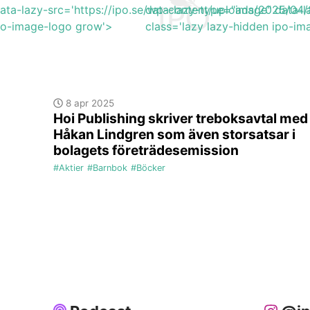
ata-lazy-src='https://ipo.se/wp-content/uploads/2025/04
data-lazy-type="image" data-l
ipo-image-logo grow'>
class='lazy lazy-hidden ipo-i
8 apr 2025
Hoi Publishing skriver treboksavtal med
Håkan Lindgren som även storsatsar i
bolagets företrädesemission
#Aktier
#Barnbok
#Böcker