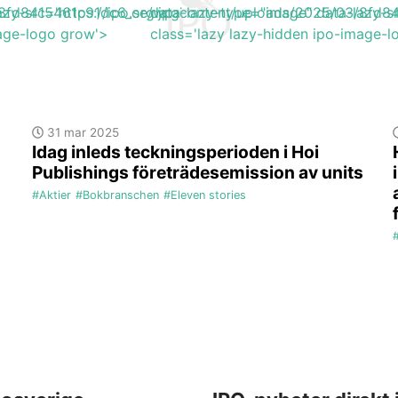
/8fd8415461c91dc6_org.jpg'
azy-src='https://ipo.se/wp-content/uploads/2025/03/8fd8
data-lazy-type="image" data-lazy-s
mage-logo grow'>
class='lazy lazy-hidden ipo-image-
31 mar 2025
Idag inleds teckningsperioden i Hoi
Publishings företrädesemission av units
#Aktier
#Bokbranschen
#Eleven stories