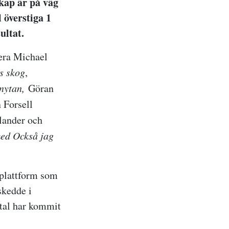
skap är på väg
 överstiga 1
ultat.
tera Michael
s skog
,
nytan,
Göran
 Forsell
lander och
d Också jag
 plattform som
skedde i
vtal har kommit