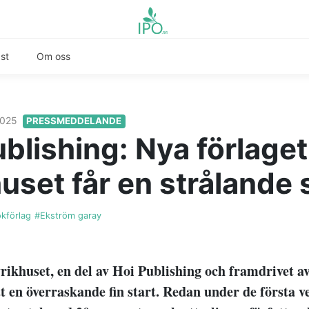
st
Om oss
 2025
PRESSMEDDELANDE
ublishing: Nya förlaget
uset får en strålande 
kförlag
#Ekström garay
rikhuset, en del av Hoi Publishing och framdrivet 
tt en överraskande fin start. Redan under de första 