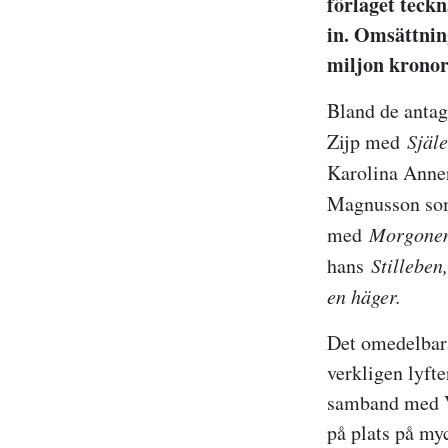
förlaget teckn
in. Omsättnin
miljon kronor
Bland de antag
Zijp med
Själe
Karolina Anne
Magnusson som
med
Morgonen 
hans
Stilleben
en häger.
Det omedelbara
verkligen lyft
samband med Vä
på plats på myc