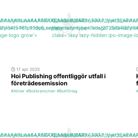
H5BAEAAAAALAAAAAABAAEAAAIBRAA7"
b_white/gif;base64,R0lGODlhAQABAIAAAAAAAP///yH5BA
q_auto,w_200,h_200,c_lpad,b_wh
/8fd8415461c91dc6_org.jpg'
azy-src='https://ipo.se/wp-content/uploads/2025/04/8fd8
data-lazy-type="image" data-lazy-s
mage-logo grow'>
class='lazy lazy-hidden ipo-image-
17 apr 2025
Hoi Publishing offentliggör utfall i
företrädesemission
#Aktier
#Bokbranschen
#Bokförlag
H5BAEAAAAALAAAAAABAAEAAAIBRAA7"
b_white/gif;base64,R0lGODlhAQABAIAAAAAAAP///yH5BA
q_auto,w_200,h_200,c_lpad,b_wh