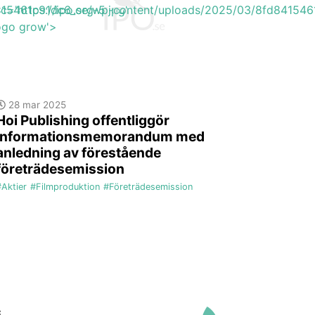
415461c91dc6_org-5.jpg'
rc='https://ipo.se/wp-content/uploads/2025/03/8fd841546
logo grow'>
28 mar 2025
Hoi Publishing offentliggör
informationsmemorandum med
anledning av förestående
företrädesemission
#Aktier
#Filmproduktion
#Företrädesemission