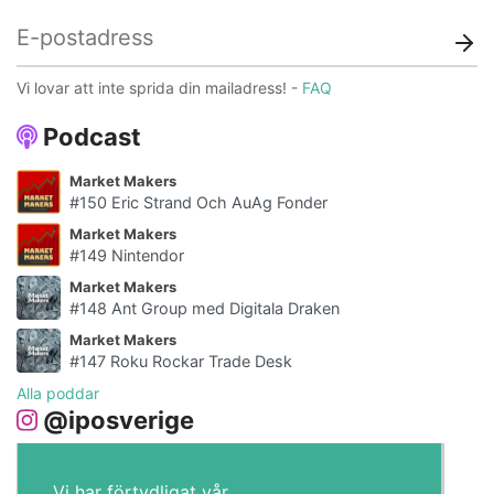
Vi lovar att inte sprida din mailadress! -
FAQ
Podcast
Market Makers
#150 Eric Strand Och AuAg Fonder
Market Makers
#149 Nintendor
Market Makers
#148 Ant Group med Digitala Draken
Market Makers
#147 Roku Rockar Trade Desk
Alla poddar
@iposverige
Vi har förtydligat vår