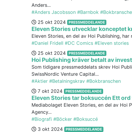
Anders...
#Anders Jacobsson
#Barnbok
#Bokbransche
25 okt 2024
PRESSMEDDELANDE
Eleven Stories utvecklar konceptet 
Eleven Stories, en del av Hoi Publishing, har n
#Daniel Fridell
#DC Comics
#Eleven stories
25 okt 2024
PRESSMEDDELANDE
Hoi Publishing kräver betalt av invest
Som tidigare pressmeddelats skrev Hoi Publi
SwissNordic Venture Capital...
#Aktier
#Betalningskrav
#Bokbranschen
7 okt 2024
PRESSMEDDELANDE
Eleven Stories tar boksuccén Ett ord fö
Mediabolaget Eleven Stories, en del av Hoi 
Agency...
#Biografi
#Böcker
#Boksuccé
3 okt 2024
PRESSMEDDELANDE