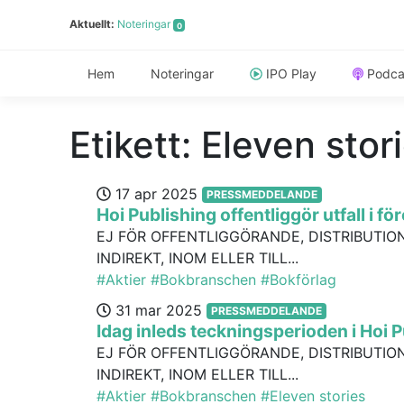
Aktuellt:
Noteringar
0
Hem
Noteringar
IPO Play
Podca
Etikett:
Eleven stor
17 apr 2025
PRESSMEDDELANDE
Hoi Publishing offentliggör utfall i 
EJ FÖR OFFENTLIGGÖRANDE, DISTRIBUTION
INDIREKT, INOM ELLER TILL...
#Aktier
#Bokbranschen
#Bokförlag
31 mar 2025
PRESSMEDDELANDE
Idag inleds teckningsperioden i Hoi 
EJ FÖR OFFENTLIGGÖRANDE, DISTRIBUTION
INDIREKT, INOM ELLER TILL...
#Aktier
#Bokbranschen
#Eleven stories