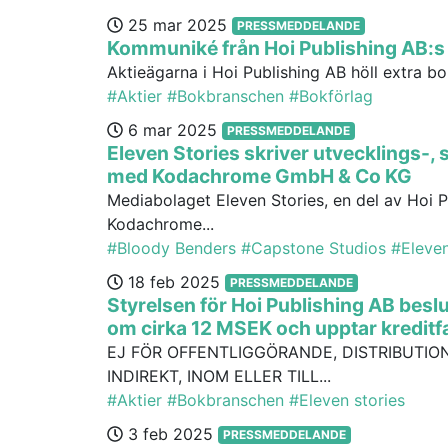
25 mar 2025
PRESSMEDDELANDE
Kommuniké från Hoi Publishing AB:
Aktieägarna i Hoi Publishing AB höll extra bo
#Aktier
#Bokbranschen
#Bokförlag
6 mar 2025
PRESSMEDDELANDE
Eleven Stories skriver utvecklings-,
med Kodachrome GmbH & Co KG
Mediabolaget Eleven Stories, en del av Hoi Pu
Kodachrome...
#Bloody Benders
#Capstone Studios
#Eleven
18 feb 2025
PRESSMEDDELANDE
Styrelsen för Hoi Publishing AB besl
om cirka 12 MSEK och upptar kreditf
EJ FÖR OFFENTLIGGÖRANDE, DISTRIBUTION
INDIREKT, INOM ELLER TILL...
#Aktier
#Bokbranschen
#Eleven stories
3 feb 2025
PRESSMEDDELANDE