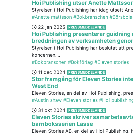
Hoi Publishing utser Anette Mattsson 
Styrelsen i Hoi Publishing har idag utsett Ane
#Anette mattsson
#Bokbranschen
#Börsbola
22 jan 2025
PRESSMEDDELANDE
Hoi Publishing presenterar guidning
breddningen av verksamheten genom 
Styrelsen i Hoi Publishing har beslutat att p
koncernen....
#Bokbranschen
#Bokförlag
#Eleven stories
11 dec 2024
PRESSMEDDELANDE
Stor framgång för Eleven Stories in
West End
Eleven Stories, en del av Hoi Publishing, pr
#Austin shaw
#Eleven stories
#Hoi publishin
31 okt 2024
PRESSMEDDELANDE
Eleven Stories skriver samarbetsa
barnboksserien Lasse
Eleven Stories AB, en del av Hoi Publishing, 