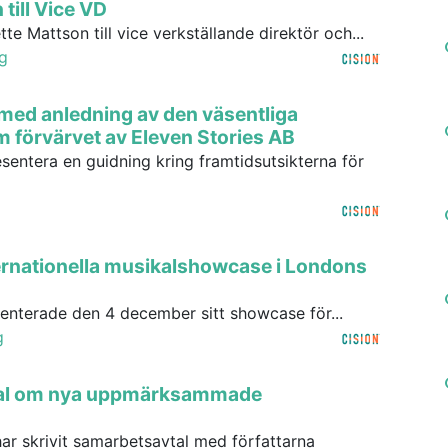
till Vice VD
tte Mattson till vice verkställande direktör och...
g
 med anledning av den väsentliga
förvärvet av Eleven Stories AB
resentera en guidning kring framtidsutsikterna för
ternationella musikalshowcase i Londons
esenterade den 4 december sitt showcase för...
g
vtal om nya uppmärksammade
har skrivit samarbetsavtal med författarna