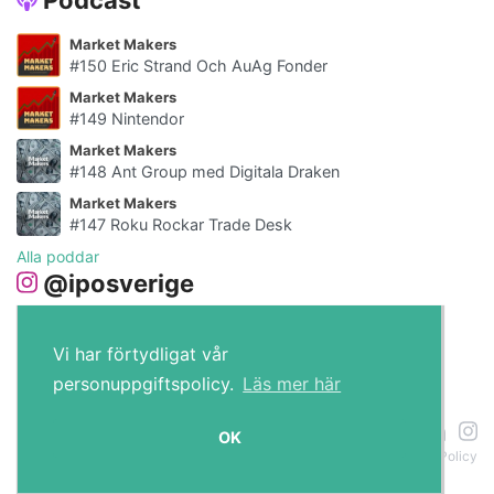
Market Makers
#150 Eric Strand Och AuAg Fonder
Market Makers
#149 Nintendor
Market Makers
#148 Ant Group med Digitala Draken
Market Makers
#147 Roku Rockar Trade Desk
Alla poddar
@iposverige
Vi har förtydligat vår
personuppgiftspolicy.
Läs mer här
IPO.se © 2026
OK
Om cookies
Policy