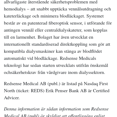
allvarligaste återstående säkerhetsproblemen med
hemodialys – att snabbt upptäcka vennålsutdragning och
kateterläckage och minimera blodläckaget. Systemet
består av en patenterad fiberoptisk sensor, i utförande för
antingen vennål eller centraldialyskateter, som kopplas
till en larmenhet. Bolaget har även utvecklat en
internationellt standardiserad direktkoppling som gör att
kompatibla dialysmaskiner kan stänga av blodflödet
automatiskt vid blodläckage. Redsense Medicals
teknologi har sedan starten utvecklats utifrån önskemål
ochsäkerhetskrav från vårdgivare inom dialyssektorn.
Redsense Medical AB (publ.) är listad på Nasdaq First
North (ticket: REDS) Erik Penser Bank AB är Certified
Advicer.
Denna information är sådan information som Redsense
Medical AB (publ) är skyldigt att offentliggöra enligt