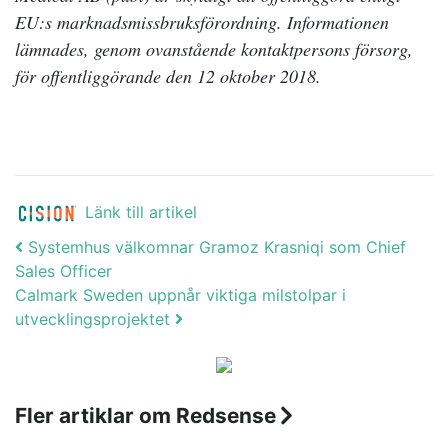
EU:s marknadsmissbruksförordning. Informationen
lämnades, genom ovanstående kontaktpersons försorg,
för offentliggörande den 12 oktober 2018.
Länk till artikel
Post navigation
Systemhus välkomnar Gramoz Krasniqi som Chief
Sales Officer
Calmark Sweden uppnår viktiga milstolpar i
utvecklingsprojektet
Fler artiklar om Redsense