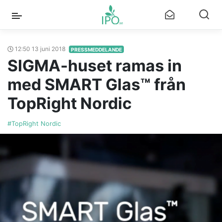
12:50 13 juni 2018
PRESSMEDDELANDE
SIGMA-huset ramas in
med SMART Glas™ från
TopRight Nordic
#TopRight Nordic