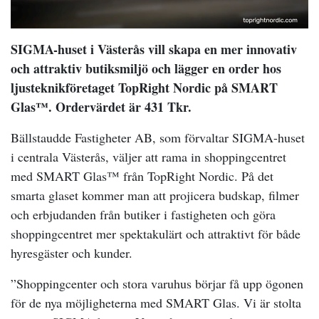
SIGMA-huset i Västerås vill skapa en mer innovativ
och attraktiv butiksmiljö och lägger en order hos
ljusteknikföretaget TopRight Nordic på SMART
Glas™. Ordervärdet är 431 Tkr.
Bällstaudde Fastigheter AB, som förvaltar SIGMA-huset
i centrala Västerås, väljer att rama in shoppingcentret
med SMART Glas™ från TopRight Nordic. På det
smarta glaset kommer man att projicera budskap, filmer
och erbjudanden från butiker i fastigheten och göra
shoppingcentret mer spektakulärt och attraktivt för både
hyresgäster och kunder.
”Shoppingcenter och stora varuhus börjar få upp ögonen
för de nya möjligheterna med SMART Glas. Vi är stolta