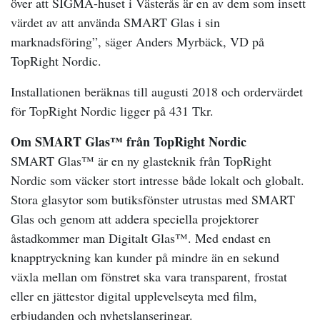
över att SIGMA-huset i Västerås är en av dem som insett
värdet av att använda SMART Glas i sin
marknadsföring”, säger Anders Myrbäck, VD på
TopRight Nordic.
Installationen beräknas till augusti 2018 och ordervärdet
för TopRight Nordic ligger på 431 Tkr.
Om SMART Glas™ från TopRight Nordic
SMART Glas™ är en ny glasteknik från TopRight
Nordic som väcker stort intresse både lokalt och globalt.
Stora glasytor som butiksfönster utrustas med SMART
Glas och genom att addera speciella projektorer
åstadkommer man Digitalt Glas™. Med endast en
knapptryckning kan kunder på mindre än en sekund
växla mellan om fönstret ska vara transparent, frostat
eller en jättestor digital upplevelseyta med film,
erbjudanden och nyhetslanseringar.