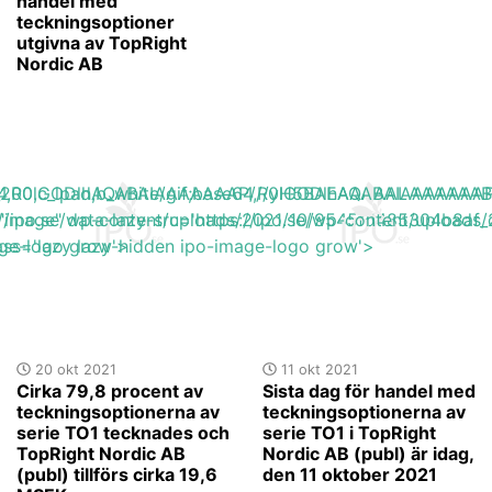
handel med
teckningsoptioner
utgivna av TopRight
Nordic AB
base64,R0lGODlhAQABAIAAAAAAAP///yH5BAEAAAAALAAAAAA
h_200,c_lpad,b_white/gif;base64,R0lGODlhAQABAIAAAA
s://ipo.se/wp-content/uploads/2021/10/9545fd485304b8af_
"image" data-lazy-src='https://ipo.se/wp-content/upload
age-logo grow'>
ass='lazy lazy-hidden ipo-image-logo grow'>
20 okt 2021
11 okt 2021
Cirka 79,8 procent av
Sista dag för handel med
teckningsoptionerna av
teckningsoptionerna av
serie TO1 tecknades och
serie TO1 i TopRight
TopRight Nordic AB
Nordic AB (publ) är idag,
(publ) tillförs cirka 19,6
den 11 oktober 2021