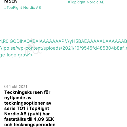
MSEK
#TopRight Nordic AB
#TopRight Nordic AB
base64,R0lGODlhAQABAIAAAAAAAP///yH5BAEAAAAALAAAAAA
s://ipo.se/wp-content/uploads/2021/10/9545fd485304b8af_
age-logo grow'>
1 okt 2021
Teckningskursen för
nyttjande av
teckningsoptioner av
serie TO1 i TopRight
Nordic AB (publ) har
fastställts till 4,89 SEK
och teckningsperioden