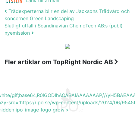
Länk till artikel
Post navigation
Trädexperterna blir en del av Jacksons Trädvård och
koncernen Green Landscaping
Slutligt utfall i Scandinavian ChemoTech AB:s (publ)
nyemission
Fler artiklar om TopRight Nordic AB
b_white/gif;base64,R0lGODlhAQABAIAAAAAAAP///yH5BA
lazy-src='https://ipo.se/wp-content/uploads/2024/06/954
-hidden ipo-image-logo grow'>