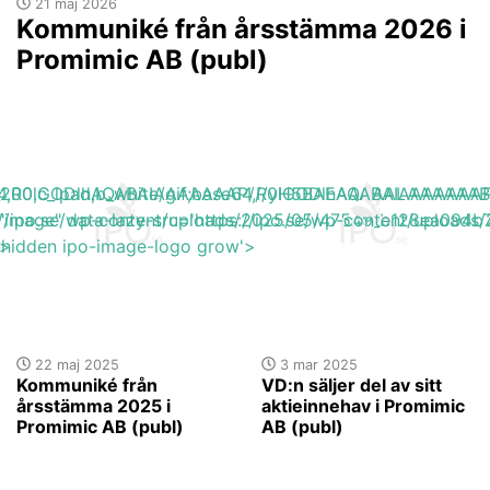
21 maj 2026
Kommuniké från årsstämma 2026 i
Promimic AB (publ)
base64,R0lGODlhAQABAIAAAAAAAP///yH5BAEAAAAALAAAAAA
h_200,c_lpad,b_white/gif;base64,R0lGODlhAQABAIAAAA
s://ipo.se/wp-content/uploads/2025/05/47549_b128ea094b
"image" data-lazy-src='https://ipo.se/wp-content/uploa
'>
y-hidden ipo-image-logo grow'>
22 maj 2025
3 mar 2025
Kommuniké från
VD:n säljer del av sitt
årsstämma 2025 i
aktieinnehav i Promimic
Promimic AB (publ)
AB (publ)