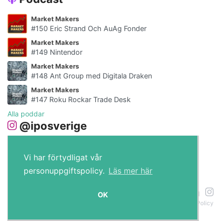
Market Makers
#150 Eric Strand Och AuAg Fonder
Market Makers
#149 Nintendor
Market Makers
#148 Ant Group med Digitala Draken
Market Makers
#147 Roku Rockar Trade Desk
Alla poddar
@iposverige
Vi har förtydligat vår
personuppgiftspolicy.
Läs mer här
IPO.se © 2026
OK
Om cookies
Policy