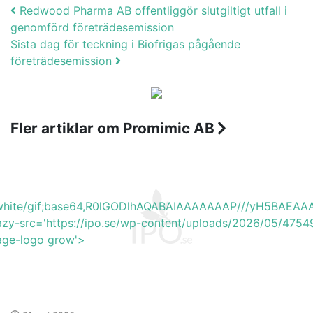
Post navigation
Redwood Pharma AB offentliggör slutgiltigt utfall i
genomförd företrädesemission
Sista dag för teckning i Biofrigas pågående
företrädesemission
Fler artiklar om Promimic AB
b_white/gif;base64,R0lGODlhAQABAIAAAAAAAP///yH5BA
lazy-src='https://ipo.se/wp-content/uploads/2026/05/47
mage-logo grow'>