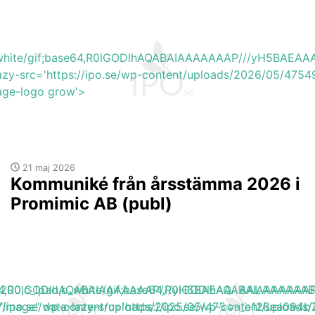
b_white/gif;base64,R0lGODlhAQABAIAAAAAAAP///yH5BA
lazy-src='https://ipo.se/wp-content/uploads/2026/05/47
mage-logo grow'>
21 maj 2026
Kommuniké från årsstämma 2026 i
Promimic AB (publ)
base64,R0lGODlhAQABAIAAAAAAAP///yH5BAEAAAAALAAAAAA
h_200,c_lpad,b_white/gif;base64,R0lGODlhAQABAIAAAA
s://ipo.se/wp-content/uploads/2025/05/47549_b128ea094b
"image" data-lazy-src='https://ipo.se/wp-content/uploa