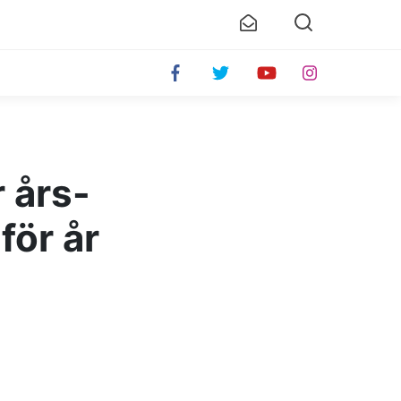
 års-
för år