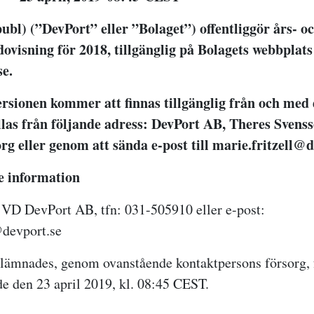
ubl) (”DevPort” eller ”Bolaget”) offentliggör års- o
ovisning för 2018, tillgänglig på Bolagets webbplats
se.
ersionen kommer att finnas tillgänglig från och med 
llas från följande adress: DevPort AB, Theres Svenss
g eller genom att sända e-post till marie.fritzell@d
re information
VD DevPort AB, tfn: 031-505910 eller e-post:
devport.se
lämnades, genom ovanstående kontaktpersons försorg, 
de den 23 april 2019, kl. 08:45 CEST.