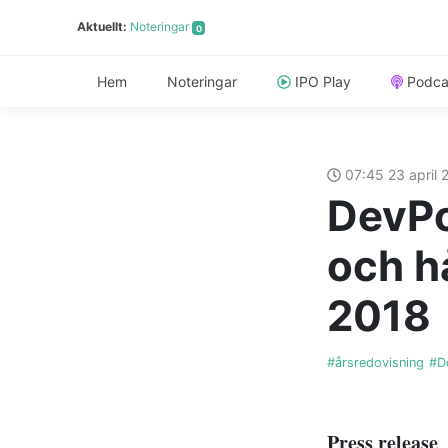
Aktuellt:
Noteringar
0
Hem
Noteringar
IPO Play
Podca
07:45 23 april
DevPo
och h
2018
#årsredovisning
#D
Press release
•