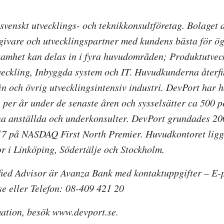
 svenskt utvecklings- och teknikkonsultföretag. Bolaget
ivare och utvecklingspartner med kundens bästa för ö
amhet kan delas in i fyra huvudområden; Produktutvec
eckling, Inbyggda system och IT. Huvudkunderna återf
n och övrig utvecklingsintensiv industri. DevPort har ha
per år under de senaste åren och sysselsätter ca 500 
na anställda och underkonsulter. DevPort grundades 20
17 på NASDAQ First North Premier. Huvudkontoret ligg
r i Linköping, Södertälje och Stockholm.
fied Advisor är Avanza Bank med kontaktuppgifter – E-
 eller Telefon: 08-409 421 20
ation, besök www.devport.se.