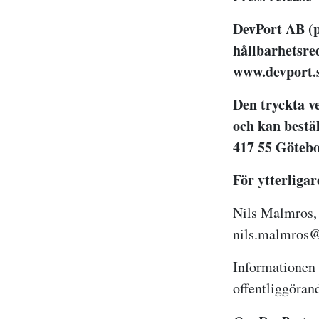
DevPort AB (p
hållbarhetsred
www.devport.
Den tryckta v
och kan bestä
417 55 Götebor
För ytterliga
Nils Malmros, 
nils.malmros@
Informationen 
offentliggöran