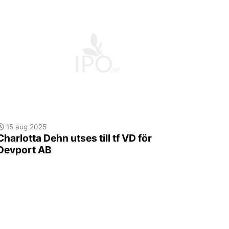
15 aug 2025
Charlotta Dehn utses till tf VD för
Devport AB