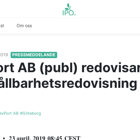
st
Om oss
 2019
PRESSMEDDELANDE
rt AB (publ) redovisar
ållbarhetsredovisning 
evPort AB
#Göteborg
 23 april, 2019 08:45 CEST