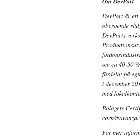
Om DevPort
DevPort är ett
oberoende rådg
DevPorts verks
Produktionsutv
fordonsindustri
om ca 40-50 % 
fördelat på eg
i december 20
med lokalkonto
Bolagets Certi
corp@avanza.se
För mer inform