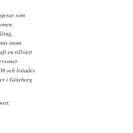
 agerar som
gonen.
kling,
inns inom
ft en tillväxt
personer
08 och listades
er i Göteborg
post: