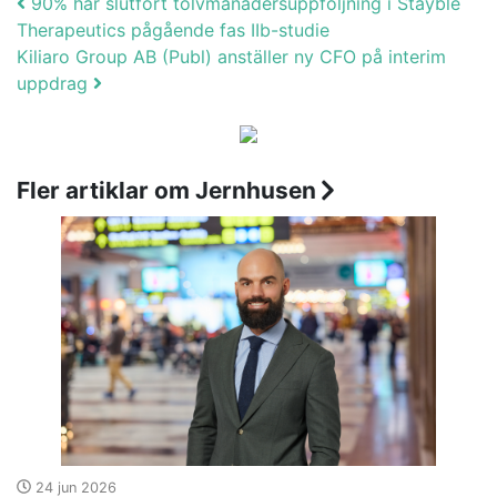
Post navigation
90% har slutfört tolvmånadersuppföljning i Stayble
Therapeutics pågående fas IIb-studie
Kiliaro Group AB (Publ) anställer ny CFO på interim
uppdrag
Fler artiklar om Jernhusen
24 jun 2026