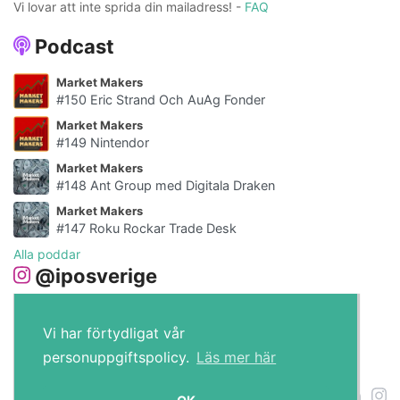
Vi lovar att inte sprida din mailadress! -
FAQ
Podcast
Market Makers
#150 Eric Strand Och AuAg Fonder
Market Makers
#149 Nintendor
Market Makers
#148 Ant Group med Digitala Draken
Market Makers
#147 Roku Rockar Trade Desk
Alla poddar
@iposverige
Vi har förtydligat vår
personuppgiftspolicy.
Läs mer här
IPO.se © 2026