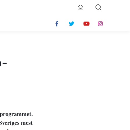
p-
t programmet.
 Sveriges mest