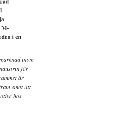
erad
l
ja
VTM-
den i en
d marknad inom
ndustrin för
grammet är
 fram emot att
otive hos