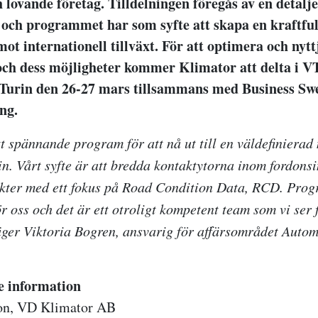
 lovande företag. Tilldelningen föregås av en detalj
 och programmet har som syfte att skapa en kraftful
t internationell tillväxt. För att optimera och nytt
ch dess möjligheter kommer Klimator att delta i 
 Turin den 26-27 mars tillsammans med Business Swe
ng.
tt spännande program för att nå ut till en väldefiniera
in.
Vårt syfte är att bredda kontaktytorna inom fordonsi
ukter med ett fokus på Road Condition Data, RCD. Pro
r oss och det är ett otroligt kompetent team som vi ser
äger Viktoria Bogren,
ansvarig för affärsområdet Autom
re information
on, VD Klimator AB