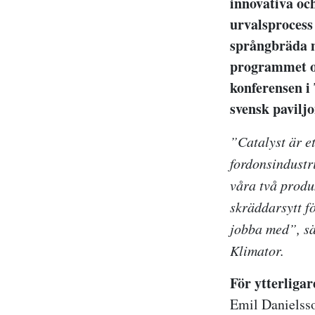
innovativa och
urvalsprocess
språngbräda mo
programmet o
konferensen i
svensk paviljo
”Catalyst är e
fordonsindustr
våra två prod
skräddarsytt fö
jobba med”, s
Klimator.
För ytterliga
Emil Danielss