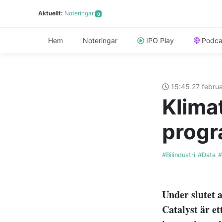
Aktuellt:
Noteringar
0
Hem
Noteringar
IPO Play
Podca
15:45 27 febru
Klimat
progr
#Bilindustri
#Data
#
Under slutet 
Catalyst är et