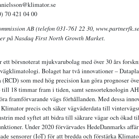
anielsson@klimator.se
0) 70 421 04 00
mmission AB (telefon 031-761 22 30, www.partnerfk.se
ser på Nasdaq First North Growth Market.
 ett börsnoterat mjukvarubolag med över 30 års forsk
 vägklimatologi. Bolaget har två innovationer – Datapl
a (RCD) som med hög precision kan göra prognoser öve
p till 18 timmar fram i tiden, samt sensorteknologin 
göra framförvarande vägs förhållanden. Med dessa inno
r Klimator precis och säker vägväderdata till vinterväg
ustrin med syftet att bidra till säkrare vägar och ökad t
funktioner. Under 2020 förvärvades HedeDanmarks affä
de sensorer (IoT) för att bredda och förstärka Klimato