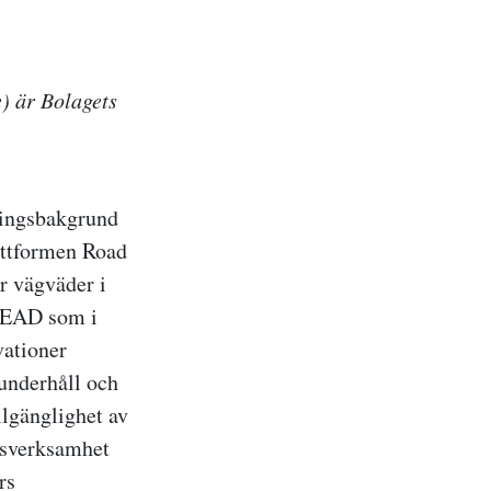
) är Bolagets
ningsbakgrund
attformen Road
r vägväder i
AHEAD som i
vationer
sunderhåll och
illgänglighet av
rsverksamhet
rs