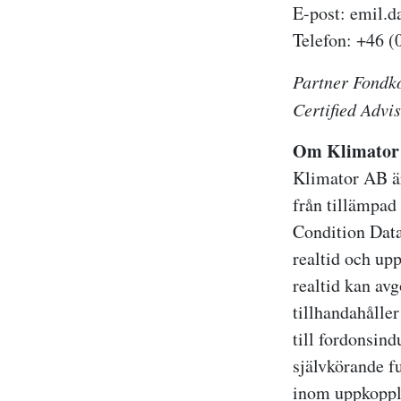
E-post: emil.d
Telefon: +46 (
Partner Fondko
Certified Advi
Om Klimator
Klimator AB är
från tillämpad
Condition Dat
realtid och up
realtid kan av
tillhandahålle
till fordonsind
självkörande 
inom uppkoppla