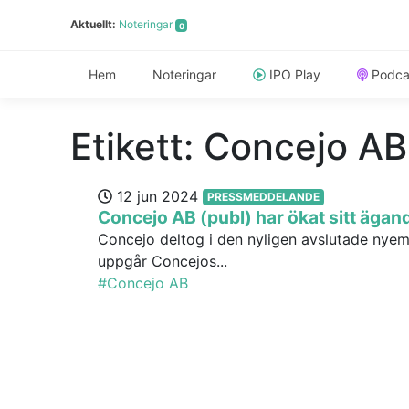
Aktuellt:
Noteringar
0
Hem
Noteringar
IPO Play
Podca
Etikett:
Concejo AB
12 jun 2024
PRESSMEDDELANDE
Concejo AB (publ) har ökat sitt ägan
Concejo deltog i den nyligen avslutade nye
uppgår Concejos...
#Concejo AB