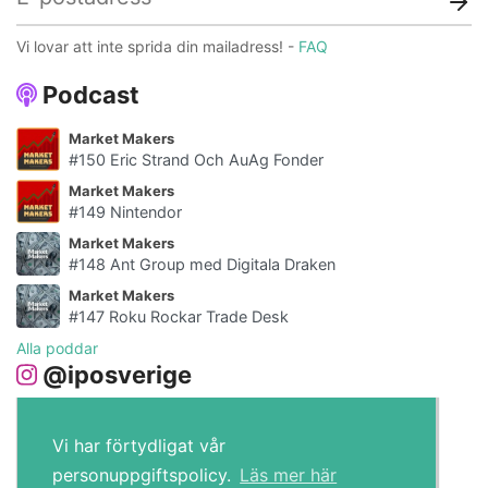
Vi lovar att inte sprida din mailadress! -
FAQ
Podcast
Market Makers
#150 Eric Strand Och AuAg Fonder
Market Makers
#149 Nintendor
Market Makers
#148 Ant Group med Digitala Draken
Market Makers
#147 Roku Rockar Trade Desk
Alla poddar
@iposverige
Vi har förtydligat vår
personuppgiftspolicy.
Läs mer här